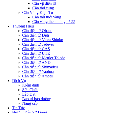
Cân vịt điện tử
Cân thú cưng
Cân Vàng Điện Tử
Cân thử tuổi vàng
Cân vàng theo thông tư 22
Thương Hiệu
Cân điện tử Ohaus
Cân điện tử Digi
Cân điện tử Vibra Shinko
Cân điện tử Jadever
Cân điện tử CAS
Cân điện tử UTE
Cân điện tử Mettler Toledo
Cân điện tử AND
Cân điện tử Shimadzu
Cân điện tử Yaohua
Cân điện tử Amcell
Dịch Vụ
Kiểm định
Sửa Chữa
Lắp Đặt
Bảo trì bảo dưỡng
Nâng cấp
Tin Tức
Hướng Dẫn Sử Dụng