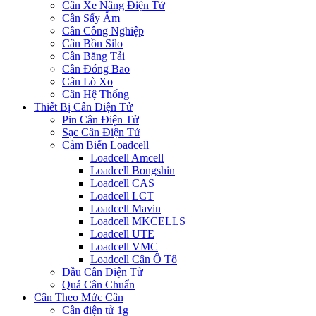
Cân Xe Nâng Điện Tử
Cân Sấy Ẩm
Cân Công Nghiệp
Cân Bồn Silo
Cân Băng Tải
Cân Đóng Bao
Cân Lò Xo
Cân Hệ Thống
Thiết Bị Cân Điện Tử
Pin Cân Điện Tử
Sạc Cân Điện Tử
Cảm Biến Loadcell
Loadcell Amcell
Loadcell Bongshin
Loadcell CAS
Loadcell LCT
Loadcell Mavin
Loadcell MKCELLS
Loadcell UTE
Loadcell VMC
Loadcell Cân Ô Tô
Đầu Cân Điện Tử
Quả Cân Chuẩn
Cân Theo Mức Cân
Cân điện tử 1g