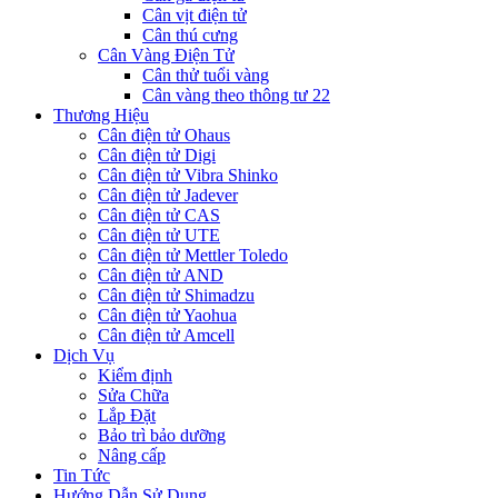
Cân vịt điện tử
Cân thú cưng
Cân Vàng Điện Tử
Cân thử tuổi vàng
Cân vàng theo thông tư 22
Thương Hiệu
Cân điện tử Ohaus
Cân điện tử Digi
Cân điện tử Vibra Shinko
Cân điện tử Jadever
Cân điện tử CAS
Cân điện tử UTE
Cân điện tử Mettler Toledo
Cân điện tử AND
Cân điện tử Shimadzu
Cân điện tử Yaohua
Cân điện tử Amcell
Dịch Vụ
Kiểm định
Sửa Chữa
Lắp Đặt
Bảo trì bảo dưỡng
Nâng cấp
Tin Tức
Hướng Dẫn Sử Dụng