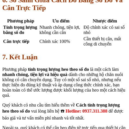
6. So Sánh Giữa Cách Đo Bằng Số Đo Và
Cân Trực Tiếp
Phương pháp
Ưu điểm
Nhược điểm
Tính trọng lượng
Nhanh chóng, tiện lợi,
Độ chính xác có sai số
bằng số đo
không cần cân
nhỏ
Cần thiết bị cân, mất
Cân trực tiếp
Chính xác 100%
công di chuyển
7. Kết Luận
Phương pháp
tính trọng lượng heo theo số đo
là một cách làm
nhanh chóng, tiện lợi và hiệu quả
dành cho những hộ chăn nuôi
không có cân chuyên dụng. Tuy có một số sai số nhỏ, nhưng nếu
thực hiện đo đúng kỹ thuật và áp dụng công thức chính xác, bạn
hoàn toàn có thể ước lượng được khối lượng của heo một cách hiệu
quả.
Quý khách có nhu cầu tìm hiểu thêm về
Cách tính trọng lượng
heo theo số đo
vui lòng liên hệ ☎️
Hotline: 0937.311.388
để được
báo giá và tư vấn miễn phí nhanh và tốt nhất.
Ngoài ra, quý khách có thể cân heo điện tử trực tiếp qua thiết bị cân