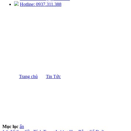
Hotline: 0937.311.388
Cách Tính Trọng Lượng Heo Theo Số Đo
Chính Xác Nhất
Trang chủ
/
Tin Tức
/
Cách Tính Trọng Lượng Heo
Theo Số Đo Chính Xác Nhất
Mục lục
ẩn