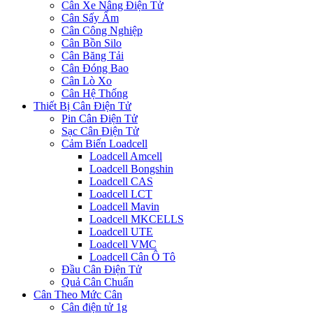
Cân Xe Nâng Điện Tử
Cân Sấy Ẩm
Cân Công Nghiệp
Cân Bồn Silo
Cân Băng Tải
Cân Đóng Bao
Cân Lò Xo
Cân Hệ Thống
Thiết Bị Cân Điện Tử
Pin Cân Điện Tử
Sạc Cân Điện Tử
Cảm Biến Loadcell
Loadcell Amcell
Loadcell Bongshin
Loadcell CAS
Loadcell LCT
Loadcell Mavin
Loadcell MKCELLS
Loadcell UTE
Loadcell VMC
Loadcell Cân Ô Tô
Đầu Cân Điện Tử
Quả Cân Chuẩn
Cân Theo Mức Cân
Cân điện tử 1g