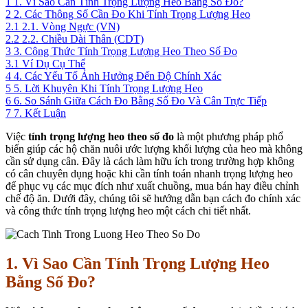
1
1. Vì Sao Cần Tính Trọng Lượng Heo Bằng Số Đo?
2
2. Các Thông Số Cần Đo Khi Tính Trọng Lượng Heo
2.1
2.1. Vòng Ngực (VN)
2.2
2.2. Chiều Dài Thân (CDT)
3
3. Công Thức Tính Trọng Lượng Heo Theo Số Đo
3.1
Ví Dụ Cụ Thể
4
4. Các Yếu Tố Ảnh Hưởng Đến Độ Chính Xác
5
5. Lời Khuyên Khi Tính Trọng Lượng Heo
6
6. So Sánh Giữa Cách Đo Bằng Số Đo Và Cân Trực Tiếp
7
7. Kết Luận
Việc
tính trọng lượng heo theo số đo
là một phương pháp phổ
biến giúp các hộ chăn nuôi ước lượng khối lượng của heo mà không
cần sử dụng cân. Đây là cách làm hữu ích trong trường hợp không
có cân chuyên dụng hoặc khi cần tính toán nhanh trọng lượng heo
để phục vụ các mục đích như xuất chuồng, mua bán hay điều chỉnh
chế độ ăn. Dưới đây, chúng tôi sẽ hướng dẫn bạn cách đo chính xác
và công thức tính trọng lượng heo một cách chi tiết nhất.
1. Vì Sao Cần Tính Trọng Lượng Heo
Bằng Số Đo?