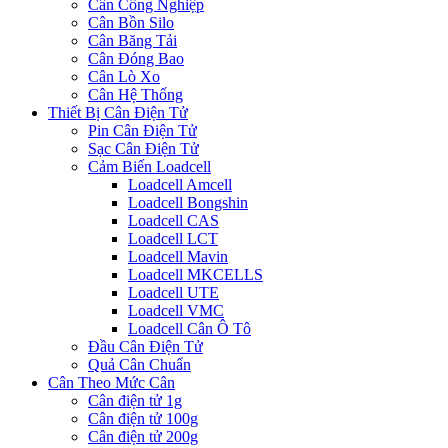
Cân Công Nghiệp
Cân Bồn Silo
Cân Băng Tải
Cân Đóng Bao
Cân Lò Xo
Cân Hệ Thống
Thiết Bị Cân Điện Tử
Pin Cân Điện Tử
Sạc Cân Điện Tử
Cảm Biến Loadcell
Loadcell Amcell
Loadcell Bongshin
Loadcell CAS
Loadcell LCT
Loadcell Mavin
Loadcell MKCELLS
Loadcell UTE
Loadcell VMC
Loadcell Cân Ô Tô
Đầu Cân Điện Tử
Quả Cân Chuẩn
Cân Theo Mức Cân
Cân điện tử 1g
Cân điện tử 100g
Cân điện tử 200g