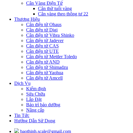
Cân Vàng Điện Tử
Cân thử tuổi vàng
Cân vàng theo thông tư 22
Thương Hiệu
Cân điện tử Ohaus
Cân điện tử Digi
Cân điện tử Vibra Shinko
Cân điện tử Jadever
Cân điện tử CAS
Cân điện tử UTE
Cân điện tử Mettler Toledo
Cân điện tử AND
Cân điện tử Shimadzu
Cân điện tử Yaohua
Cân điện tử Amcell
Dịch Vụ
Kiểm định
Sửa Chữa
Lắp Đặt
Bảo trì bảo dưỡng
Nâng cấp
Tin Tức
Hướng Dẫn Sử Dụng
baothinh.scale@gmail.com