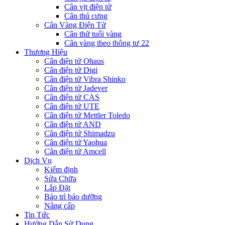
Cân vịt điện tử
Cân thú cưng
Cân Vàng Điện Tử
Cân thử tuổi vàng
Cân vàng theo thông tư 22
Thương Hiệu
Cân điện tử Ohaus
Cân điện tử Digi
Cân điện tử Vibra Shinko
Cân điện tử Jadever
Cân điện tử CAS
Cân điện tử UTE
Cân điện tử Mettler Toledo
Cân điện tử AND
Cân điện tử Shimadzu
Cân điện tử Yaohua
Cân điện tử Amcell
Dịch Vụ
Kiểm định
Sửa Chữa
Lắp Đặt
Bảo trì bảo dưỡng
Nâng cấp
Tin Tức
Hướng Dẫn Sử Dụng