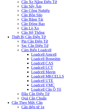
Cân Xe Nâng Điện Tử
Cân Sấy Ẩm
Cân Công Nghiệp
Cân Bồn Silo
Cân Băng Tải
Cân Đóng Bao
Cân Lò Xo
Cân Hệ Thống
Thiết Bị Cân Điện Tử
Pin Cân Điện Tử
Sạc Cân Điện Tử
Cảm Biến Loadcell
Loadcell Amcell
Loadcell Bongshin
Loadcell CAS
Loadcell LCT
Loadcell Mavin
Loadcell MKCELLS
Loadcell UTE
Loadcell VMC
Loadcell Cân Ô Tô
Đầu Cân Điện Tử
Quả Cân Chuẩn
Cân Theo Mức Cân
Cân điện tử 1g