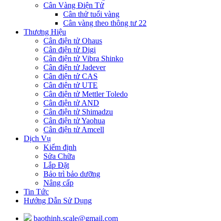
Cân Vàng Điện Tử
Cân thử tuổi vàng
Cân vàng theo thông tư 22
Thương Hiệu
Cân điện tử Ohaus
Cân điện tử Digi
Cân điện tử Vibra Shinko
Cân điện tử Jadever
Cân điện tử CAS
Cân điện tử UTE
Cân điện tử Mettler Toledo
Cân điện tử AND
Cân điện tử Shimadzu
Cân điện tử Yaohua
Cân điện tử Amcell
Dịch Vụ
Kiểm định
Sửa Chữa
Lắp Đặt
Bảo trì bảo dưỡng
Nâng cấp
Tin Tức
Hướng Dẫn Sử Dụng
baothinh.scale@gmail.com