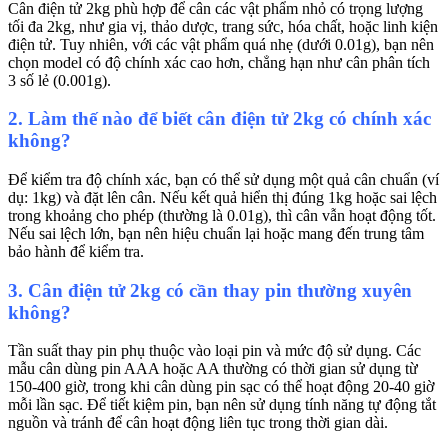
Cân điện tử 2kg phù hợp để cân các vật phẩm nhỏ có trọng lượng
tối đa 2kg, như gia vị, thảo dược, trang sức, hóa chất, hoặc linh kiện
điện tử. Tuy nhiên, với các vật phẩm quá nhẹ (dưới 0.01g), bạn nên
chọn model có độ chính xác cao hơn, chẳng hạn như cân phân tích
3 số lẻ (0.001g).
2. Làm thế nào để biết cân điện tử 2kg có chính xác
không?
Để kiểm tra độ chính xác, bạn có thể sử dụng một quả cân chuẩn (ví
dụ: 1kg) và đặt lên cân. Nếu kết quả hiển thị đúng 1kg hoặc sai lệch
trong khoảng cho phép (thường là 0.01g), thì cân vẫn hoạt động tốt.
Nếu sai lệch lớn, bạn nên hiệu chuẩn lại hoặc mang đến trung tâm
bảo hành để kiểm tra.
3. Cân điện tử 2kg có cần thay pin thường xuyên
không?
Tần suất thay pin phụ thuộc vào loại pin và mức độ sử dụng. Các
mẫu cân dùng pin AAA hoặc AA thường có thời gian sử dụng từ
150-400 giờ, trong khi cân dùng pin sạc có thể hoạt động 20-40 giờ
mỗi lần sạc. Để tiết kiệm pin, bạn nên sử dụng tính năng tự động tắt
nguồn và tránh để cân hoạt động liên tục trong thời gian dài.