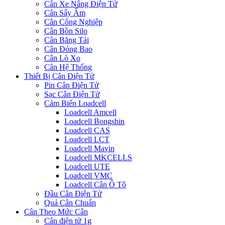
Cân Xe Nâng Điện Tử
Cân Sấy Ẩm
Cân Công Nghiệp
Cân Bồn Silo
Cân Băng Tải
Cân Đóng Bao
Cân Lò Xo
Cân Hệ Thống
Thiết Bị Cân Điện Tử
Pin Cân Điện Tử
Sạc Cân Điện Tử
Cảm Biến Loadcell
Loadcell Amcell
Loadcell Bongshin
Loadcell CAS
Loadcell LCT
Loadcell Mavin
Loadcell MKCELLS
Loadcell UTE
Loadcell VMC
Loadcell Cân Ô Tô
Đầu Cân Điện Tử
Quả Cân Chuẩn
Cân Theo Mức Cân
Cân điện tử 1g