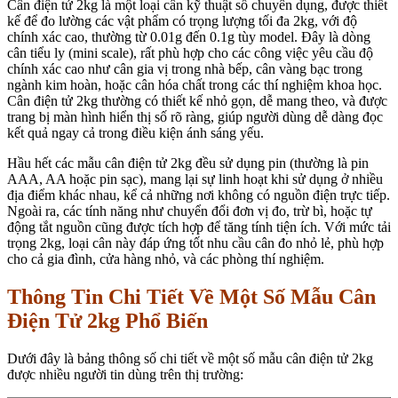
Cân điện tử 2kg là một loại cân kỹ thuật số chuyên dụng, được thiết
kế để đo lường các vật phẩm có trọng lượng tối đa 2kg, với độ
chính xác cao, thường từ 0.01g đến 0.1g tùy model. Đây là dòng
cân tiểu ly (mini scale), rất phù hợp cho các công việc yêu cầu độ
chính xác cao như cân gia vị trong nhà bếp, cân vàng bạc trong
ngành kim hoàn, hoặc cân hóa chất trong các thí nghiệm khoa học.
Cân điện tử 2kg thường có thiết kế nhỏ gọn, dễ mang theo, và được
trang bị màn hình hiển thị số rõ ràng, giúp người dùng dễ dàng đọc
kết quả ngay cả trong điều kiện ánh sáng yếu.
Hầu hết các mẫu cân điện tử 2kg đều sử dụng pin (thường là pin
AAA, AA hoặc pin sạc), mang lại sự linh hoạt khi sử dụng ở nhiều
địa điểm khác nhau, kể cả những nơi không có nguồn điện trực tiếp.
Ngoài ra, các tính năng như chuyển đổi đơn vị đo, trừ bì, hoặc tự
động tắt nguồn cũng được tích hợp để tăng tính tiện ích. Với mức tải
trọng 2kg, loại cân này đáp ứng tốt nhu cầu cân đo nhỏ lẻ, phù hợp
cho cả gia đình, cửa hàng nhỏ, và các phòng thí nghiệm.
Thông Tin Chi Tiết Về Một Số Mẫu Cân
Điện Tử 2kg Phổ Biến
Dưới đây là bảng thông số chi tiết về một số mẫu cân điện tử 2kg
được nhiều người tin dùng trên thị trường: