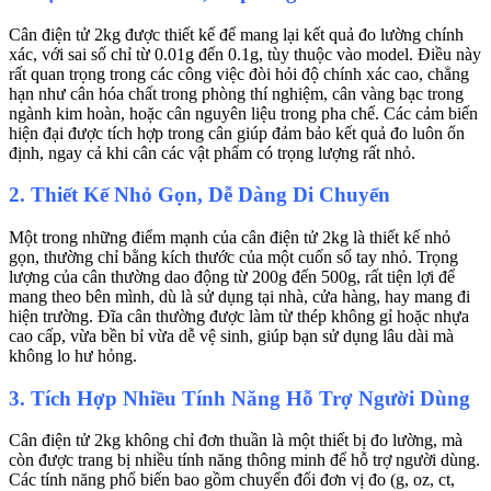
Cân điện tử 2kg được thiết kế để mang lại kết quả đo lường chính
xác, với sai số chỉ từ 0.01g đến 0.1g, tùy thuộc vào model. Điều này
rất quan trọng trong các công việc đòi hỏi độ chính xác cao, chẳng
hạn như cân hóa chất trong phòng thí nghiệm, cân vàng bạc trong
ngành kim hoàn, hoặc cân nguyên liệu trong pha chế. Các cảm biến
hiện đại được tích hợp trong cân giúp đảm bảo kết quả đo luôn ổn
định, ngay cả khi cân các vật phẩm có trọng lượng rất nhỏ.
2. Thiết Kế Nhỏ Gọn, Dễ Dàng Di Chuyển
Một trong những điểm mạnh của cân điện tử 2kg là thiết kế nhỏ
gọn, thường chỉ bằng kích thước của một cuốn sổ tay nhỏ. Trọng
lượng của cân thường dao động từ 200g đến 500g, rất tiện lợi để
mang theo bên mình, dù là sử dụng tại nhà, cửa hàng, hay mang đi
hiện trường. Đĩa cân thường được làm từ thép không gỉ hoặc nhựa
cao cấp, vừa bền bỉ vừa dễ vệ sinh, giúp bạn sử dụng lâu dài mà
không lo hư hỏng.
3. Tích Hợp Nhiều Tính Năng Hỗ Trợ Người Dùng
Cân điện tử 2kg không chỉ đơn thuần là một thiết bị đo lường, mà
còn được trang bị nhiều tính năng thông minh để hỗ trợ người dùng.
Các tính năng phổ biến bao gồm chuyển đổi đơn vị đo (g, oz, ct,