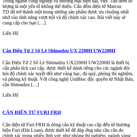
Trong ngành công nghiệp và thương mại hiện đại, việc cân đếm số
lượng là một yếu tố không thể thiếu. Cân đếm điện tử Marcus
TD đã trở thành một trong những sản phẩm được ưa chuộng nhất
nhờ vào tính năng vượt trội và độ chính xác cao. Bài viết này sẽ
cung cấp cho bạn […]
Liên Hệ
Cân Điện Tử 2 Số Lẻ Shimadzu UX 2200H UW2200H
Cân Điện Tử 2 Số Lẻ Shimadzu UX2200H UW2200H là thiết bị
cân phân tích cao cấp, được thiết kế dành riêng cho các ngành đòi
hỏi độ chính xác tuyệt đối như vàng bạc, đá quý, phòng thí nghiệm,
và phòng kỹ thuật. Với công nghệ UniBloc độc quyền từ Nhật Bản,
cân Shimadzu […]
Liên Hệ
CÂN ĐIỆN TỬ FURI FRH
Cân điện tử Furi FRH là dòng cân kỹ thuật cao cấp đến từ thương
hiệu Furi (Đài Loan), được thiết kế để đáp ứng nhu cầu cân đo
chính xác trong nhiều lĩnh vực như phòng thí nghiệm, ngành vàng