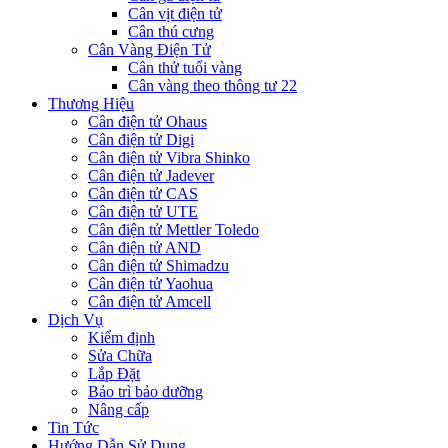
Cân vịt điện tử
Cân thú cưng
Cân Vàng Điện Tử
Cân thử tuổi vàng
Cân vàng theo thông tư 22
Thương Hiệu
Cân điện tử Ohaus
Cân điện tử Digi
Cân điện tử Vibra Shinko
Cân điện tử Jadever
Cân điện tử CAS
Cân điện tử UTE
Cân điện tử Mettler Toledo
Cân điện tử AND
Cân điện tử Shimadzu
Cân điện tử Yaohua
Cân điện tử Amcell
Dịch Vụ
Kiểm định
Sửa Chữa
Lắp Đặt
Bảo trì bảo dưỡng
Nâng cấp
Tin Tức
Hướng Dẫn Sử Dụng