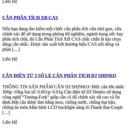
Liên Hệ
CÂN PHÂN TÍCH XB CAS
Nếu bạn đang tìm kiếm một chiếc cân phân tích vừa nhỏ gọn, vừa
chính xác để sử dụng trong phòng thí nghiệm, ngành trang sức hay
phân tích chất, thì Cân Phân Tích XB CAS chắc chắn là lựa chọn
đáng cân nhắc. Được sản xuất bởi thương hiệu CAS nổi tiếng và
phân […]
Liên Hệ
CÂN ĐIỆN TỬ 3 SỐ LẺ CÂN PHÂN TÍCH DJ SHINKO
THÔNG TIN SẢN PHẨM CÂN DJ SHINKO: Mức cân lớn nhất:
300g~10kg Sai số: 0.001g~0.01g Cân điện tử DJ Shinko sử dụng
công nghệ “Tuning-Fork” giúp cân có độ chính xác rất cao và ổn
định.Mặt cân được làm bằng inox, chống nước, chống bụi bận,
chống ăn mòn.Màn hình LCD backlight sáng rõ.Thanh Bar-Graph
[…]
Liên Hệ