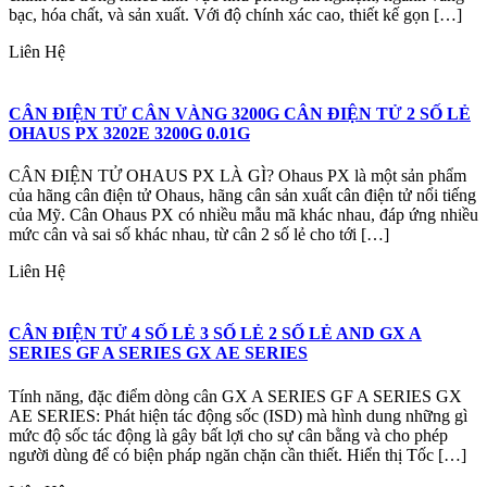
bạc, hóa chất, và sản xuất. Với độ chính xác cao, thiết kế gọn […]
Liên Hệ
CÂN ĐIỆN TỬ CÂN VÀNG 3200G CÂN ĐIỆN TỬ 2 SỐ LẺ
OHAUS PX 3202E 3200G 0.01G
CÂN ĐIỆN TỬ OHAUS PX LÀ GÌ? Ohaus PX là một sản phẩm
của hãng cân điện tử Ohaus, hãng cân sản xuất cân điện tử nổi tiếng
của Mỹ. Cân Ohaus PX có nhiều mẫu mã khác nhau, đáp ứng nhiều
mức cân và sai số khác nhau, từ cân 2 số lẻ cho tới […]
Liên Hệ
CÂN ĐIỆN TỬ 4 SỐ LẺ 3 SỐ LẺ 2 SỐ LẺ AND GX A
SERIES GF A SERIES GX AE SERIES
Tính năng, đặc điểm dòng cân GX A SERIES GF A SERIES GX
AE SERIES: Phát hiện tác động sốc (ISD) mà hình dung những gì
mức độ sốc tác động là gây bất lợi cho sự cân bằng và cho phép
người dùng để có biện pháp ngăn chặn cần thiết. Hiển thị Tốc […]