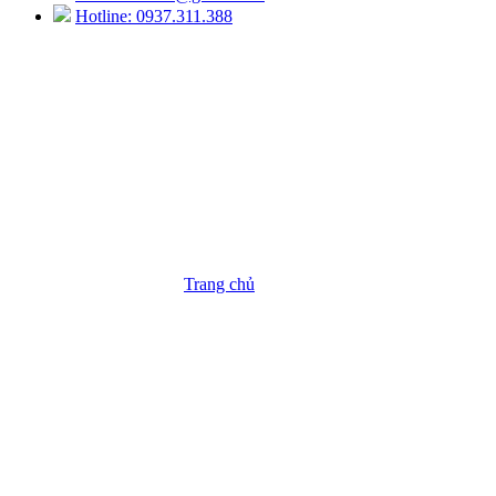
Hotline: 0937.311.388
cân điện tử 2kg
Trang chủ
/
Sản Phẩm