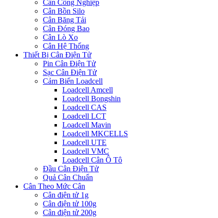
Cân Công Nghiệp
Cân Bồn Silo
Cân Băng Tải
Cân Đóng Bao
Cân Lò Xo
Cân Hệ Thống
Thiết Bị Cân Điện Tử
Pin Cân Điện Tử
Sạc Cân Điện Tử
Cảm Biến Loadcell
Loadcell Amcell
Loadcell Bongshin
Loadcell CAS
Loadcell LCT
Loadcell Mavin
Loadcell MKCELLS
Loadcell UTE
Loadcell VMC
Loadcell Cân Ô Tô
Đầu Cân Điện Tử
Quả Cân Chuẩn
Cân Theo Mức Cân
Cân điện tử 1g
Cân điện tử 100g
Cân điện tử 200g