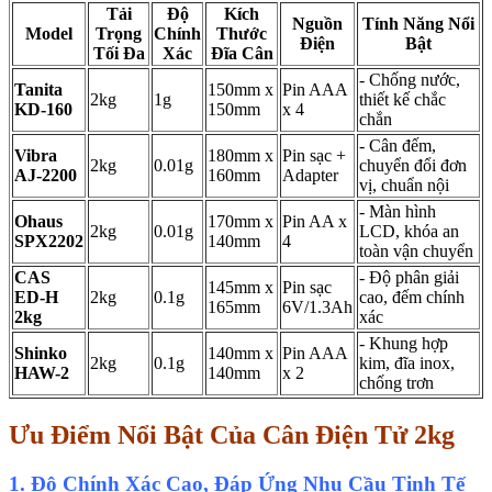
Tải
Độ
Kích
Nguồn
Tính Năng Nổi
Model
Trọng
Chính
Thước
Điện
Bật
Tối Đa
Xác
Đĩa Cân
- Chống nước,
Tanita
150mm x
Pin AAA
2kg
1g
thiết kế chắc
KD-160
150mm
x 4
chắn
- Cân đếm,
Vibra
180mm x
Pin sạc +
2kg
0.01g
chuyển đổi đơn
AJ-2200
160mm
Adapter
vị, chuẩn nội
- Màn hình
Ohaus
170mm x
Pin AA x
2kg
0.01g
LCD, khóa an
SPX2202
140mm
4
toàn vận chuyển
CAS
- Độ phân giải
145mm x
Pin sạc
ED-H
2kg
0.1g
cao, đếm chính
165mm
6V/1.3Ah
2kg
xác
- Khung hợp
Shinko
140mm x
Pin AAA
2kg
0.1g
kim, đĩa inox,
HAW-2
140mm
x 2
chống trơn
Ưu Điểm Nổi Bật Của Cân Điện Tử 2kg
1. Độ Chính Xác Cao, Đáp Ứng Nhu Cầu Tinh Tế