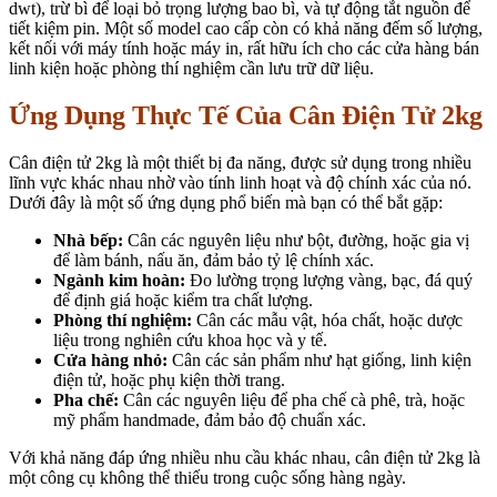
dwt), trừ bì để loại bỏ trọng lượng bao bì, và tự động tắt nguồn để
tiết kiệm pin. Một số model cao cấp còn có khả năng đếm số lượng,
kết nối với máy tính hoặc máy in, rất hữu ích cho các cửa hàng bán
linh kiện hoặc phòng thí nghiệm cần lưu trữ dữ liệu.
Ứng Dụng Thực Tế Của Cân Điện Tử 2kg
Cân điện tử 2kg là một thiết bị đa năng, được sử dụng trong nhiều
lĩnh vực khác nhau nhờ vào tính linh hoạt và độ chính xác của nó.
Dưới đây là một số ứng dụng phổ biến mà bạn có thể bắt gặp:
Nhà bếp:
Cân các nguyên liệu như bột, đường, hoặc gia vị
để làm bánh, nấu ăn, đảm bảo tỷ lệ chính xác.
Ngành kim hoàn:
Đo lường trọng lượng vàng, bạc, đá quý
để định giá hoặc kiểm tra chất lượng.
Phòng thí nghiệm:
Cân các mẫu vật, hóa chất, hoặc dược
liệu trong nghiên cứu khoa học và y tế.
Cửa hàng nhỏ:
Cân các sản phẩm như hạt giống, linh kiện
điện tử, hoặc phụ kiện thời trang.
Pha chế:
Cân các nguyên liệu để pha chế cà phê, trà, hoặc
mỹ phẩm handmade, đảm bảo độ chuẩn xác.
Với khả năng đáp ứng nhiều nhu cầu khác nhau, cân điện tử 2kg là
một công cụ không thể thiếu trong cuộc sống hàng ngày.