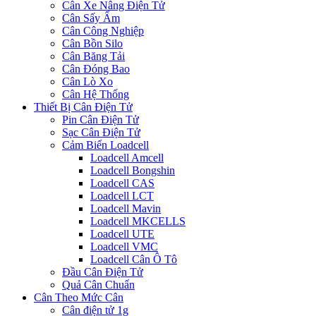
Cân Xe Nâng Điện Tử
Cân Sấy Ẩm
Cân Công Nghiệp
Cân Bồn Silo
Cân Băng Tải
Cân Đóng Bao
Cân Lò Xo
Cân Hệ Thống
Thiết Bị Cân Điện Tử
Pin Cân Điện Tử
Sạc Cân Điện Tử
Cảm Biến Loadcell
Loadcell Amcell
Loadcell Bongshin
Loadcell CAS
Loadcell LCT
Loadcell Mavin
Loadcell MKCELLS
Loadcell UTE
Loadcell VMC
Loadcell Cân Ô Tô
Đầu Cân Điện Tử
Quả Cân Chuẩn
Cân Theo Mức Cân
Cân điện tử 1g