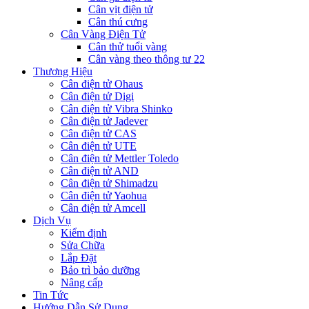
Cân vịt điện tử
Cân thú cưng
Cân Vàng Điện Tử
Cân thử tuổi vàng
Cân vàng theo thông tư 22
Thương Hiệu
Cân điện tử Ohaus
Cân điện tử Digi
Cân điện tử Vibra Shinko
Cân điện tử Jadever
Cân điện tử CAS
Cân điện tử UTE
Cân điện tử Mettler Toledo
Cân điện tử AND
Cân điện tử Shimadzu
Cân điện tử Yaohua
Cân điện tử Amcell
Dịch Vụ
Kiểm định
Sửa Chữa
Lắp Đặt
Bảo trì bảo dưỡng
Nâng cấp
Tin Tức
Hướng Dẫn Sử Dụng