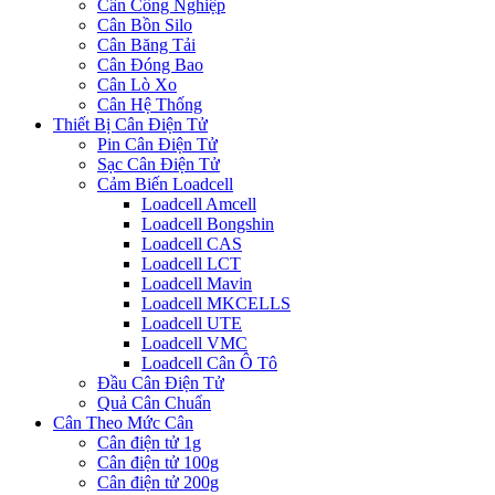
Cân Công Nghiệp
Cân Bồn Silo
Cân Băng Tải
Cân Đóng Bao
Cân Lò Xo
Cân Hệ Thống
Thiết Bị Cân Điện Tử
Pin Cân Điện Tử
Sạc Cân Điện Tử
Cảm Biến Loadcell
Loadcell Amcell
Loadcell Bongshin
Loadcell CAS
Loadcell LCT
Loadcell Mavin
Loadcell MKCELLS
Loadcell UTE
Loadcell VMC
Loadcell Cân Ô Tô
Đầu Cân Điện Tử
Quả Cân Chuẩn
Cân Theo Mức Cân
Cân điện tử 1g
Cân điện tử 100g
Cân điện tử 200g