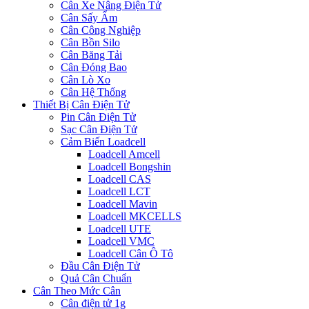
Cân Xe Nâng Điện Tử
Cân Sấy Ẩm
Cân Công Nghiệp
Cân Bồn Silo
Cân Băng Tải
Cân Đóng Bao
Cân Lò Xo
Cân Hệ Thống
Thiết Bị Cân Điện Tử
Pin Cân Điện Tử
Sạc Cân Điện Tử
Cảm Biến Loadcell
Loadcell Amcell
Loadcell Bongshin
Loadcell CAS
Loadcell LCT
Loadcell Mavin
Loadcell MKCELLS
Loadcell UTE
Loadcell VMC
Loadcell Cân Ô Tô
Đầu Cân Điện Tử
Quả Cân Chuẩn
Cân Theo Mức Cân
Cân điện tử 1g