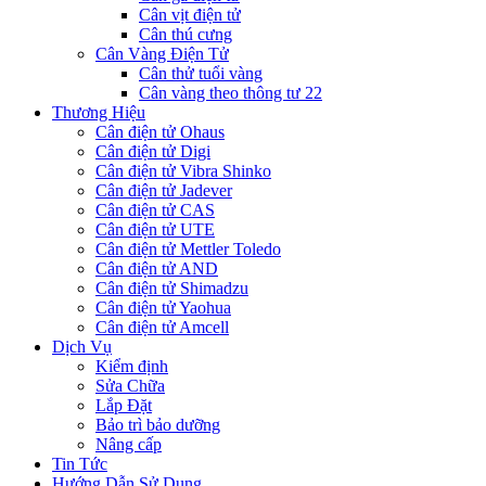
Cân vịt điện tử
Cân thú cưng
Cân Vàng Điện Tử
Cân thử tuổi vàng
Cân vàng theo thông tư 22
Thương Hiệu
Cân điện tử Ohaus
Cân điện tử Digi
Cân điện tử Vibra Shinko
Cân điện tử Jadever
Cân điện tử CAS
Cân điện tử UTE
Cân điện tử Mettler Toledo
Cân điện tử AND
Cân điện tử Shimadzu
Cân điện tử Yaohua
Cân điện tử Amcell
Dịch Vụ
Kiểm định
Sửa Chữa
Lắp Đặt
Bảo trì bảo dưỡng
Nâng cấp
Tin Tức
Hướng Dẫn Sử Dụng