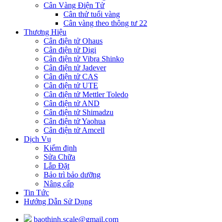
Cân Vàng Điện Tử
Cân thử tuổi vàng
Cân vàng theo thông tư 22
Thương Hiệu
Cân điện tử Ohaus
Cân điện tử Digi
Cân điện tử Vibra Shinko
Cân điện tử Jadever
Cân điện tử CAS
Cân điện tử UTE
Cân điện tử Mettler Toledo
Cân điện tử AND
Cân điện tử Shimadzu
Cân điện tử Yaohua
Cân điện tử Amcell
Dịch Vụ
Kiểm định
Sửa Chữa
Lắp Đặt
Bảo trì bảo dưỡng
Nâng cấp
Tin Tức
Hướng Dẫn Sử Dụng
baothinh.scale@gmail.com