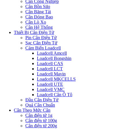
Cân Công Nghiệp
Cân Bồn Silo
Cân Băng Tải
Cân Đóng Bao
Cân Lò Xo
Cân Hệ Thống
Thiết Bị Cân Điện Tử
Pin Cân Điện Tử
Sạc Cân Điện Tử
Cảm Biến Loadcell
Loadcell Amcell
Loadcell Bongshin
Loadcell CAS
Loadcell LCT
Loadcell Mavin
Loadcell MKCELLS
Loadcell UTE
Loadcell VMC
Loadcell Cân Ô Tô
Đầu Cân Điện Tử
Quả Cân Chuẩn
Cân Theo Mức Cân
Cân điện tử 1g
Cân điện tử 100g
Cân điện tử 200g