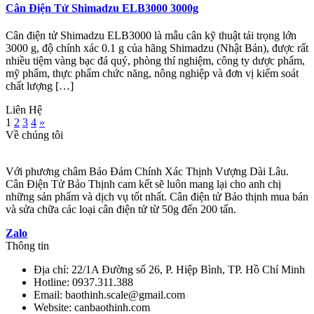
Cân Điện Tử Shimadzu ELB3000 3000g
Cân điện tử Shimadzu ELB3000 là mẫu cân kỹ thuật tải trọng lớn
3000 g, độ chính xác 0.1 g của hãng Shimadzu (Nhật Bản), được rất
nhiều tiệm vàng bạc đá quý, phòng thí nghiệm, công ty dược phẩm,
mỹ phẩm, thực phẩm chức năng, nông nghiệp và đơn vị kiểm soát
chất lượng […]
Liên Hệ
1
2
3
4
»
Về chúng tôi
Với phương châm Bảo Đảm Chính Xác Thịnh Vượng Dài Lâu.
Cân Điện Tử Bảo Thịnh cam kết sẽ luôn mang lại cho anh chị
những sản phẩm và dịch vụ tốt nhất. Cân điện tử Bảo thịnh mua bán
và sửa chữa các loại cân điện tử từ 50g đến 200 tấn.
Zalo
Thông tin
Địa chỉ: 22/1A Đường số 26, P. Hiệp Bình, TP. Hồ Chí Minh
Hotline: 0937.311.388
Email: baothinh.scale@gmail.com
Website: canbaothinh.com