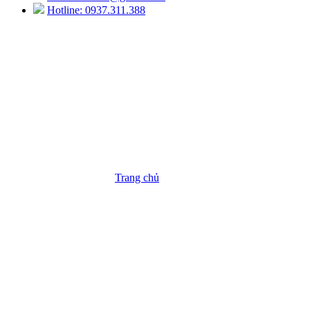
Hotline: 0937.311.388
Cân điện tử Shimadzu
Trang chủ
/
Sản Phẩm