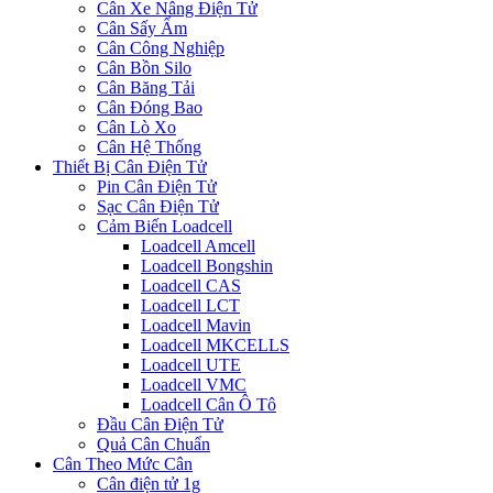
Cân Xe Nâng Điện Tử
Cân Sấy Ẩm
Cân Công Nghiệp
Cân Bồn Silo
Cân Băng Tải
Cân Đóng Bao
Cân Lò Xo
Cân Hệ Thống
Thiết Bị Cân Điện Tử
Pin Cân Điện Tử
Sạc Cân Điện Tử
Cảm Biến Loadcell
Loadcell Amcell
Loadcell Bongshin
Loadcell CAS
Loadcell LCT
Loadcell Mavin
Loadcell MKCELLS
Loadcell UTE
Loadcell VMC
Loadcell Cân Ô Tô
Đầu Cân Điện Tử
Quả Cân Chuẩn
Cân Theo Mức Cân
Cân điện tử 1g