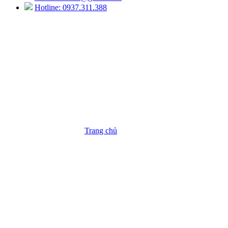
Hotline: 0937.311.388
Cân Phân Tích
Trang chủ
/
Sản Phẩm