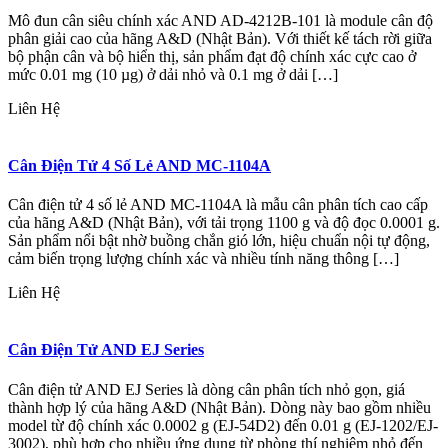
Mô đun cân siêu chính xác AND AD-4212B-101 là module cân độ
phân giải cao của hãng A&D (Nhật Bản). Với thiết kế tách rời giữa
bộ phận cân và bộ hiển thị, sản phẩm đạt độ chính xác cực cao ở
mức 0.01 mg (10 µg) ở dải nhỏ và 0.1 mg ở dải […]
Liên Hệ
Cân Điện Tử 4 Số Lẻ AND MC-1104A
Cân điện tử 4 số lẻ AND MC-1104A là mẫu cân phân tích cao cấp
của hãng A&D (Nhật Bản), với tải trọng 1100 g và độ đọc 0.0001 g.
Sản phẩm nổi bật nhờ buồng chắn gió lớn, hiệu chuẩn nội tự động,
cảm biến trọng lượng chính xác và nhiều tính năng thông […]
Liên Hệ
Cân Điện Tử AND EJ Series
Cân điện tử AND EJ Series là dòng cân phân tích nhỏ gọn, giá
thành hợp lý của hãng A&D (Nhật Bản). Dòng này bao gồm nhiều
model từ độ chính xác 0.0002 g (EJ-54D2) đến 0.01 g (EJ-1202/EJ-
3002), phù hợp cho nhiều ứng dụng từ phòng thí nghiệm nhỏ đến