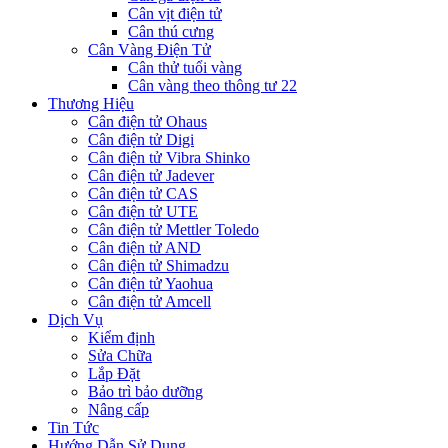
Cân vịt điện tử
Cân thú cưng
Cân Vàng Điện Tử
Cân thử tuổi vàng
Cân vàng theo thông tư 22
Thương Hiệu
Cân điện tử Ohaus
Cân điện tử Digi
Cân điện tử Vibra Shinko
Cân điện tử Jadever
Cân điện tử CAS
Cân điện tử UTE
Cân điện tử Mettler Toledo
Cân điện tử AND
Cân điện tử Shimadzu
Cân điện tử Yaohua
Cân điện tử Amcell
Dịch Vụ
Kiểm định
Sửa Chữa
Lắp Đặt
Bảo trì bảo dưỡng
Nâng cấp
Tin Tức
Hướng Dẫn Sử Dụng