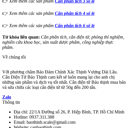
👉
Xem thêm các sản phẩm
Cân phân tích 3 số lẻ
👉
Xem thêm các sản phẩm
Cân phân tích 4 số lẻ
👉
Xem thêm các sản phẩm
Cân phân tích 6 số lẻ
Từ khóa liên quan:
Cân phân tích, cân điện tử, phòng thí nghiệm,
nghiên cứu khoa học, sản xuất dược phẩm, công nghiệp thực
phẩm.
Về chúng tôi
Với phương châm Bảo Đảm Chính Xác Thịnh Vượng Dài Lâu.
Cân Điện Tử Bảo Thịnh cam kết sẽ luôn mang lại cho anh chị
những sản phẩm và dịch vụ tốt nhất. Cân điện tử Bảo thịnh mua bán
và sửa chữa các loại cân điện tử từ 50g đến 200 tấn.
Zalo
Thông tin
Địa chỉ: 22/1A Đường số 26, P. Hiệp Bình, TP. Hồ Chí Minh
Hotline: 0937.311.388
Email: baothinh.scale@gmail.com
Website: canbaothinh.com