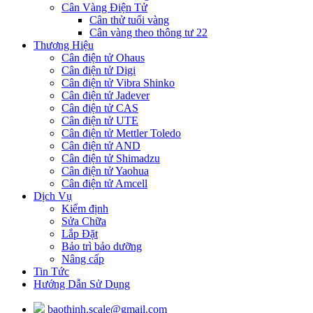
Cân Vàng Điện Tử
Cân thử tuổi vàng
Cân vàng theo thông tư 22
Thương Hiệu
Cân điện tử Ohaus
Cân điện tử Digi
Cân điện tử Vibra Shinko
Cân điện tử Jadever
Cân điện tử CAS
Cân điện tử UTE
Cân điện tử Mettler Toledo
Cân điện tử AND
Cân điện tử Shimadzu
Cân điện tử Yaohua
Cân điện tử Amcell
Dịch Vụ
Kiểm định
Sửa Chữa
Lắp Đặt
Bảo trì bảo dưỡng
Nâng cấp
Tin Tức
Hướng Dẫn Sử Dụng
baothinh.scale@gmail.com