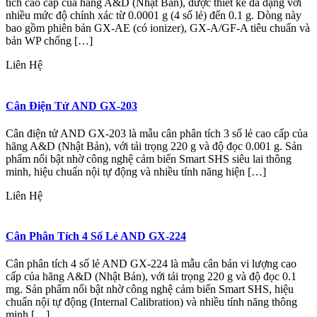
tích cao cấp của hãng A&D (Nhật Bản), được thiết kế đa dạng với
nhiều mức độ chính xác từ 0.0001 g (4 số lẻ) đến 0.1 g. Dòng này
bao gồm phiên bản GX-AE (có ionizer), GX-A/GF-A tiêu chuẩn và
bản WP chống […]
Liên Hệ
Cân Điện Tử AND GX-203
Cân điện tử AND GX-203 là mẫu cân phân tích 3 số lẻ cao cấp của
hãng A&D (Nhật Bản), với tải trọng 220 g và độ đọc 0.001 g. Sản
phẩm nổi bật nhờ công nghệ cảm biến Smart SHS siêu lai thông
minh, hiệu chuẩn nội tự động và nhiều tính năng hiện […]
Liên Hệ
Cân Phân Tích 4 Số Lẻ AND GX-224
Cân phân tích 4 số lẻ AND GX-224 là mẫu cân bán vi lượng cao
cấp của hãng A&D (Nhật Bản), với tải trọng 220 g và độ đọc 0.1
mg. Sản phẩm nổi bật nhờ công nghệ cảm biến Smart SHS, hiệu
chuẩn nội tự động (Internal Calibration) và nhiều tính năng thông
minh […]