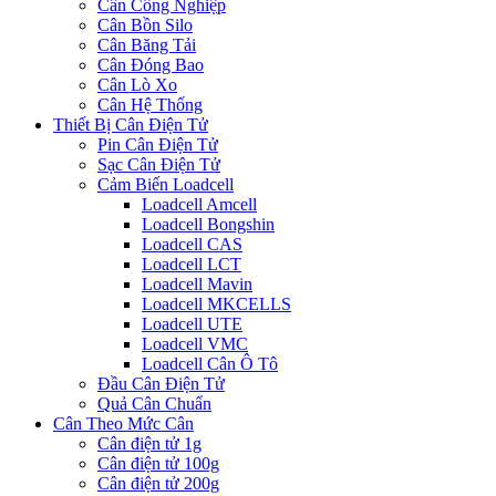
Cân Công Nghiệp
Cân Bồn Silo
Cân Băng Tải
Cân Đóng Bao
Cân Lò Xo
Cân Hệ Thống
Thiết Bị Cân Điện Tử
Pin Cân Điện Tử
Sạc Cân Điện Tử
Cảm Biến Loadcell
Loadcell Amcell
Loadcell Bongshin
Loadcell CAS
Loadcell LCT
Loadcell Mavin
Loadcell MKCELLS
Loadcell UTE
Loadcell VMC
Loadcell Cân Ô Tô
Đầu Cân Điện Tử
Quả Cân Chuẩn
Cân Theo Mức Cân
Cân điện tử 1g
Cân điện tử 100g
Cân điện tử 200g