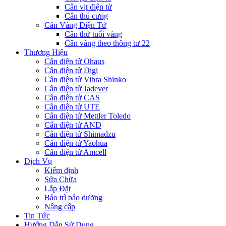
Cân vịt điện tử
Cân thú cưng
Cân Vàng Điện Tử
Cân thử tuổi vàng
Cân vàng theo thông tư 22
Thương Hiệu
Cân điện tử Ohaus
Cân điện tử Digi
Cân điện tử Vibra Shinko
Cân điện tử Jadever
Cân điện tử CAS
Cân điện tử UTE
Cân điện tử Mettler Toledo
Cân điện tử AND
Cân điện tử Shimadzu
Cân điện tử Yaohua
Cân điện tử Amcell
Dịch Vụ
Kiểm định
Sửa Chữa
Lắp Đặt
Bảo trì bảo dưỡng
Nâng cấp
Tin Tức
Hướng Dẫn Sử Dụng