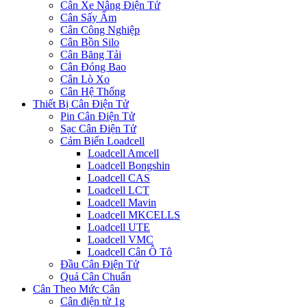
Cân Xe Nâng Điện Tử
Cân Sấy Ẩm
Cân Công Nghiệp
Cân Bồn Silo
Cân Băng Tải
Cân Đóng Bao
Cân Lò Xo
Cân Hệ Thống
Thiết Bị Cân Điện Tử
Pin Cân Điện Tử
Sạc Cân Điện Tử
Cảm Biến Loadcell
Loadcell Amcell
Loadcell Bongshin
Loadcell CAS
Loadcell LCT
Loadcell Mavin
Loadcell MKCELLS
Loadcell UTE
Loadcell VMC
Loadcell Cân Ô Tô
Đầu Cân Điện Tử
Quả Cân Chuẩn
Cân Theo Mức Cân
Cân điện tử 1g