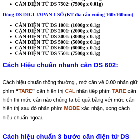
CÂN ĐIỆN TỬ DS 7502: (7500g x 0.01g)
Dòng DS DIGI JAPAN 1 SỐ (KT đĩa cân vuông 160x160mm)
CÂN ĐIỆN TỬ DS 1001: (1000g x 0.1g)
CÂN ĐIỆN TỬ DS 2001: (2000g x 0.1g)
CÂN ĐIỆN TỬ DS 3001: (3000g x 0.1g)
CÂN ĐIỆN TỬ DS 5001: (5000g x 0.1g)
CÂN ĐIỆN TỬ DS 6001: (6000g x 0.1g)
CÂN ĐIỆN TỬ DS 7501: (7500g x 0.1g)
Cách Hiệu chuẩn nhanh cân DS 602:
Cách hiệu chuẩn thông thường , mở cân về 0.00 nhấn giữ
phím
“
TARE
”
cân hiển thị
CAL
nhấn tiếp phím
TARE
cân
hiển thị mức cân nào chúng ta bỏ quả bằng với mức cân
hiển thị sau đó nhấn phím
MODE
xác nhận, xong cách
hiệu chuẩn ngoại.
Cách hiệu chuẩn 3 bước cân điện tử DS