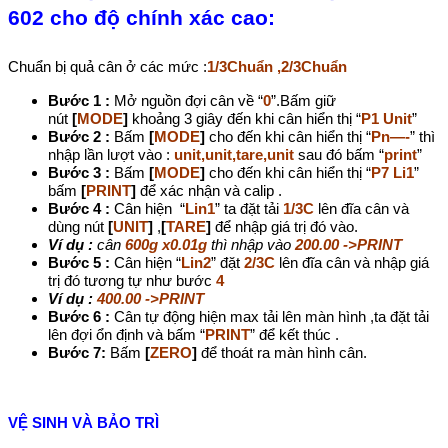
602 cho độ chính xác cao:
Chuẩn bị quả cân ở các mức :
1/3Chuẩn ,2/3Chuẩn
Bước 1 :
Mở nguồn đợi cân về “
0
”.Bấm giữ
nút
[
MODE
]
khoảng 3 giây đến khi cân hiển thị “
P1 Unit
”
Bước 2 :
Bấm
[
MODE
]
cho đến khi cân hiển thị “
Pn—-
” thì
nhập lần lượt vào :
unit,unit,tare,unit
sau đó bấm “
print
”
Bước 3 :
Bấm
[
MODE
]
cho đến khi cân hiển thị “
P7 Li1
”
bấm
[
PRINT
]
để xác nhận và calip .
Bước 4 :
Cân hiện “
Lin1
” ta đặt tải
1/3C
lên đĩa cân và
dùng nút
[
UNIT
]
,
[
TARE
]
để nhập giá trị đó vào.
Ví dụ :
cân
600g x0.01g
thì nhập vào
200.00 ->PRINT
Bước 5 :
Cân hiện “
Lin2
” đặt
2/3C
lên đĩa cân và nhập giá
trị đó tương tự như bước
4
Ví dụ :
400.00 ->PRINT
Bước 6 :
Cân tự động hiện max tải lên màn hình ,ta đặt tải
lên đợi ổn định và bấm “
PRINT
” để kết thúc .
Bước 7:
Bấm
[
ZERO
]
để thoát ra màn hình cân.
VỆ SINH VÀ BẢO TRÌ