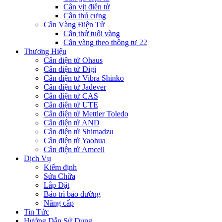
Cân vịt điện tử
Cân thú cưng
Cân Vàng Điện Tử
Cân thử tuổi vàng
Cân vàng theo thông tư 22
Thương Hiệu
Cân điện tử Ohaus
Cân điện tử Digi
Cân điện tử Vibra Shinko
Cân điện tử Jadever
Cân điện tử CAS
Cân điện tử UTE
Cân điện tử Mettler Toledo
Cân điện tử AND
Cân điện tử Shimadzu
Cân điện tử Yaohua
Cân điện tử Amcell
Dịch Vụ
Kiểm định
Sửa Chữa
Lắp Đặt
Bảo trì bảo dưỡng
Nâng cấp
Tin Tức
Hướng Dẫn Sử Dụng