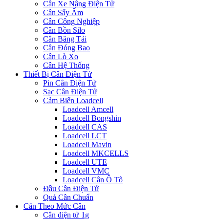
Cân Xe Nâng Điện Tử
Cân Sấy Ẩm
Cân Công Nghiệp
Cân Bồn Silo
Cân Băng Tải
Cân Đóng Bao
Cân Lò Xo
Cân Hệ Thống
Thiết Bị Cân Điện Tử
Pin Cân Điện Tử
Sạc Cân Điện Tử
Cảm Biến Loadcell
Loadcell Amcell
Loadcell Bongshin
Loadcell CAS
Loadcell LCT
Loadcell Mavin
Loadcell MKCELLS
Loadcell UTE
Loadcell VMC
Loadcell Cân Ô Tô
Đầu Cân Điện Tử
Quả Cân Chuẩn
Cân Theo Mức Cân
Cân điện tử 1g