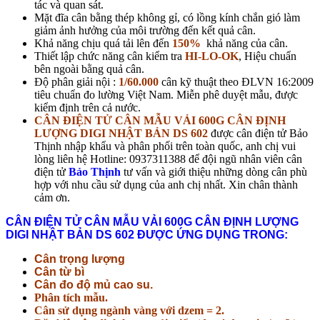
tác và quan sát.
Mặt đĩa cân bằng thép không gỉ, có lồng kính chắn gió làm
giảm ảnh hưởng của môi trường đến kết quả cân.
Khả năng chịu quá tải lên đến
150%
khả năng của cân.
Thiết lập chức năng cân kiểm tra
HI-LO-OK
, Hiệu chuẩn
bên ngoài bằng quả cân.
Độ phân giải nội :
1/60.000
cân kỹ thuật theo ĐLVN 16:2009
tiêu chuẩn đo lường Việt Nam. Miễn phê duyệt mẫu, được
kiểm định trên cả nước.
CÂN ĐIỆN TỬ CÂN MẪU VẢI 600G CÂN ĐỊNH
LƯỢNG DIGI NHẬT BẢN DS 602
được cân điện tử Bảo
Thịnh nhập khẩu và phân phối trên toàn quốc, anh chị vui
lòng liên hệ Hotline: 0937311388 để đội ngũ nhân viên cân
điện tử
Bảo Thịnh
tư vấn và giới thiệu những dòng cân phù
hợp với nhu cầu sử dụng của anh chị nhất. Xin chân thành
cảm ơn.
CÂN ĐIỆN TỬ CÂN MẪU VẢI 600G CÂN ĐỊNH LƯỢNG
DIGI NHẬT BẢN DS 602 ĐƯỢC ỨNG DỤNG TRONG:
Cân trọng lượng
Cân từ bì
Cân đo độ mủ cao su.
Phân tích mẫu.
Cân sử dụng ngành vàng với dzem = 2.