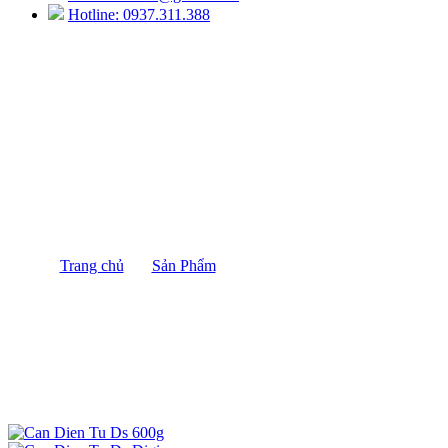
Hotline: 0937.311.388
CÂN ĐIỆN TỬ CÂN MẪU VẢI 600G
CÂN ĐỊNH LƯỢNG DIGI NHẬT BẢN
DS 602
Trang chủ
/
Sản Phẩm
/
CÂN ĐIỆN TỬ CÂN MẪU
VẢI 600G CÂN ĐỊNH LƯỢNG DIGI NHẬT BẢN DS
602