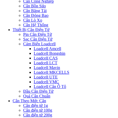
Cân Công Nghiệp
Cân Bồn Silo
Cân Băng Tải
Cân Đóng Bao
Cân Lò Xo
Cân Hệ Thống
Thiết Bị Cân Điện Tử
Pin Cân Điện Tử
Sạc Cân Điện Tử
Cảm Biến Loadcell
Loadcell Amcell
Loadcell Bongshin
Loadcell CAS
Loadcell LCT
Loadcell Mavin
Loadcell MKCELLS
Loadcell UTE
Loadcell VMC
Loadcell Cân Ô Tô
Đầu Cân Điện Tử
Quả Cân Chuẩn
Cân Theo Mức Cân
Cân điện tử 1g
Cân điện tử 100g
Cân điện tử 200g