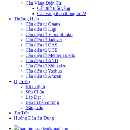
Cân Vàng Điện Tử
Cân thử tuổi vàng
Cân vàng theo thông tư 22
Thương Hiệu
Cân điện tử Ohaus
Cân điện tử Digi
Cân điện tử Vibra Shinko
Cân điện tử Jadever
Cân điện tử CAS
Cân điện tử UTE
Cân điện tử Mettler Toledo
Cân điện tử AND
Cân điện tử Shimadzu
Cân điện tử Yaohua
Cân điện tử Amcell
Dịch Vụ
Kiểm định
Sửa Chữa
Lắp Đặt
Bảo trì bảo dưỡng
Nâng cấp
Tin Tức
Hướng Dẫn Sử Dụng
baothinh.scale@gmail.com