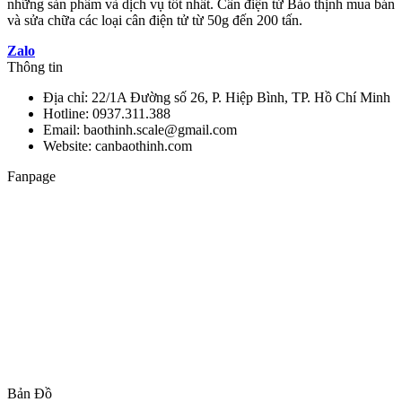
những sản phẩm và dịch vụ tốt nhất. Cân điện tử Bảo thịnh mua bán
và sửa chữa các loại cân điện tử từ 50g đến 200 tấn.
Zalo
Thông tin
Địa chỉ: 22/1A Đường số 26, P. Hiệp Bình, TP. Hồ Chí Minh
Hotline: 0937.311.388
Email: baothinh.scale@gmail.com
Website: canbaothinh.com
Fanpage
Bản Đồ