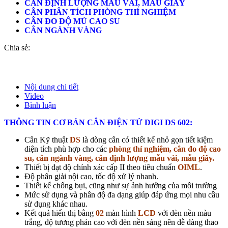
CÂN ĐỊNH LƯỢNG MẪU VẢI, MẪU GIẤY
CÂN PHÂN TÍCH PHÒNG THÍ NGHIỆM
CÂN ĐO ĐỘ MỦ CAO SU
CÂN NGÀNH VÀNG
Chia sẻ:
Nội dung chi tiết
Video
Bình luận
THÔNG TIN CƠ BẢN CÂN ĐIỆN TỬ DIGI DS 602:
Cân Kỹ thuật
DS
là dòng cân có thiết kế nhỏ gọn tiết kiệm
diện tích phù hợp cho các
phòng thí nghiệm, cân đo độ cao
su, cân ngành vàng, cân định lượng mẫu vải, mẫu giấy.
Thiết bị đạt độ chính xác cấp II theo tiêu chuẩn
OIML
.
Độ phân giải nội cao, tốc độ xử lý nhanh.
Thiết kế chống bụi, cũng như sự ảnh hưởng của môi trường
Mức sử dụng và phân độ đa dạng giúp đáp ứng mọi nhu cầu
sử dụng khác nhau.
Kết quả hiển thị bằng
02
màn hình
LCD
với đèn nền màu
trắng, độ tương phản cao với đèn nền sáng nên dễ dàng thao