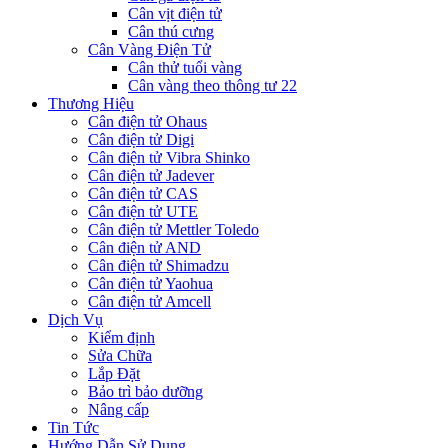
Cân vịt điện tử
Cân thú cưng
Cân Vàng Điện Tử
Cân thử tuổi vàng
Cân vàng theo thông tư 22
Thương Hiệu
Cân điện tử Ohaus
Cân điện tử Digi
Cân điện tử Vibra Shinko
Cân điện tử Jadever
Cân điện tử CAS
Cân điện tử UTE
Cân điện tử Mettler Toledo
Cân điện tử AND
Cân điện tử Shimadzu
Cân điện tử Yaohua
Cân điện tử Amcell
Dịch Vụ
Kiểm định
Sửa Chữa
Lắp Đặt
Bảo trì bảo dưỡng
Nâng cấp
Tin Tức
Hướng Dẫn Sử Dụng