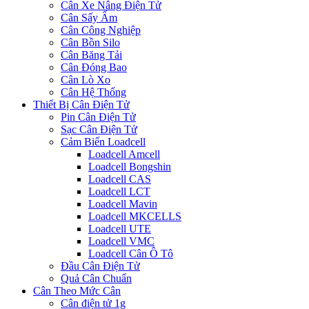
Cân Xe Nâng Điện Tử
Cân Sấy Ẩm
Cân Công Nghiệp
Cân Bồn Silo
Cân Băng Tải
Cân Đóng Bao
Cân Lò Xo
Cân Hệ Thống
Thiết Bị Cân Điện Tử
Pin Cân Điện Tử
Sạc Cân Điện Tử
Cảm Biến Loadcell
Loadcell Amcell
Loadcell Bongshin
Loadcell CAS
Loadcell LCT
Loadcell Mavin
Loadcell MKCELLS
Loadcell UTE
Loadcell VMC
Loadcell Cân Ô Tô
Đầu Cân Điện Tử
Quả Cân Chuẩn
Cân Theo Mức Cân
Cân điện tử 1g