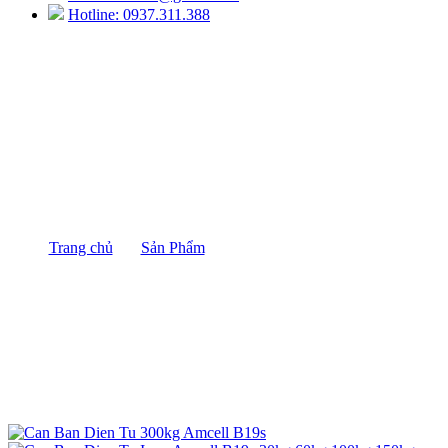
Hotline: 0937.311.388
Cân Bàn Điện Tử 300kg Amcell B19S
Trang chủ
/
Sản Phẩm
/
Cân Bàn Điện Tử 300kg Amcell
B19S