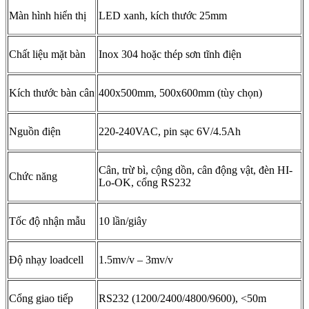
Màn hình hiển thị
LED xanh, kích thước 25mm
Chất liệu mặt bàn
Inox 304 hoặc thép sơn tĩnh điện
Kích thước bàn cân
400x500mm, 500x600mm (tùy chọn)
Nguồn điện
220-240VAC, pin sạc 6V/4.5Ah
Cân, trừ bì, cộng dồn, cân động vật, đèn HI-
Chức năng
Lo-OK, cổng RS232
Tốc độ nhận mẫu
10 lần/giây
Độ nhạy loadcell
1.5mv/v – 3mv/v
Cổng giao tiếp
RS232 (1200/2400/4800/9600), <50m