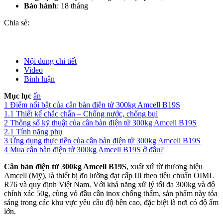
Bảo hành
: 18 tháng
Chia sẻ:
Nội dung chi tiết
Video
Bình luận
Mục lục
ẩn
1
Điểm nổi bật của cân bàn điện tử 300kg Amcell B19S
1.1
Thiết kế chắc chắn – Chống nước, chống bụi
2
Thông số kỹ thuật của cân bàn điện tử 300kg Amcell B19S
2.1
Tính năng phụ
3
Ứng dụng thực tiễn của cân bàn điện tử 300kg Amcell B19S
4
Mua cân bàn điện tử 300kg Amcell B19S ở đâu?
Cân bàn điện tử 300kg Amcell B19S
, xuất xứ từ thương hiệu
Amcell (Mỹ), là thiết bị đo lường đạt cấp III theo tiêu chuẩn OIML
R76 và quy định Việt Nam. Với khả năng xử lý tối đa 300kg và độ
chính xác 50g, cùng vỏ đầu cân inox chống thấm, sản phẩm này tỏa
sáng trong các khu vực yêu cầu độ bền cao, đặc biệt là nơi có độ ẩm
lớn.