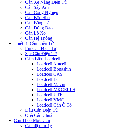
Cân Xe Nâng Điện Tử
Cân Sấy Ẩm
Cân Công Nghiệp
Cân Bồn Silo
Cân Băng Tải
Cân Đóng Bao
Cân Lò Xo
Cân Hệ Thống
Thiết Bị Cân Điện Tử
Pin Cân Điện Tử
Sạc Cân Điện Tử
Cảm Biến Loadcell
Loadcell Amcell
Loadcell Bongshin
Loadcell CAS
Loadcell LCT
Loadcell Mavin
Loadcell MKCELLS
Loadcell UTE
Loadcell VMC
Loadcell Cân Ô Tô
Đầu Cân Điện Tử
Quả Cân Chuẩn
Cân Theo Mức Cân
Cân điện tử 1g