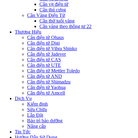
Cân vịt điện tử
Cân thú cưng
Cân Vàng Điện Tử
Cân thử tuổi vàng
Cân vàng theo thông tư 22
Thương Hiệu
Cân điện tử Ohaus
Cân điện tử Digi
Cân điện tử Vibra Shinko
Cân điện tử Jadever
Cân điện tử CAS
Cân điện tử UTE
Cân điện tử Mettler Toledo
Cân điện tử AND
Cân điện tử Shimadzu
Cân điện tử Yaohua
Cân điện tử Amcell
Dịch Vụ
Kiểm định
Sửa Chữa
Lắp Đặt
Bảo trì bảo dưỡng
Nâng cấp
Tin Tức
Hướng Dẫn Sử Dụng