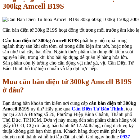
300kg Amcell B19S
Cân bàn điện tử 30kg B19S hoạt động tốt trong môi trường ẩm kho 
Cân bàn điện tử 300kg Amcell B19S
phát huy hiệu quả trong
ngành thủy sản khi cân tôm, cá trong điều kiện ẩm ướt, hoặc nông
sản như trái cây, hạt điều. Ngành thực phẩm tận dụng để kiểm soát
nguyên liệu, trong khi kho bãi áp dụng để quản lý hàng hóa lớn.
Sản phẩm còn lý tưởng cho cân động vật như gà, vịt. Cân Điện Tử
Bảo Thịnh hỗ trợ hiệu chuẩn và lắp đặt trực tiếp.
Mua cân bàn điện tử 300kg Amcell B19S
ở đâu?
Bạn đang băn khoăn tìm kiếm nơi cung cấp
cân bàn điện tử 300kg
Amcell B19S
uy tín? Hãy ghé qua
Cân Điện Tử Bảo Thịnh
, tọa
lạc tại 22/1A Đường số 26, Phường Hiệp Bình Chánh, Thành phố
Thủ Đức, TP.HCM. Đơn vị này mang đến sản phẩm chính hãng với
giấy tờ CO, CQ rõ ràng, bảo hành từ 12-24 tháng, cùng dịch vụ kỹ
thuật không giới hạn thời gian. Khách hàng được miễn phí vận
chuyển nội thành và hỗ trợ lắp đặt tại chỗ. Gọi ngay hotline
0937