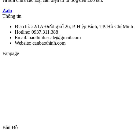
và sửa chữa các loại cân điện tử từ 50g đến 200 tấn.
Zalo
Thông tin
Địa chỉ: 22/1A Đường số 26, P. Hiệp Bình, TP. Hồ Chí Minh
Hotline: 0937.311.388
Email: baothinh.scale@gmail.com
Website: canbaothinh.com
Fanpage
Bản Đồ