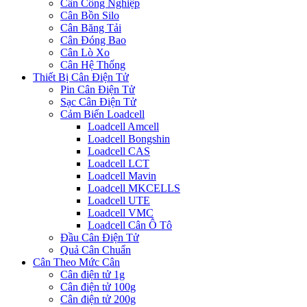
Cân Công Nghiệp
Cân Bồn Silo
Cân Băng Tải
Cân Đóng Bao
Cân Lò Xo
Cân Hệ Thống
Thiết Bị Cân Điện Tử
Pin Cân Điện Tử
Sạc Cân Điện Tử
Cảm Biến Loadcell
Loadcell Amcell
Loadcell Bongshin
Loadcell CAS
Loadcell LCT
Loadcell Mavin
Loadcell MKCELLS
Loadcell UTE
Loadcell VMC
Loadcell Cân Ô Tô
Đầu Cân Điện Tử
Quả Cân Chuẩn
Cân Theo Mức Cân
Cân điện tử 1g
Cân điện tử 100g
Cân điện tử 200g