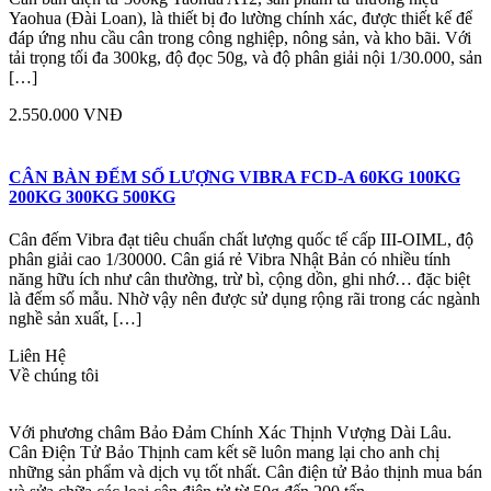
Yaohua (Đài Loan), là thiết bị đo lường chính xác, được thiết kế để
đáp ứng nhu cầu cân trong công nghiệp, nông sản, và kho bãi. Với
tải trọng tối đa 300kg, độ đọc 50g, và độ phân giải nội 1/30.000, sản
[…]
2.550.000 VNĐ
CÂN BÀN ĐẾM SỐ LƯỢNG VIBRA FCD-A 60KG 100KG
200KG 300KG 500KG
Cân đếm Vibra đạt tiêu chuẩn chất lượng quốc tế cấp III-OIML, độ
phân giải cao 1/30000. Cân giá rẻ Vibra Nhật Bản có nhiều tính
năng hữu ích như cân thường, trừ bì, cộng dồn, ghi nhớ… đặc biệt
là đếm số mẫu. Nhờ vậy nên được sử dụng rộng rãi trong các ngành
nghề sản xuất, […]
Liên Hệ
Về chúng tôi
Với phương châm Bảo Đảm Chính Xác Thịnh Vượng Dài Lâu.
Cân Điện Tử Bảo Thịnh cam kết sẽ luôn mang lại cho anh chị
những sản phẩm và dịch vụ tốt nhất. Cân điện tử Bảo thịnh mua bán