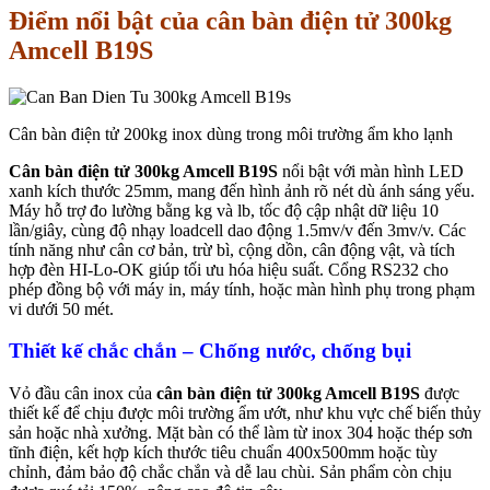
Điểm nổi bật của cân bàn điện tử 300kg
Amcell B19S
Cân bàn điện tử 200kg inox dùng trong môi trường ẩm kho lạnh
Cân bàn điện tử 300kg Amcell B19S
nổi bật với màn hình LED
xanh kích thước 25mm, mang đến hình ảnh rõ nét dù ánh sáng yếu.
Máy hỗ trợ đo lường bằng kg và lb, tốc độ cập nhật dữ liệu 10
lần/giây, cùng độ nhạy loadcell dao động 1.5mv/v đến 3mv/v. Các
tính năng như cân cơ bản, trừ bì, cộng dồn, cân động vật, và tích
hợp đèn HI-Lo-OK giúp tối ưu hóa hiệu suất. Cổng RS232 cho
phép đồng bộ với máy in, máy tính, hoặc màn hình phụ trong phạm
vi dưới 50 mét.
Thiết kế chắc chắn – Chống nước, chống bụi
Vỏ đầu cân inox của
cân bàn điện tử 300kg Amcell B19S
được
thiết kế để chịu được môi trường ẩm ướt, như khu vực chế biến thủy
sản hoặc nhà xưởng. Mặt bàn có thể làm từ inox 304 hoặc thép sơn
tĩnh điện, kết hợp kích thước tiêu chuẩn 400x500mm hoặc tùy
chỉnh, đảm bảo độ chắc chắn và dễ lau chùi. Sản phẩm còn chịu