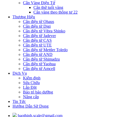
Cân Vàng Điện Tử
Cân thử tuổi vàng
Cân vàng theo thông tư 22
Thương Hiệu
Cân điện tử Ohaus
Cân điện tử Digi
Cân điện tử Vibra Shinko
Cân điện tử Jadever
Cân điện tử CAS
Cân điện tử UTE
Cân điện tử Mettler Toledo
Cân điện tử AND
Cân điện tử Shimadzu
Cân điện tử Yaohua
Cân điện tử Amcell
Dịch Vụ
Kiểm định
Sửa Chữa
Lắp Đặt
Bảo trì bảo dưỡng
Nâng cấp
Tin Tức
Hướng Dẫn Sử Dụng
baothinh.scale@gmail.com