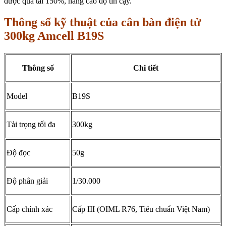
được quá tải 150%, nâng cao độ tin cậy.
Thông số kỹ thuật của cân bàn điện tử
300kg Amcell B19S
Thông số
Chi tiết
Model
B19S
Tải trọng tối đa
300kg
Độ đọc
50g
Độ phân giải
1/30.000
Cấp chính xác
Cấp III (OIML R76, Tiêu chuẩn Việt Nam)