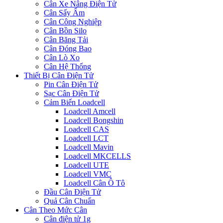
Cân Xe Nâng Điện Tử
Cân Sấy Ẩm
Cân Công Nghiệp
Cân Bồn Silo
Cân Băng Tải
Cân Đóng Bao
Cân Lò Xo
Cân Hệ Thống
Thiết Bị Cân Điện Tử
Pin Cân Điện Tử
Sạc Cân Điện Tử
Cảm Biến Loadcell
Loadcell Amcell
Loadcell Bongshin
Loadcell CAS
Loadcell LCT
Loadcell Mavin
Loadcell MKCELLS
Loadcell UTE
Loadcell VMC
Loadcell Cân Ô Tô
Đầu Cân Điện Tử
Quả Cân Chuẩn
Cân Theo Mức Cân
Cân điện tử 1g