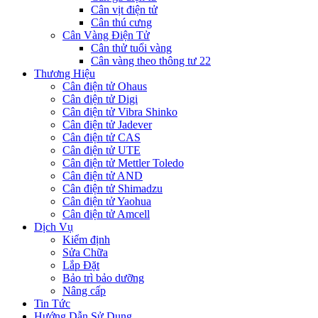
Cân vịt điện tử
Cân thú cưng
Cân Vàng Điện Tử
Cân thử tuổi vàng
Cân vàng theo thông tư 22
Thương Hiệu
Cân điện tử Ohaus
Cân điện tử Digi
Cân điện tử Vibra Shinko
Cân điện tử Jadever
Cân điện tử CAS
Cân điện tử UTE
Cân điện tử Mettler Toledo
Cân điện tử AND
Cân điện tử Shimadzu
Cân điện tử Yaohua
Cân điện tử Amcell
Dịch Vụ
Kiểm định
Sửa Chữa
Lắp Đặt
Bảo trì bảo dưỡng
Nâng cấp
Tin Tức
Hướng Dẫn Sử Dụng