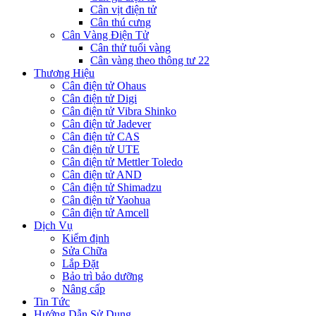
Cân vịt điện tử
Cân thú cưng
Cân Vàng Điện Tử
Cân thử tuổi vàng
Cân vàng theo thông tư 22
Thương Hiệu
Cân điện tử Ohaus
Cân điện tử Digi
Cân điện tử Vibra Shinko
Cân điện tử Jadever
Cân điện tử CAS
Cân điện tử UTE
Cân điện tử Mettler Toledo
Cân điện tử AND
Cân điện tử Shimadzu
Cân điện tử Yaohua
Cân điện tử Amcell
Dịch Vụ
Kiểm định
Sửa Chữa
Lắp Đặt
Bảo trì bảo dưỡng
Nâng cấp
Tin Tức
Hướng Dẫn Sử Dụng