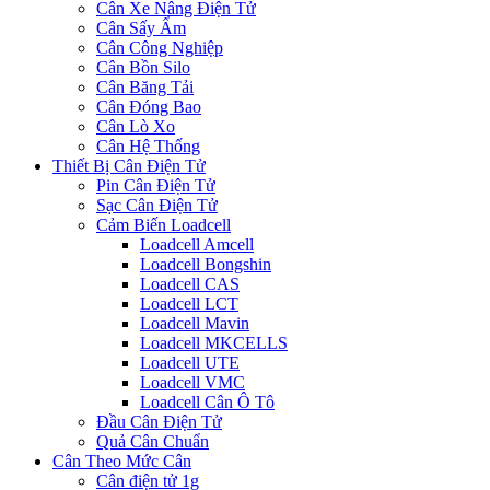
Cân Xe Nâng Điện Tử
Cân Sấy Ẩm
Cân Công Nghiệp
Cân Bồn Silo
Cân Băng Tải
Cân Đóng Bao
Cân Lò Xo
Cân Hệ Thống
Thiết Bị Cân Điện Tử
Pin Cân Điện Tử
Sạc Cân Điện Tử
Cảm Biến Loadcell
Loadcell Amcell
Loadcell Bongshin
Loadcell CAS
Loadcell LCT
Loadcell Mavin
Loadcell MKCELLS
Loadcell UTE
Loadcell VMC
Loadcell Cân Ô Tô
Đầu Cân Điện Tử
Quả Cân Chuẩn
Cân Theo Mức Cân
Cân điện tử 1g