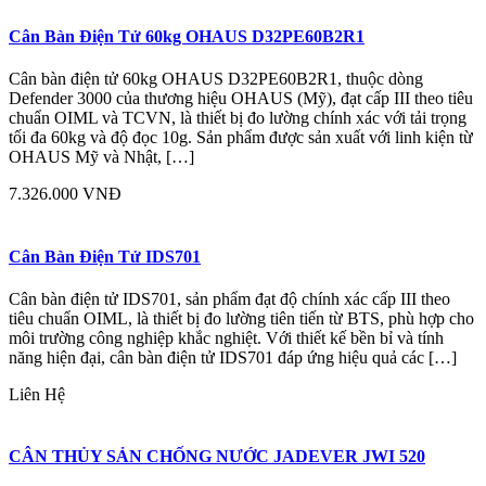
Cân Bàn Điện Tử 60kg OHAUS D32PE60B2R1
Cân bàn điện tử 60kg OHAUS D32PE60B2R1, thuộc dòng
Defender 3000 của thương hiệu OHAUS (Mỹ), đạt cấp III theo tiêu
chuẩn OIML và TCVN, là thiết bị đo lường chính xác với tải trọng
tối đa 60kg và độ đọc 10g. Sản phẩm được sản xuất với linh kiện từ
OHAUS Mỹ và Nhật, […]
7.326.000 VNĐ
Cân Bàn Điện Tử IDS701
Cân bàn điện tử IDS701, sản phẩm đạt độ chính xác cấp III theo
tiêu chuẩn OIML, là thiết bị đo lường tiên tiến từ BTS, phù hợp cho
môi trường công nghiệp khắc nghiệt. Với thiết kế bền bỉ và tính
năng hiện đại, cân bàn điện tử IDS701 đáp ứng hiệu quả các […]
Liên Hệ
CÂN THỦY SẢN CHỐNG NƯỚC JADEVER JWI 520