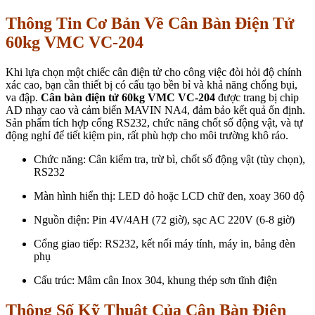
Thông Tin Cơ Bản Về Cân Bàn Điện Tử
60kg VMC VC-204
Khi lựa chọn một chiếc cân điện tử cho công việc đòi hỏi độ chính
xác cao, bạn cần thiết bị có cấu tạo bền bỉ và khả năng chống bụi,
va đập.
Cân bàn điện tử 60kg VMC VC-204
được trang bị chip
AD nhạy cao và cảm biến MAVIN NA4, đảm bảo kết quả ổn định.
Sản phẩm tích hợp cổng RS232, chức năng chốt số động vật, và tự
động nghỉ để tiết kiệm pin, rất phù hợp cho môi trường khô ráo.
Chức năng: Cân kiểm tra, trừ bì, chốt số động vật (tùy chọn),
RS232
Màn hình hiển thị: LED đỏ hoặc LCD chữ đen, xoay 360 độ
Nguồn điện: Pin 4V/4AH (72 giờ), sạc AC 220V (6-8 giờ)
Cổng giao tiếp: RS232, kết nối máy tính, máy in, bảng đèn
phụ
Cấu trúc: Mâm cân Inox 304, khung thép sơn tĩnh điện
Thông Số Kỹ Thuật Của Cân Bàn Điện