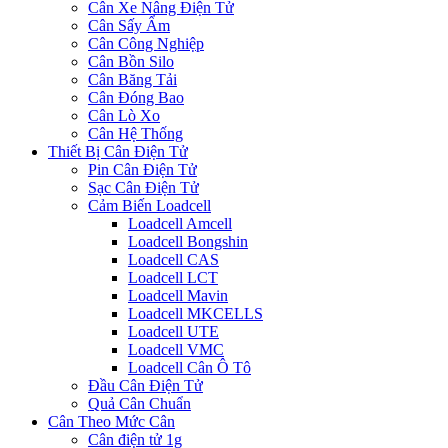
Cân Xe Nâng Điện Tử
Cân Sấy Ẩm
Cân Công Nghiệp
Cân Bồn Silo
Cân Băng Tải
Cân Đóng Bao
Cân Lò Xo
Cân Hệ Thống
Thiết Bị Cân Điện Tử
Pin Cân Điện Tử
Sạc Cân Điện Tử
Cảm Biến Loadcell
Loadcell Amcell
Loadcell Bongshin
Loadcell CAS
Loadcell LCT
Loadcell Mavin
Loadcell MKCELLS
Loadcell UTE
Loadcell VMC
Loadcell Cân Ô Tô
Đầu Cân Điện Tử
Quả Cân Chuẩn
Cân Theo Mức Cân
Cân điện tử 1g