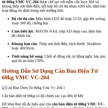
tử 60kg VMC VC-204
được chế tạo với mâm cân Inox 304 và
khung thép sơn tĩnh điện, kết hợp bộ chỉ thị nhựa ABS kín, đảm bảo
hoạt động ổn định trong môi trường khô.
Bộ chỉ thị cân
: Màn hình LED đỏ hoặc LCD, gập lên xuống,
xoay 360 độ, chống bụi.
Cảm biến lực
: MAVIN NA4, chip AD nhạy cao, đảm bảo
độ chính xác.
Khung bàn cân
: Thép sơn tĩnh điện, kích thước 30x40cm
hoặc 40x50cm.
Tính năng bổ sung
: Chốt số động vật, tự động nghỉ, báo pin,
quá tải an toàn 150%.
Hướng Dẫn Sử Dụng Cân Bàn Điện Tử
60kg VMC VC-204
Cân bàn điện tử 60kg có độ chính xác cao đến từ Mỹ
Để khai thác tối đa hiệu quả của
cân bàn điện tử 60kg VMC VC-