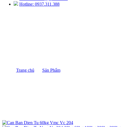
Hotline: 0937.311.388
Cân Bàn Điện Tử 60kg VMC VC-204
Trang chủ
/
Sản Phẩm
/
Cân Bàn Điện Tử 60kg VMC
VC-204