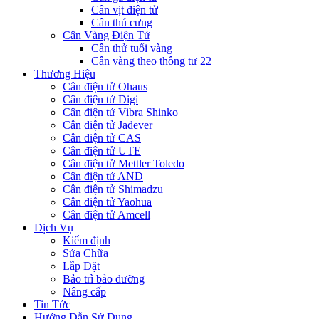
Cân vịt điện tử
Cân thú cưng
Cân Vàng Điện Tử
Cân thử tuổi vàng
Cân vàng theo thông tư 22
Thương Hiệu
Cân điện tử Ohaus
Cân điện tử Digi
Cân điện tử Vibra Shinko
Cân điện tử Jadever
Cân điện tử CAS
Cân điện tử UTE
Cân điện tử Mettler Toledo
Cân điện tử AND
Cân điện tử Shimadzu
Cân điện tử Yaohua
Cân điện tử Amcell
Dịch Vụ
Kiểm định
Sửa Chữa
Lắp Đặt
Bảo trì bảo dưỡng
Nâng cấp
Tin Tức
Hướng Dẫn Sử Dụng