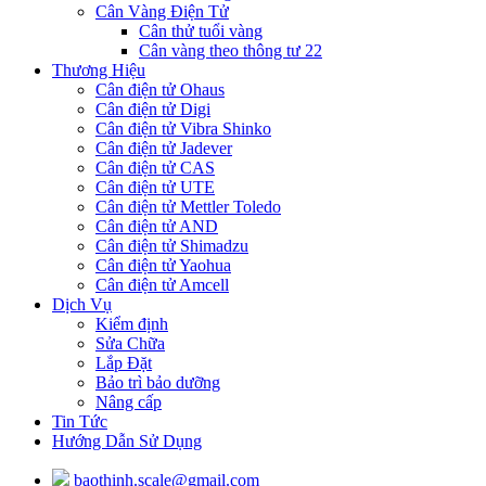
Cân Vàng Điện Tử
Cân thử tuổi vàng
Cân vàng theo thông tư 22
Thương Hiệu
Cân điện tử Ohaus
Cân điện tử Digi
Cân điện tử Vibra Shinko
Cân điện tử Jadever
Cân điện tử CAS
Cân điện tử UTE
Cân điện tử Mettler Toledo
Cân điện tử AND
Cân điện tử Shimadzu
Cân điện tử Yaohua
Cân điện tử Amcell
Dịch Vụ
Kiểm định
Sửa Chữa
Lắp Đặt
Bảo trì bảo dưỡng
Nâng cấp
Tin Tức
Hướng Dẫn Sử Dụng
baothinh.scale@gmail.com