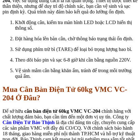
204
, việc sử dụng đúng cách là rất quan trọng. Thiết bị được thiết kế
thân thiện, nhưng để duy trì độ chính xác, bạn cần vệ sinh và sạc
pin định kỳ. Quá trình này đảm bảo kết quả đo lường ổn định.
Khởi động cân, kiểm tra màn hình LED hoặc LCD hiển thị
thông số.
Đặt hàng hóa lên bàn cân, chờ thông báo trạng thái ổn định.
Sử dụng phím trừ bì (TARE) để loại bỏ trọng lượng bao bì.
Theo dõi báo pin và sạc 6-8 giờ khi cần bằng nguồn 220V.
Vệ sinh mâm cân bằng khăn ẩm, tránh để trong môi trường
quá ẩm.
Mua Cân Bàn Điện Tử 60kg VMC VC-
204 Ở Đâu?
Để sở hữu
cân bàn điện tử 60kg VMC VC-204
chính hãng với
chất lượng đảm bảo, bạn cần tìm đến một đơn vị uy tín. Công ty
Cân Điện Tử Bảo Thịnh
là địa chỉ đáng tin cậy, chuyên cung cấp
các sản phẩm VMC với đầy đủ CO/CQ. Với chính sách bảo hành
18 tháng, giao hàng miễn phí nội thành TP.HCM và hỗ trợ kỹ thuật
trọn đời, Bảo Thịnh cam kết mang lại trải nghiệm mua sắm tốt nhất.