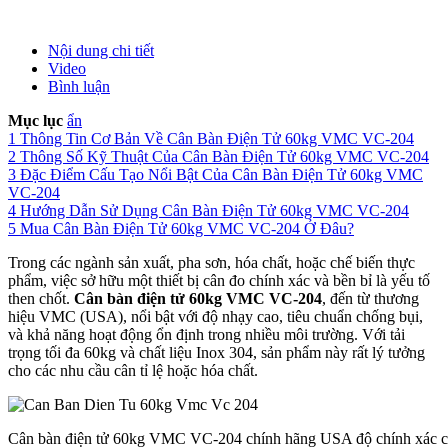
Nội dung chi tiết
Video
Bình luận
Mục lục
ẩn
1
Thông Tin Cơ Bản Về Cân Bàn Điện Tử 60kg VMC VC-204
2
Thông Số Kỹ Thuật Của Cân Bàn Điện Tử 60kg VMC VC-204
3
Đặc Điểm Cấu Tạo Nổi Bật Của Cân Bàn Điện Tử 60kg VMC
VC-204
4
Hướng Dẫn Sử Dụng Cân Bàn Điện Tử 60kg VMC VC-204
5
Mua Cân Bàn Điện Tử 60kg VMC VC-204 Ở Đâu?
Trong các ngành sản xuất, pha sơn, hóa chất, hoặc chế biến thực
phẩm, việc sở hữu một thiết bị cân đo chính xác và bền bỉ là yếu tố
then chốt.
Cân bàn điện tử 60kg VMC VC-204
, đến từ thương
hiệu VMC (USA), nổi bật với độ nhạy cao, tiêu chuẩn chống bụi,
và khả năng hoạt động ổn định trong nhiều môi trường. Với tải
trọng tối đa 60kg và chất liệu Inox 304, sản phẩm này rất lý tưởng
cho các nhu cầu cân tỉ lệ hoặc hóa chất.
Cân bàn điện tử 60kg VMC VC-204 chính hãng USA độ chính xác 