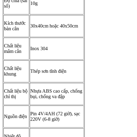
Độ chia (sai
10g
số)
Kích thước
30x40cm hoặc 40x50cm
bàn cân
Chất liệu
Inox 304
mâm cân
Chất liệu
Thép sơn tĩnh điện
khung
Chất liệu bộ
Nhựa ABS cao cấp, chống
chỉ thị
bụi, chống va đập
Pin 4V/4AH (72 giờ), sạc
Nguồn điện
220V (6-8 giờ)
Nhiệt độ