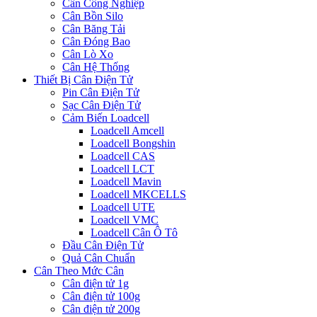
Cân Công Nghiệp
Cân Bồn Silo
Cân Băng Tải
Cân Đóng Bao
Cân Lò Xo
Cân Hệ Thống
Thiết Bị Cân Điện Tử
Pin Cân Điện Tử
Sạc Cân Điện Tử
Cảm Biến Loadcell
Loadcell Amcell
Loadcell Bongshin
Loadcell CAS
Loadcell LCT
Loadcell Mavin
Loadcell MKCELLS
Loadcell UTE
Loadcell VMC
Loadcell Cân Ô Tô
Đầu Cân Điện Tử
Quả Cân Chuẩn
Cân Theo Mức Cân
Cân điện tử 1g
Cân điện tử 100g
Cân điện tử 200g