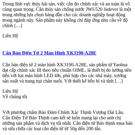
Trong lĩnh vực thủy hải sản, việc cân đo chính xác và an toàn là vô
cùng quan trọng. Cân thủy sản chống nước JWI-520 Jadever là một
trong những lựa chọn hàng đầu cho các doanh nghiệp hoạt động
trong ngành này. Sản phẩm này không chỉ đáp ứng nhu cầu về độ
chính […]
Liên Hệ
Cân Bàn Điện Tử 2 Màn Hình XK3190-A28E
Cân bàn điện tử 2 màn hình XK3190-A28E, sản phẩm từ Yaohua
đạt cấp chính xác III theo tiêu chuẩn OIML, là thiết bị đo lường tiên
tiến với hai màn hình LED lớn, phù hợp cho các nhà máy, xưởng
sản xuất và trang trại chăn nuôi. Với thiết kế bền bỉ và tính […]
Liên Hệ
Về chúng tôi
Với phương châm Bảo Đảm Chính Xác Thịnh Vượng Dài Lâu.
Cân Điện Tử Bảo Thịnh cam kết sẽ luôn mang lại cho anh chị
những sản phẩm và dịch vụ tốt nhất. Cân điện tử Bảo thịnh mua bán
và sửa chữa các loại cân điện tử từ 50g đến 200 tấn.