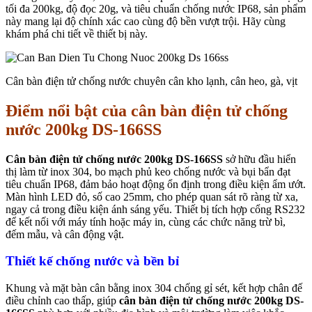
tối đa 200kg, độ đọc 20g, và tiêu chuẩn chống nước IP68, sản phẩm
này mang lại độ chính xác cao cùng độ bền vượt trội. Hãy cùng
khám phá chi tiết về thiết bị này.
Cân bàn điện tử chống nước chuyên cân kho lạnh, cân heo, gà, vịt
Điểm nổi bật của cân bàn điện tử chống
nước 200kg DS-166SS
Cân bàn điện tử chống nước 200kg DS-166SS
sở hữu đầu hiển
thị làm từ inox 304, bo mạch phủ keo chống nước và bụi bẩn đạt
tiêu chuẩn IP68, đảm bảo hoạt động ổn định trong điều kiện ẩm ướt.
Màn hình LED đỏ, số cao 25mm, cho phép quan sát rõ ràng từ xa,
ngay cả trong điều kiện ánh sáng yếu. Thiết bị tích hợp cổng RS232
để kết nối với máy tính hoặc máy in, cùng các chức năng trừ bì,
đếm mẫu, và cân động vật.
Thiết kế chống nước và bền bỉ
Khung và mặt bàn cân bằng inox 304 chống gỉ sét, kết hợp chân đế
điều chỉnh cao thấp, giúp
cân bàn điện tử chống nước 200kg DS-