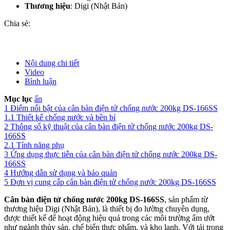
Thương hiệu
: Digi (Nhật Bản)
Chia sẻ:
Nội dung chi tiết
Video
Bình luận
Mục lục
ẩn
1
Điểm nổi bật của cân bàn điện tử chống nước 200kg DS-166SS
1.1
Thiết kế chống nước và bền bỉ
2
Thông số kỹ thuật của cân bàn điện tử chống nước 200kg DS-
166SS
2.1
Tính năng phụ
3
Ứng dụng thực tiễn của cân bàn điện tử chống nước 200kg DS-
166SS
4
Hướng dẫn sử dụng và bảo quản
5
Đơn vị cung cấp cân bàn điện tử chống nước 200kg DS-166SS
Cân bàn điện tử chống nước 200kg DS-166SS
, sản phẩm từ
thương hiệu Digi (Nhật Bản), là thiết bị đo lường chuyên dụng,
được thiết kế để hoạt động hiệu quả trong các môi trường ẩm ướt
như ngành thủy sản, chế biến thực phẩm, và kho lạnh. Với tải trọng