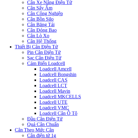
Cân Xe Nâng Điện Tử
Cân Sấy Ẩm
Cân Công Nghiệp
Cân Bồn Silo
Cân Băng Tải
Cân Đóng Bao
Cân Lò Xo
Cân Hệ Thống
Thiết Bị Cân Điện Tử
Pin Cân Điện Tử
Sạc Cân Điện Tử
Cảm Biến Loadcell
Loadcell Amcell
Loadcell Bongshin
Loadcell CAS
Loadcell LCT
Loadcell Mavin
Loadcell MKCELLS
Loadcell UTE
Loadcell VMC
Loadcell Cân Ô Tô
Đầu Cân Điện Tử
Quả Cân Chuẩn
Cân Theo Mức Cân
Cân điện tử 1g