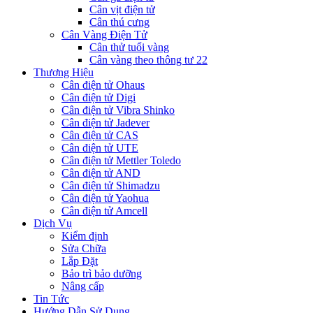
Cân vịt điện tử
Cân thú cưng
Cân Vàng Điện Tử
Cân thử tuổi vàng
Cân vàng theo thông tư 22
Thương Hiệu
Cân điện tử Ohaus
Cân điện tử Digi
Cân điện tử Vibra Shinko
Cân điện tử Jadever
Cân điện tử CAS
Cân điện tử UTE
Cân điện tử Mettler Toledo
Cân điện tử AND
Cân điện tử Shimadzu
Cân điện tử Yaohua
Cân điện tử Amcell
Dịch Vụ
Kiểm định
Sửa Chữa
Lắp Đặt
Bảo trì bảo dưỡng
Nâng cấp
Tin Tức
Hướng Dẫn Sử Dụng