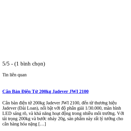
5/5 - (1 bình chọn)
Tin liên quan
Cân Bàn Điện Tử 200kg Jadever JWI 2100
Cân bàn điện tử 200kg Jadever JWI 2100, đến từ thương hiệu
Jadever (Đài Loan), nổi bật với độ phân giải 1/30.000, màn hình
LED sáng rõ, và khả năng hoạt động trong nhiều môi trường. Với
tải trọng 200kg và bước nhảy 20g, sản phẩm này rất lý tưởng cho
cân hàng hóa nặng […]