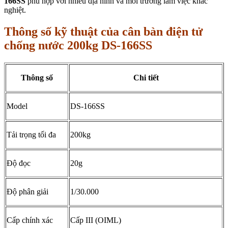
166SS
phù hợp với nhiều địa hình và môi trường làm việc khắc
nghiệt.
Thông số kỹ thuật của cân bàn điện tử
chống nước 200kg DS-166SS
Thông số
Chi tiết
Model
DS-166SS
Tải trọng tối đa
200kg
Độ đọc
20g
Độ phân giải
1/30.000
Cấp chính xác
Cấp III (OIML)