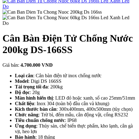
Cân Bàn Điện Tử Chống Nước
200kg DS-166SS
Giá bán:
4.700.000 VNĐ
Loại cân
: Cân bàn điện tử inox chống nước
Model
: Digi DS 166SS
Tải trọng tối đa
: 200kg
Độ đọc
: 20g
Màn hình hiển thị
: LED đỏ hoặc xanh, số cao 25mm/51mm
Chất liệu
: Inox 304 (toàn bộ đầu cân và khung)
Kích thước bàn cân
: 300x400mm, 400x500mm (tùy chọn)
Chức năng
: Trừ bì, đếm mẫu, cân động vật, cổng RS232
Tiêu chuẩn chống nước
: IP68
Ứng dụng
: Thủy sản, chế biến thực phẩm, kho lạnh, cân gà
vịt, heo lợn
Bảo hành
: 18 tháng