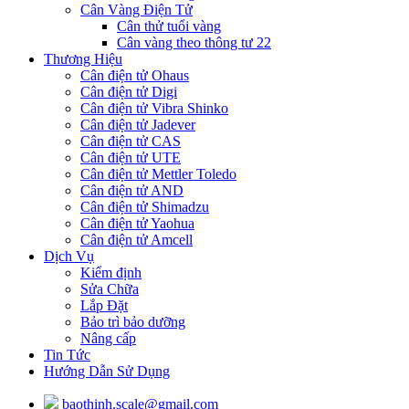
Cân Vàng Điện Tử
Cân thử tuổi vàng
Cân vàng theo thông tư 22
Thương Hiệu
Cân điện tử Ohaus
Cân điện tử Digi
Cân điện tử Vibra Shinko
Cân điện tử Jadever
Cân điện tử CAS
Cân điện tử UTE
Cân điện tử Mettler Toledo
Cân điện tử AND
Cân điện tử Shimadzu
Cân điện tử Yaohua
Cân điện tử Amcell
Dịch Vụ
Kiểm định
Sửa Chữa
Lắp Đặt
Bảo trì bảo dưỡng
Nâng cấp
Tin Tức
Hướng Dẫn Sử Dụng
baothinh.scale@gmail.com