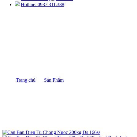
Hotline: 0937.311.388
Cân Bàn Điện Tử Chống Nước 200kg DS-
166SS
Trang chủ
/
Sản Phẩm
/
Cân Bàn Điện Tử Chống Nước
200kg DS-166SS