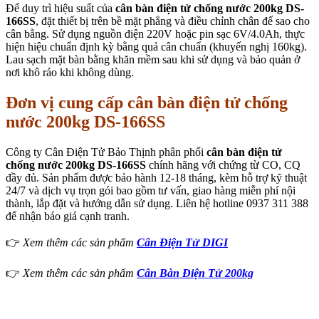
Để duy trì hiệu suất của
cân bàn điện tử chống nước 200kg DS-
166SS
, đặt thiết bị trên bề mặt phẳng và điều chỉnh chân đế sao cho
cân bằng. Sử dụng nguồn điện 220V hoặc pin sạc 6V/4.0Ah, thực
hiện hiệu chuẩn định kỳ bằng quả cân chuẩn (khuyến nghị 160kg).
Lau sạch mặt bàn bằng khăn mềm sau khi sử dụng và bảo quản ở
nơi khô ráo khi không dùng.
Đơn vị cung cấp cân bàn điện tử chống
nước 200kg DS-166SS
Công ty Cân Điện Tử Bảo Thịnh phân phối
cân bàn điện tử
chống nước 200kg DS-166SS
chính hãng với chứng từ CO, CQ
đầy đủ. Sản phẩm được bảo hành 12-18 tháng, kèm hỗ trợ kỹ thuật
24/7 và dịch vụ trọn gói bao gồm tư vấn, giao hàng miễn phí nội
thành, lắp đặt và hướng dẫn sử dụng. Liên hệ hotline 0937 311 388
để nhận báo giá cạnh tranh.
👉
Xem thêm các sản phẩm
Cân Điện Tử DIGI
👉
Xem thêm các sản phẩm
Cân Bàn Điện Tử 200kg