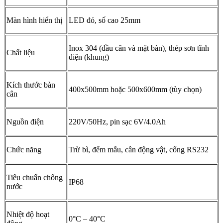
Màn hình hiển thị
LED đỏ, số cao 25mm
Inox 304 (đầu cân và mặt bàn), thép sơn tĩnh
Chất liệu
điện (khung)
Kích thước bàn
400x500mm hoặc 500x600mm (tùy chọn)
cân
Nguồn điện
220V/50Hz, pin sạc 6V/4.0Ah
Chức năng
Trừ bì, đếm mẫu, cân động vật, cổng RS232
Tiêu chuẩn chống
IP68
nước
Nhiệt độ hoạt
0°C – 40°C