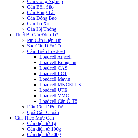
Cân Công Nghiệp
Cân Bồn Silo
Cân Băng Tải
Cân Đóng Bao
Cân Lò Xo
Cân Hệ Thống
Thiết Bị Cân Điện Tử
Pin Cân Điện Tử
Sạc Cân Điện Tử
Cảm Biến Loadcell
Loadcell Amcell
Loadcell Bongshin
Loadcell CAS
Loadcell LCT
Loadcell Mavin
Loadcell MKCELLS
Loadcell UTE
Loadcell VMC
Loadcell Cân Ô Tô
Đầu Cân Điện Tử
Quả Cân Chuẩn
Cân Theo Mức Cân
Cân điện tử 1g
Cân điện tử 100g
Cân điện tử 200g