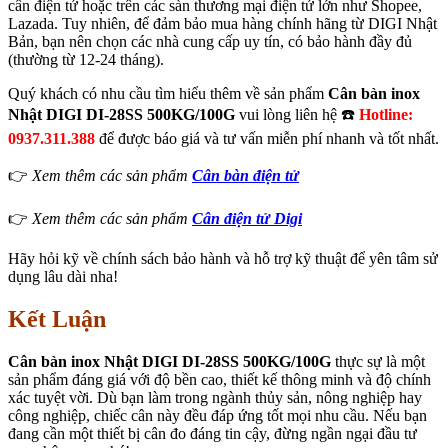
cân điện tử hoặc trên các sàn thương mại điện tử lớn như Shopee,
Lazada. Tuy nhiên, để đảm bảo mua hàng chính hãng từ DIGI Nhật
Bản, bạn nên chọn các nhà cung cấp uy tín, có bảo hành đầy đủ
(thường từ 12-24 tháng).
Quý khách có nhu cầu tìm hiểu thêm về sản phẩm
Cân bàn inox
Nhật DIGI DI-28SS 500KG/100G
vui lòng liên hệ ☎️
Hotline:
0937.311.388
để được báo giá và tư vấn miễn phí nhanh và tốt nhất.
👉
Xem thêm các sản phẩm
Cân bàn điện tử
👉
Xem thêm các sản phẩm
Cân điện tử Digi
Hãy hỏi kỹ về chính sách bảo hành và hỗ trợ kỹ thuật để yên tâm sử
dụng lâu dài nha!
Kết Luận
Cân bàn inox Nhật DIGI DI-28SS 500KG/100G
thực sự là một
sản phẩm đáng giá với độ bền cao, thiết kế thông minh và độ chính
xác tuyệt vời. Dù bạn làm trong ngành thủy sản, nông nghiệp hay
công nghiệp, chiếc cân này đều đáp ứng tốt mọi nhu cầu. Nếu bạn
đang cần một thiết bị cân đo đáng tin cậy, đừng ngần ngại đầu tư