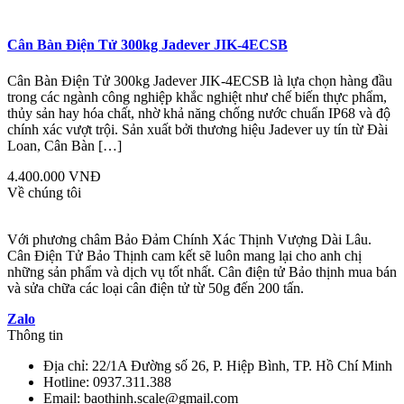
Cân Bàn Điện Tử 300kg Jadever JIK-4ECSB
Cân Bàn Điện Tử 300kg Jadever JIK-4ECSB là lựa chọn hàng đầu
trong các ngành công nghiệp khắc nghiệt như chế biến thực phẩm,
thủy sản hay hóa chất, nhờ khả năng chống nước chuẩn IP68 và độ
chính xác vượt trội. Sản xuất bởi thương hiệu Jadever uy tín từ Đài
Loan, Cân Bàn […]
4.400.000 VNĐ
Về chúng tôi
Với phương châm Bảo Đảm Chính Xác Thịnh Vượng Dài Lâu.
Cân Điện Tử Bảo Thịnh cam kết sẽ luôn mang lại cho anh chị
những sản phẩm và dịch vụ tốt nhất. Cân điện tử Bảo thịnh mua bán
và sửa chữa các loại cân điện tử từ 50g đến 200 tấn.
Zalo
Thông tin
Địa chỉ: 22/1A Đường số 26, P. Hiệp Bình, TP. Hồ Chí Minh
Hotline: 0937.311.388
Email: baothinh.scale@gmail.com