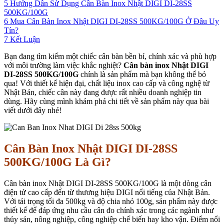
5
Hướng Dẫn Sử Dụng Cân Bàn Inox Nhật DIGI DI-28SS
500KG/100G
6
Mua Cân Bàn Inox Nhật DIGI DI-28SS 500KG/100G Ở Đâu Uy
Tín?
7
Kết Luận
Bạn đang tìm kiếm một chiếc cân bàn bền bỉ, chính xác và phù hợp
với môi trường làm việc khắc nghiệt?
Cân bàn inox Nhật DIGI
DI-28SS 500KG/100G
chính là sản phẩm mà bạn không thể bỏ
qua! Với thiết kế hiện đại, chất liệu inox cao cấp và công nghệ từ
Nhật Bản, chiếc cân này đang được rất nhiều doanh nghiệp tin
dùng. Hãy cùng mình khám phá chi tiết về sản phẩm này qua bài
viết dưới đây nhé!
Cân Bàn Inox Nhật DIGI DI-28SS
500KG/100G Là Gì?
Cân bàn inox Nhật DIGI DI-28SS 500KG/100G là một dòng cân
điện tử cao cấp đến từ thương hiệu DIGI nổi tiếng của Nhật Bản.
Với tải trọng tối đa 500kg và độ chia nhỏ 100g, sản phẩm này được
thiết kế để đáp ứng nhu cầu cân đo chính xác trong các ngành như
thủy sản, nông nghiệp, công nghiệp chế biến hay kho vận. Điểm nổi