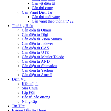
Cân vịt điện tử
Cân thú cưng
Cân Vàng Điện Tử
Cân thử tuổi vàng
Cân vàng theo thông tư 22
Thương Hiệu
Cân điện tử Ohaus
Cân điện tử Digi
Cân điện tử Vibra Shinko
Cân điện tử Jadever
Cân điện tử CAS
Cân điện tử UTE
Cân điện tử Mettler Toledo
Cân điện tử AND
Cân điện tử Shimadzu
Cân điện tử Yaohua
Cân điện tử Amcell
Dịch Vụ
Kiểm định
Sửa Chữa
Lắp Đặt
Bảo trì bảo dưỡng
Nâng cấp
Tin Tức
Hướng Dẫn Sử Dụng