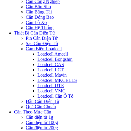
Cân Công Nghiệp
Cân Bồn Silo
Cân Băng Tải
Cân Đóng Bao
Cân Lò Xo
Cân Hệ Thống
Thiết Bị Cân Điện Tử
Pin Cân Điện Tử
Sạc Cân Điện Tử
Cảm Biến Loadcell
Loadcell Amcell
Loadcell Bongshin
Loadcell CAS
Loadcell LCT
Loadcell Mavin
Loadcell MKCELLS
Loadcell UTE
Loadcell VMC
Loadcell Cân Ô Tô
Đầu Cân Điện Tử
Quả Cân Chuẩn
Cân Theo Mức Cân
Cân điện tử 1g
Cân điện tử 100g
Cân điện tử 200g