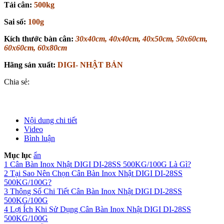
Tải cân:
500kg
Sai số:
100g
Kích thước bàn cân:
30x40cm, 40x40cm, 40x50cm, 50x60cm,
60x60cm, 60x80cm
Hãng sản xuất:
DIGI- NHẬT BẢN
Chia sẻ:
Nội dung chi tiết
Video
Bình luận
Mục lục
ẩn
1
Cân Bàn Inox Nhật DIGI DI-28SS 500KG/100G Là Gì?
2
Tại Sao Nên Chọn Cân Bàn Inox Nhật DIGI DI-28SS
500KG/100G?
3
Thông Số Chi Tiết Cân Bàn Inox Nhật DIGI DI-28SS
500KG/100G
4
Lợi Ích Khi Sử Dụng Cân Bàn Inox Nhật DIGI DI-28SS
500KG/100G