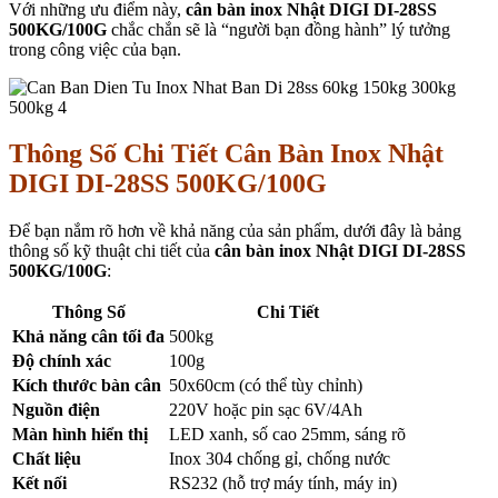
Với những ưu điểm này,
cân bàn inox Nhật DIGI DI-28SS
500KG/100G
chắc chắn sẽ là “người bạn đồng hành” lý tưởng
trong công việc của bạn.
Thông Số Chi Tiết Cân Bàn Inox Nhật
DIGI DI-28SS 500KG/100G
Để bạn nắm rõ hơn về khả năng của sản phẩm, dưới đây là bảng
thông số kỹ thuật chi tiết của
cân bàn inox Nhật DIGI DI-28SS
500KG/100G
:
Thông Số
Chi Tiết
Khả năng cân tối đa
500kg
Độ chính xác
100g
Kích thước bàn cân
50x60cm (có thể tùy chỉnh)
Nguồn điện
220V hoặc pin sạc 6V/4Ah
Màn hình hiển thị
LED xanh, số cao 25mm, sáng rõ
Chất liệu
Inox 304 chống gỉ, chống nước
Kết nối
RS232 (hỗ trợ máy tính, máy in)