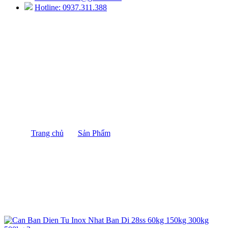
Hotline: 0937.311.388
Cân Bàn Inox Nhật DIGI DI 28SS
500KG/100G
Trang chủ
/
Sản Phẩm
/
Cân Bàn Inox Nhật DIGI DI
28SS 500KG/100G