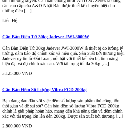
sinh thường xuyên. Cân bàn chống nước AND SC Series là dòng
cân cao cấp của A&D Nhật Bản được thiết kế chuyên biệt cho
những điều […]
Liên Hệ
Cân Bàn Điện Tử 30kg Jadever JWI-3000W
Cân Bàn Điện Tử 30kg Jadever JWI-3000W là thiết bị đo lường lý
tưởng, đảm bảo độ chính xác và hiệu quả. Sản xuất bởi thương hiệu
Jadever uy tín từ Đài Loan, nổi bật với thiết kế bền bỉ, tính năng
hiện đại và độ chính xác cao. Với tải trọng tối đa 30kg […]
3.125.000 VNĐ
Cân Bàn Đếm Số Lượng Vibra FCD 200kg
Bạn đang đau đầu với việc đếm số lượng sản phẩm thủ công, tốn
thời gian và dễ sai sót? Cân bàn đếm số lượng Vibra FCD 200kg
chính là giải pháp hoàn hảo, mang đến khả năng cân và đếm chính
xác với tải trọng lớn lên đến 200kg. Được sản xuất bởi thương […]
2.800.000 VNĐ