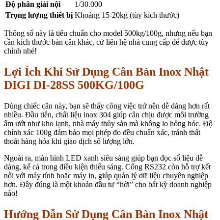
Độ phân giải nội
1/30.000
Trọng lượng thiết bị
Khoảng 15-20kg (tùy kích thước)
Thông số này là tiêu chuẩn cho model 500kg/100g, nhưng nếu bạn
cần kích thước bàn cân khác, cứ liên hệ nhà cung cấp để được tùy
chỉnh nhé!
Lợi Ích Khi Sử Dụng Cân Bàn Inox Nhật
DIGI DI-28SS 500KG/100G
Dùng chiếc cân này, bạn sẽ thấy công việc trở nên dễ dàng hơn rất
nhiều. Đầu tiên, chất liệu inox 304 giúp cân chịu được môi trường
ẩm ướt như kho lạnh, nhà máy thủy sản mà không lo hỏng hóc. Độ
chính xác 100g đảm bảo mọi phép đo đều chuẩn xác, tránh thất
thoát hàng hóa khi giao dịch số lượng lớn.
Ngoài ra, màn hình LED xanh siêu sáng giúp bạn đọc số liệu dễ
dàng, kể cả trong điều kiện thiếu sáng. Cổng RS232 còn hỗ trợ kết
nối với máy tính hoặc máy in, giúp quản lý dữ liệu chuyên nghiệp
hơn. Đây đúng là một khoản đầu tư “hời” cho bất kỳ doanh nghiệp
nào!
Hướng Dẫn Sử Dụng Cân Bàn Inox Nhật