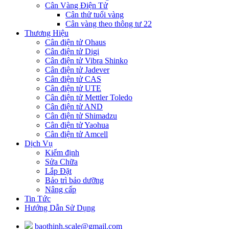
Cân Vàng Điện Tử
Cân thử tuổi vàng
Cân vàng theo thông tư 22
Thương Hiệu
Cân điện tử Ohaus
Cân điện tử Digi
Cân điện tử Vibra Shinko
Cân điện tử Jadever
Cân điện tử CAS
Cân điện tử UTE
Cân điện tử Mettler Toledo
Cân điện tử AND
Cân điện tử Shimadzu
Cân điện tử Yaohua
Cân điện tử Amcell
Dịch Vụ
Kiểm định
Sửa Chữa
Lắp Đặt
Bảo trì bảo dưỡng
Nâng cấp
Tin Tức
Hướng Dẫn Sử Dụng
baothinh.scale@gmail.com