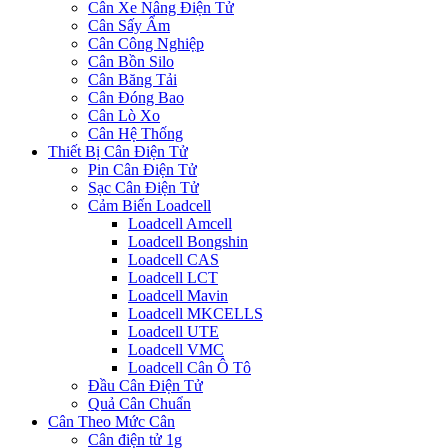
Cân Xe Nâng Điện Tử
Cân Sấy Ẩm
Cân Công Nghiệp
Cân Bồn Silo
Cân Băng Tải
Cân Đóng Bao
Cân Lò Xo
Cân Hệ Thống
Thiết Bị Cân Điện Tử
Pin Cân Điện Tử
Sạc Cân Điện Tử
Cảm Biến Loadcell
Loadcell Amcell
Loadcell Bongshin
Loadcell CAS
Loadcell LCT
Loadcell Mavin
Loadcell MKCELLS
Loadcell UTE
Loadcell VMC
Loadcell Cân Ô Tô
Đầu Cân Điện Tử
Quả Cân Chuẩn
Cân Theo Mức Cân
Cân điện tử 1g