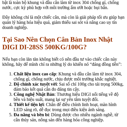
bật là toàn bộ khung và đầu cân làm từ inox 304 chống gỉ, chống
nước, cực kỳ phù hợp với môi trường ẩm ướt hoặc bụi bẩn.
Đây không chỉ là một chiếc cân, mà còn là giải pháp tối ưu giúp bạn
quản lý hàng hóa hiệu quả, giảm thiểu sai sót và nâng cao uy tín
doanh nghiệp.
Tại Sao Nên Chọn Cân Bàn Inox Nhật
DIGI DI-28SS 500KG/100G?
Nếu bạn còn lăn tăn không biết có nên đầu tư vào chiếc cân này
không, hãy để mình chỉ ra những lý do khiến nó “đáng đồng tiền”:
Chất liệu inox cao cấp
: Khung và đầu cân làm từ inox 304,
chống gỉ, chống nước, chịu được môi trường khắc nghiệt.
Độ chính xác tuyệt vời
: Sai số chỉ 100g cho tải trọng 500kg,
đảm bảo kết quả cân đo đáng tin cậy.
Công nghệ Nhật Bản
: Thương hiệu DIGI nổi tiếng về độ
bền và hiệu suất, mang lại sự yên tâm tuyệt đối.
Thiết kế tiện lợi
: Chân đế điều chỉnh linh hoạt, màn hình
LED sáng rõ, dễ đọc trong mọi điều kiện ánh sáng.
Đa năng và bền bỉ
: Dùng được cho nhiều ngành nghề, từ
cân thủy sản, nông sản đến hàng hóa công nghiệp.