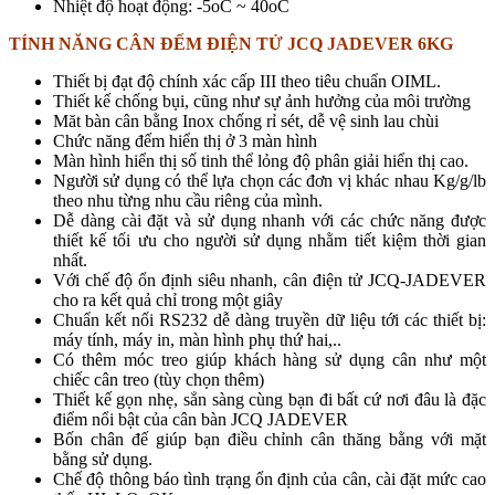
Nhiệt độ hoạt động: -5oC ~ 40oC
TÍNH NĂNG CÂN ĐẾM ĐIỆN TỬ JCQ JADEVER 6KG
Thiết bị đạt độ chính xác cấp III theo tiêu chuẩn OIML.
Thiết kế chống bụi, cũng như sự ảnh hưởng của môi trường
Măt bàn cân bằng Inox chống rỉ sét, dễ vệ sinh lau chùi
Chức năng đếm hiển thị ở 3 màn hình
Màn hình hiển thị số tinh thể lỏng độ phân giải hiển thị cao.
Người sử dụng có thể lựa chọn các đơn vị khác nhau Kg/g/lb
theo nhu từng nhu cầu riêng của mình.
Dễ dàng cài đặt và sử dụng nhanh với các chức năng được
thiết kế tối ưu cho người sử dụng nhằm tiết kiệm thời gian
nhất.
Với chế độ ổn định siêu nhanh, cân điện tử JCQ-JADEVER
cho ra kết quả chỉ trong một giây
Chuẩn kết nối RS232 dễ dàng truyền dữ liệu tới các thiết bị:
máy tính, máy in, màn hình phụ thứ hai,..
Có thêm móc treo giúp khách hàng sử dụng cân như một
chiếc cân treo (tùy chọn thêm)
Thiết kế gọn nhẹ, sẳn sàng cùng bạn đi bất cứ nơi đâu là đặc
điểm nổi bật của cân bàn JCQ JADEVER
Bốn chân đế giúp bạn điều chỉnh cân thăng bằng với mặt
bằng sử dụng.
Chế độ thông báo tình trạng ổn định của cân, cài đặt mức cao