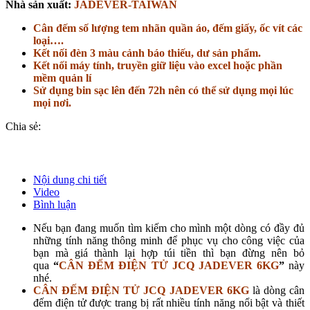
Nhà sản xuất:
JADEVER-TAIWAN
Cân đếm số lượng tem nhãn quần áo, đếm giấy, ốc vít các
loại….
Kết nối đèn 3 màu cảnh báo thiếu, dư sản phẩm.
Kết nối máy tính, truyền giữ liệu vào excel hoặc phần
mềm quản lí
Sử dụng bin sạc lên đến 72h nên có thể sử dụng mọi lúc
mọi nơi.
Chia sẻ:
Nội dung chi tiết
Video
Bình luận
Nếu bạn đang muốn tìm kiếm cho mình một dòng có đầy đủ
những tính năng thông minh để phục vụ cho công việc của
bạn mà giá thành lại hợp túi tiền thì bạn đừng nên bỏ
qua
“
CÂN ĐẾM ĐIỆN TỬ JCQ JADEVER 6KG
”
này
nhé.
CÂN ĐẾM ĐIỆN TỬ JCQ JADEVER 6KG
là dòng cân
đếm điện tử được trang bị rất nhiều tính năng nổi bật và thiết