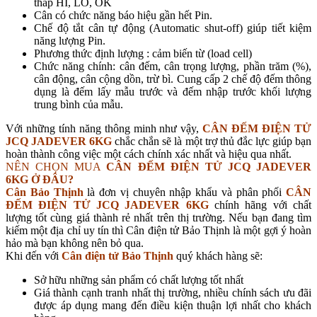
thấp HI, LO, OK
Cân có chức năng báo hiệu gần hết Pin.
Chế độ tắt cân tự động (Automatic shut-off) giúp tiết kiệm
năng lượng Pin.
Phương thức định lượng : cảm biến từ (load cell)
Chức năng chính: cân đếm, cân trọng lượng, phần trăm (%),
cân động, cân cộng dồn, trừ bì. Cung cấp 2 chế độ đếm thông
dụng là đếm lấy mẫu trước và đếm nhập trước khối lượng
trung bình của mẫu.
Với những tính năng thông minh như vậy,
CÂN ĐẾM ĐIỆN TỬ
JCQ JADEVER 6KG
chắc chắn sẽ là một trợ thủ đắc lực giúp bạn
hoàn thành công việc một cách chính xác nhất và hiệu qua nhất.
NÊN CHỌN MUA
CÂN ĐẾM ĐIỆN TỬ JCQ JADEVER
6KG Ở ĐÂU?
Cân Bảo Thịnh
là đơn vị chuyên nhập khẩu và phân phối
CÂN
ĐẾM ĐIỆN TỬ JCQ JADEVER 6KG
chính hãng với chất
lượng tốt cùng giá thành rẻ nhất trên thị trường. Nếu bạn đang tìm
kiếm một địa chỉ uy tín thì Cân điện tử Bảo Thịnh là một gợi ý hoàn
hảo mà bạn không nên bỏ qua.
Khi đến với
Cân điện tử Bảo Thịnh
quý khách hàng sẽ:
Sở hữu những sản phẩm có chất lượng tốt nhất
Giá thành cạnh tranh nhất thị trường, nhiều chính sách ưu đãi
được áp dụng mang đến điều kiện thuận lợi nhất cho khách