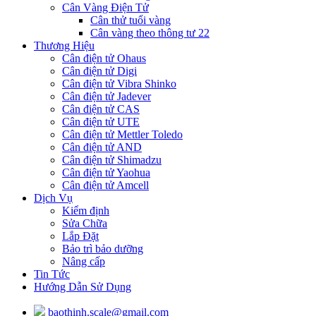
Cân Vàng Điện Tử
Cân thử tuổi vàng
Cân vàng theo thông tư 22
Thương Hiệu
Cân điện tử Ohaus
Cân điện tử Digi
Cân điện tử Vibra Shinko
Cân điện tử Jadever
Cân điện tử CAS
Cân điện tử UTE
Cân điện tử Mettler Toledo
Cân điện tử AND
Cân điện tử Shimadzu
Cân điện tử Yaohua
Cân điện tử Amcell
Dịch Vụ
Kiểm định
Sửa Chữa
Lắp Đặt
Bảo trì bảo dưỡng
Nâng cấp
Tin Tức
Hướng Dẫn Sử Dụng
baothinh.scale@gmail.com