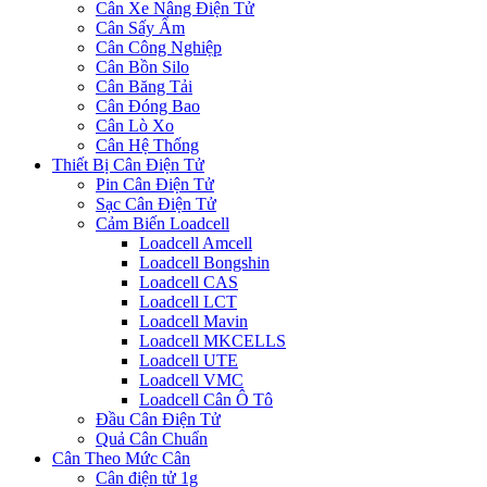
Cân Xe Nâng Điện Tử
Cân Sấy Ẩm
Cân Công Nghiệp
Cân Bồn Silo
Cân Băng Tải
Cân Đóng Bao
Cân Lò Xo
Cân Hệ Thống
Thiết Bị Cân Điện Tử
Pin Cân Điện Tử
Sạc Cân Điện Tử
Cảm Biến Loadcell
Loadcell Amcell
Loadcell Bongshin
Loadcell CAS
Loadcell LCT
Loadcell Mavin
Loadcell MKCELLS
Loadcell UTE
Loadcell VMC
Loadcell Cân Ô Tô
Đầu Cân Điện Tử
Quả Cân Chuẩn
Cân Theo Mức Cân
Cân điện tử 1g