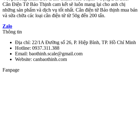
Cân Điện Tử Bảo Thịnh cam kết sẽ luôn mang lại cho anh chị
những sản phẩm và dịch vụ tốt nhất. Cân điện tử Bảo thịnh mua bán
và sửa chữa các loại cân điện tử từ 50g đến 200 tấn.
Zalo
Thông tin
Địa chỉ: 22/1A Đường số 26, P. Hiệp Bình, TP. Hồ Chí Minh
Hotline: 0937.311.388
Email: baothinh.scale@gmail.com
Website: canbaothinh.com
Fanpage