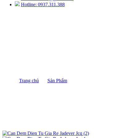
Hotline: 0937.311.388
CÂN ĐẾM ĐIỆN TỬ 6KG CÂN ĐIỆN
TỬ JADEVER JCQ (6KG/0.2G)
Trang chủ
/
Sản Phẩm
/
CÂN ĐẾM ĐIỆN TỬ 6KG
CÂN ĐIỆN TỬ JADEVER JCQ (6KG/0.2G)