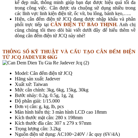
kế đẹp mắt, thông minh giúp bạn đạt được hiệu quả tối đa
trong công việc. Cân được ưa chuộng sử dụng nhiều trong
các lĩnh vực linh kiện điện tử, ốc vít, bu lông, bánh kẹo,…..
Hiện, cân đếm điện tử JCQ đang được nhập khẩu và phân
phối trực tiếp tại
CÂN ĐIỆN TỬ BẢO THỊNH
. Anh chị
cùng chúng tôi theo dõi bài viết dưới đây để hiểu thêm về
dòng cân đếm điện tử JCQ này nhé!
THÔNG SỐ KỸ THUẬT VÀ CẤU TẠO CÂN ĐẾM ĐIỆN
TỬ JCQ JADEVER 6KG
Model: Cân đếm điện tử JCQ
Hãng sản xuất: Jadever
Xuất xứ: Taiwan
Mức cân chính: 3kg, 6kg, 15kg, 30kg
Bước nhảy: 0.2g. 0.5g, 1g, 2g
Độ phân giải: 1/15.000
Đơn vị cân: g, kg, lb, pcs
Màn hình hiển thị: 3 màn hình LCD cao 18mm
Kích thước mặt cân: 280 x 198mm
Kích thước đĩa cân: 307 x 279 x 97mm
Trọng lượng cân: 3.2kg
Nguồn điện sử dụng: AC100~240V / ắc quy (6V/4A)