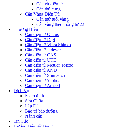
Cân vịt điện tử
Cân thú cưng
Cân Vàng Điện Tử
Cân thử tuổi vàng
Cân vàng theo thông tư 22
Thương Hiệu
Cân điện tử Ohaus
Cân điện tử Digi
Cân điện tử Vibra Shinko
Cân điện tử Jadever
Cân điện tử CAS
Cân điện tử UTE
Cân điện tử Mettler Toledo
Cân điện tử AND
Cân điện tử Shimadzu
Cân điện tử Yaohua
Cân điện tử Amcell
Dịch Vụ
Kiểm định
Sửa Chữa
Lắp Đặt
Bảo trì bảo dưỡng
Nâng cấp
Tin Tức
Hướng Dẫn Sử Dụng