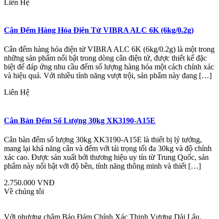
Liên Hệ
Cân Đếm Hàng Hóa Điện Tử VIBRA ALC 6K (6kg/0.2g)
Cân đếm hàng hóa điện tử VIBRA ALC 6K (6kg/0.2g) là một trong
những sản phẩm nổi bật trong dòng cân điện tử, được thiết kế đặc
biệt để đáp ứng nhu cầu đếm số lượng hàng hóa một cách chính xác
và hiệu quả. Với nhiều tính năng vượt trội, sản phẩm này đang […]
Liên Hệ
Cân Bàn Đếm Số Lượng 30kg XK3190-A15E
Cân bàn đếm số lượng 30kg XK3190-A15E là thiết bị lý tưởng,
mang lại khả năng cân và đếm với tải trọng tối đa 30kg và độ chính
xác cao. Được sản xuất bởi thương hiệu uy tín từ Trung Quốc, sản
phẩm này nổi bật với độ bền, tính năng thông minh và thiết […]
2.750.000 VNĐ
Về chúng tôi
Với phương châm Bảo Đảm Chính Xác Thịnh Vượng Dài Lâu.