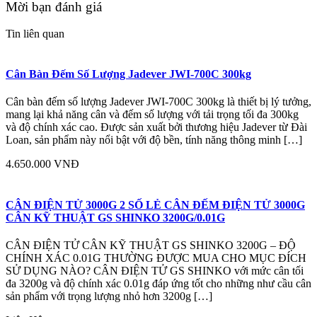
Mời bạn đánh giá
Tin liên quan
Cân Bàn Đếm Số Lượng Jadever JWI-700C 300kg
Cân bàn đếm số lượng Jadever JWI-700C 300kg là thiết bị lý tưởng,
mang lại khả năng cân và đếm số lượng với tải trọng tối đa 300kg
và độ chính xác cao. Được sản xuất bởi thương hiệu Jadever từ Đài
Loan, sản phẩm này nổi bật với độ bền, tính năng thông minh […]
4.650.000 VNĐ
CÂN ĐIỆN TỬ 3000G 2 SỐ LẺ CÂN ĐẾM ĐIỆN TỬ 3000G
CÂN KỸ THUẬT GS SHINKO 3200G/0.01G
CÂN ĐIỆN TỬ CÂN KỸ THUẬT GS SHINKO 3200G – ĐỘ
CHÍNH XÁC 0.01G THƯỜNG ĐƯỢC MUA CHO MỤC ĐÍCH
SỬ DỤNG NÀO? CÂN ĐIỆN TỬ GS SHINKO với mức cân tối
đa 3200g và độ chính xác 0.01g đáp ứng tốt cho những như cầu cân
sản phẩm với trọng lượng nhỏ hơn 3200g […]