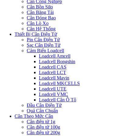
Cân Công Nghiệp
Cân Bồn Silo
Cân Băng Tải
Cân Đóng Bao
Cân Lò Xo
Cân Hệ Thống
Thiết Bị Cân Điện Tử
Pin Cân Điện Tử
Sạc Cân Điện Tử
Cảm Biến Loadcell
Loadcell Amcell
Loadcell Bongshin
Loadcell CAS
Loadcell LCT
Loadcell Mavin
Loadcell MKCELLS
Loadcell UTE
Loadcell VMC
Loadcell Cân Ô Tô
Đầu Cân Điện Tử
Quả Cân Chuẩn
Cân Theo Mức Cân
Cân điện tử 1g
Cân điện tử 100g
Cân điện tử 200g