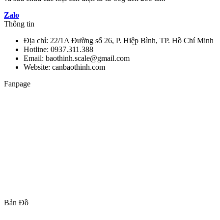
Zalo
Thông tin
Địa chỉ: 22/1A Đường số 26, P. Hiệp Bình, TP. Hồ Chí Minh
Hotline: 0937.311.388
Email: baothinh.scale@gmail.com
Website: canbaothinh.com
Fanpage
Bản Đồ