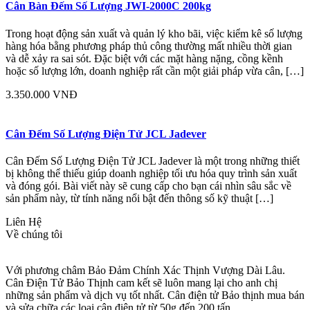
Cân Bàn Đếm Số Lượng JWI-2000C 200kg
Trong hoạt động sản xuất và quản lý kho bãi, việc kiểm kê số lượng
hàng hóa bằng phương pháp thủ công thường mất nhiều thời gian
và dễ xảy ra sai sót. Đặc biệt với các mặt hàng nặng, cồng kềnh
hoặc số lượng lớn, doanh nghiệp rất cần một giải pháp vừa cân, […]
3.350.000 VNĐ
Cân Đếm Số Lượng Điện Tử JCL Jadever
Cân Đếm Số Lượng Điện Tử JCL Jadever là một trong những thiết
bị không thể thiếu giúp doanh nghiệp tối ưu hóa quy trình sản xuất
và đóng gói. Bài viết này sẽ cung cấp cho bạn cái nhìn sâu sắc về
sản phẩm này, từ tính năng nổi bật đến thông số kỹ thuật […]
Liên Hệ
Về chúng tôi
Với phương châm Bảo Đảm Chính Xác Thịnh Vượng Dài Lâu.
Cân Điện Tử Bảo Thịnh cam kết sẽ luôn mang lại cho anh chị
những sản phẩm và dịch vụ tốt nhất. Cân điện tử Bảo thịnh mua bán
và sửa chữa các loại cân điện tử từ 50g đến 200 tấn.