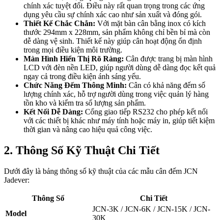
chính xác tuyệt đối. Điều này rất quan trọng trong các ứng
dụng yêu cầu sự chính xác cao như sản xuất và đóng gói.
Thiết Kế Chắc Chắn:
Với mặt bàn cân bằng inox có kích
thước 294mm x 228mm, sản phẩm không chỉ bền bỉ mà còn
dễ dàng vệ sinh. Thiết kế này giúp cân hoạt động ổn định
trong mọi điều kiện môi trường.
Màn Hình Hiển Thị Rõ Ràng:
Cân được trang bị màn hình
LCD với đèn nền LED, giúp người dùng dễ dàng đọc kết quả
ngay cả trong điều kiện ánh sáng yếu.
Chức Năng Đếm Thông Minh:
Cân có khả năng đếm số
lượng chính xác, hỗ trợ người dùng trong việc quản lý hàng
tồn kho và kiểm tra số lượng sản phẩm.
Kết Nối Dễ Dàng:
Cổng giao tiếp RS232 cho phép kết nối
với các thiết bị khác như máy tính hoặc máy in, giúp tiết kiệm
thời gian và nâng cao hiệu quả công việc.
2. Thông Số Kỹ Thuật Chi Tiết
Dưới đây là bảng thông số kỹ thuật của các mẫu cân đếm JCN
Jadever:
Thông Số
Chi Tiết
JCN-3K / JCN-6K / JCN-15K / JCN-
Model
30K