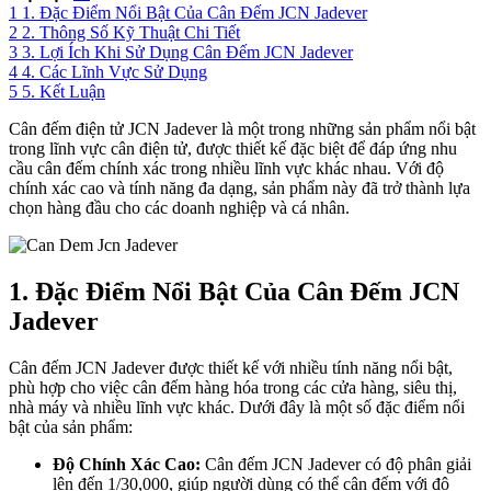
1
1. Đặc Điểm Nổi Bật Của Cân Đếm JCN Jadever
2
2. Thông Số Kỹ Thuật Chi Tiết
3
3. Lợi Ích Khi Sử Dụng Cân Đếm JCN Jadever
4
4. Các Lĩnh Vực Sử Dụng
5
5. Kết Luận
Cân đếm điện tử JCN Jadever là một trong những sản phẩm nổi bật
trong lĩnh vực cân điện tử, được thiết kế đặc biệt để đáp ứng nhu
cầu cân đếm chính xác trong nhiều lĩnh vực khác nhau. Với độ
chính xác cao và tính năng đa dạng, sản phẩm này đã trở thành lựa
chọn hàng đầu cho các doanh nghiệp và cá nhân.
1. Đặc Điểm Nổi Bật Của Cân Đếm JCN
Jadever
Cân đếm JCN Jadever được thiết kế với nhiều tính năng nổi bật,
phù hợp cho việc cân đếm hàng hóa trong các cửa hàng, siêu thị,
nhà máy và nhiều lĩnh vực khác. Dưới đây là một số đặc điểm nổi
bật của sản phẩm:
Độ Chính Xác Cao:
Cân đếm JCN Jadever có độ phân giải
lên đến 1/30,000, giúp người dùng có thể cân đếm với độ