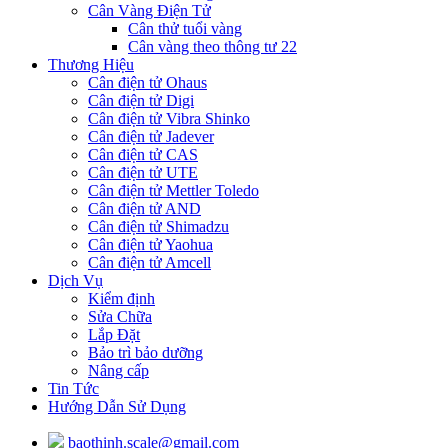
Cân Vàng Điện Tử
Cân thử tuổi vàng
Cân vàng theo thông tư 22
Thương Hiệu
Cân điện tử Ohaus
Cân điện tử Digi
Cân điện tử Vibra Shinko
Cân điện tử Jadever
Cân điện tử CAS
Cân điện tử UTE
Cân điện tử Mettler Toledo
Cân điện tử AND
Cân điện tử Shimadzu
Cân điện tử Yaohua
Cân điện tử Amcell
Dịch Vụ
Kiểm định
Sửa Chữa
Lắp Đặt
Bảo trì bảo dưỡng
Nâng cấp
Tin Tức
Hướng Dẫn Sử Dụng
baothinh.scale@gmail.com