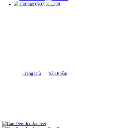
Hotline: 0937.311.388
Cân Đếm JCN Jadever
Trang chủ
/
Sản Phẩm
/
Cân Đếm JCN Jadever