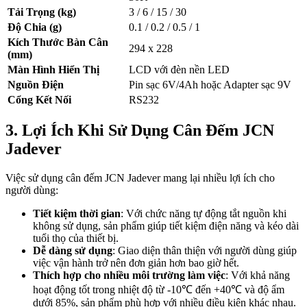
Tải Trọng (kg)
3 / 6 / 15 / 30
Độ Chia (g)
0.1 / 0.2 / 0.5 / 1
Kích Thước Bàn Cân
294 x 228
(mm)
Màn Hình Hiển Thị
LCD với đèn nền LED
Nguồn Điện
Pin sạc 6V/4Ah hoặc Adapter sạc 9V
Cổng Kết Nối
RS232
3. Lợi Ích Khi Sử Dụng Cân Đếm JCN
Jadever
Việc sử dụng cân đếm JCN Jadever mang lại nhiều lợi ích cho
người dùng:
Tiết kiệm thời gian
: Với chức năng tự động tắt nguồn khi
không sử dụng, sản phẩm giúp tiết kiệm điện năng và kéo dài
tuổi thọ của thiết bị.
Dễ dàng sử dụng
: Giao diện thân thiện với người dùng giúp
việc vận hành trở nên đơn giản hơn bao giờ hết.
Thích hợp cho nhiều môi trường làm việc
: Với khả năng
hoạt động tốt trong nhiệt độ từ -10℃ đến +40℃ và độ ẩm
dưới 85%, sản phẩm phù hợp với nhiều điều kiện khác nhau.