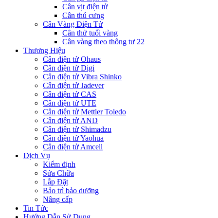
Cân vịt điện tử
Cân thú cưng
Cân Vàng Điện Tử
Cân thử tuổi vàng
Cân vàng theo thông tư 22
Thương Hiệu
Cân điện tử Ohaus
Cân điện tử Digi
Cân điện tử Vibra Shinko
Cân điện tử Jadever
Cân điện tử CAS
Cân điện tử UTE
Cân điện tử Mettler Toledo
Cân điện tử AND
Cân điện tử Shimadzu
Cân điện tử Yaohua
Cân điện tử Amcell
Dịch Vụ
Kiểm định
Sửa Chữa
Lắp Đặt
Bảo trì bảo dưỡng
Nâng cấp
Tin Tức
Hướng Dẫn Sử Dụng