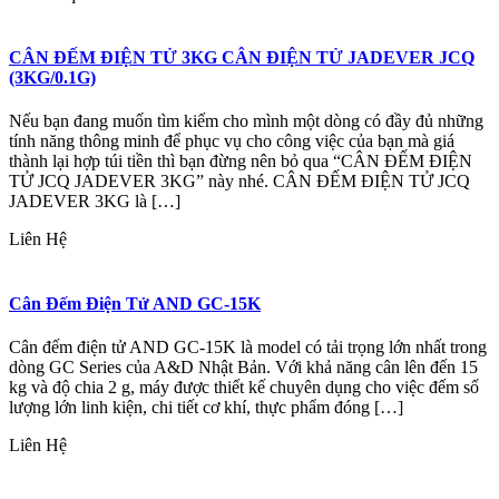
CÂN ĐẾM ĐIỆN TỬ 3KG CÂN ĐIỆN TỬ JADEVER JCQ
(3KG/0.1G)
Nếu bạn đang muốn tìm kiếm cho mình một dòng có đầy đủ những
tính năng thông minh để phục vụ cho công việc của bạn mà giá
thành lại hợp túi tiền thì bạn đừng nên bỏ qua “CÂN ĐẾM ĐIỆN
TỬ JCQ JADEVER 3KG” này nhé. CÂN ĐẾM ĐIỆN TỬ JCQ
JADEVER 3KG là […]
Liên Hệ
Cân Đếm Điện Tử AND GC-15K
Cân đếm điện tử AND GC-15K là model có tải trọng lớn nhất trong
dòng GC Series của A&D Nhật Bản. Với khả năng cân lên đến 15
kg và độ chia 2 g, máy được thiết kế chuyên dụng cho việc đếm số
lượng lớn linh kiện, chi tiết cơ khí, thực phẩm đóng […]
Liên Hệ