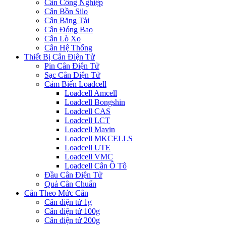
Cân Công Nghiệp
Cân Bồn Silo
Cân Băng Tải
Cân Đóng Bao
Cân Lò Xo
Cân Hệ Thống
Thiết Bị Cân Điện Tử
Pin Cân Điện Tử
Sạc Cân Điện Tử
Cảm Biến Loadcell
Loadcell Amcell
Loadcell Bongshin
Loadcell CAS
Loadcell LCT
Loadcell Mavin
Loadcell MKCELLS
Loadcell UTE
Loadcell VMC
Loadcell Cân Ô Tô
Đầu Cân Điện Tử
Quả Cân Chuẩn
Cân Theo Mức Cân
Cân điện tử 1g
Cân điện tử 100g
Cân điện tử 200g