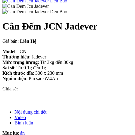
Cân Đếm JCN Jadever
Giá bán:
Liên Hệ
Model
: JCN
Thương hiệu
: Jadever
Mức trọng lượng
: Từ 3kg đến 30kg
Sai số
: Từ 0.1g đến 1g
Kích thước đĩa
: 300 x 230 mm
Nguồn điện
: Pin sạc 6V4Ah
Chia sẻ:
Nội dung chi tiết
Video
Bình luận
Mục lục
ẩn