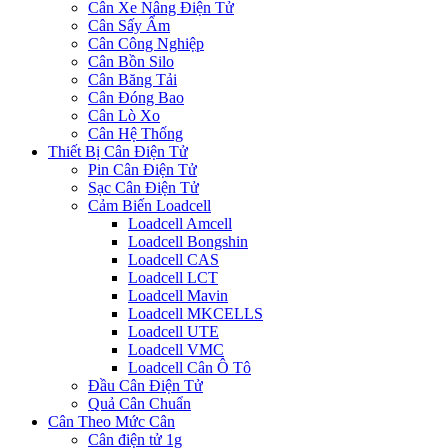
Cân Xe Nâng Điện Tử
Cân Sấy Ẩm
Cân Công Nghiệp
Cân Bồn Silo
Cân Băng Tải
Cân Đóng Bao
Cân Lò Xo
Cân Hệ Thống
Thiết Bị Cân Điện Tử
Pin Cân Điện Tử
Sạc Cân Điện Tử
Cảm Biến Loadcell
Loadcell Amcell
Loadcell Bongshin
Loadcell CAS
Loadcell LCT
Loadcell Mavin
Loadcell MKCELLS
Loadcell UTE
Loadcell VMC
Loadcell Cân Ô Tô
Đầu Cân Điện Tử
Quả Cân Chuẩn
Cân Theo Mức Cân
Cân điện tử 1g