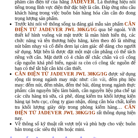
phẩm cân điện tử của hãng
JADEVER
. Là thương hiệu nổi
tiếng trong lĩnh vực điện thử đặc biệt là cân. Đáp ứng nhu cầu
khách hàng trong việc buôn bán hàng hóa cần cân đo đong
trọng lượng sản phẩm.
Trước khi nói về thông sống ta đáng giá mẫu sản phẩm
CÂN
ĐIỆN TỬ JADEVER JWL 30KG/1G
qua bề ngoài. Với
thiết kế hình vuông vát mặt trước là màn hình hiển thị, các
chức năng và tên thương hiệu hãng, kèm theo đó là những
nút bấm nhạy và cổ điển đem lại cảm giác dễ dàng cho người
sử dụng. Mặt bên là được đặt một mặt cân phẳng có thể tách
riêng với cân. Mặt dưới có 4 chân đế chắc chắn và có cổng
cấp nguồn khá phổ biến, ngoài ra còn có công tắc nguồn để
bạn có thể tắt bật cân khi cần thiết.
CÂN ĐIỆN TỬ JADEVER JWL 30KG/1G
được sử dụng
rộng rãi trong ngành may mặc như:
cân vải
, đếm phụ liệu
may: đếm nút, đếm nhãn, đếm thẻ bài, dùng trong ngành thực
phẩm: cân nguyên liệu làm bánh, cân nguyên liệu pha chế tại
các cửa hàng trà sữa, cà phê, dùng kiểm tra khối lượng kiện
hàng tại bưu cục, công ty giao nhận, dùng cân hóa chất, kiểm
tra khối lượng giày dép trong phòng kiểm hàng…
CÂN
ĐIỆN TỬ JADEVER JWL 30KG/1G
rất thông dụng hiện
nay.
Về thông số kỹ thuật rất vượt trội và phù hợp cho việc buôn
bán trong các siêu thị lớn hoặc mini.