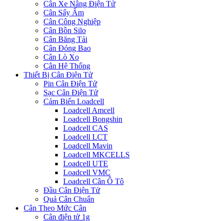
Cân Xe Nâng Điện Tử
Cân Sấy Ẩm
Cân Công Nghiệp
Cân Bồn Silo
Cân Băng Tải
Cân Đóng Bao
Cân Lò Xo
Cân Hệ Thống
Thiết Bị Cân Điện Tử
Pin Cân Điện Tử
Sạc Cân Điện Tử
Cảm Biến Loadcell
Loadcell Amcell
Loadcell Bongshin
Loadcell CAS
Loadcell LCT
Loadcell Mavin
Loadcell MKCELLS
Loadcell UTE
Loadcell VMC
Loadcell Cân Ô Tô
Đầu Cân Điện Tử
Quả Cân Chuẩn
Cân Theo Mức Cân
Cân điện tử 1g