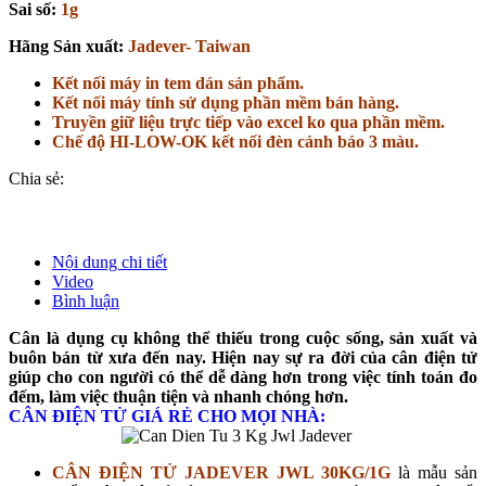
Sai số:
1g
Hãng Sản xuất:
Jadever- Taiwan
Kết nối máy in tem dán sản phẩm.
Kết nối máy tính sử dụng phần mềm bán hàng.
Truyền giữ liệu trực tiếp vào excel ko qua phần mềm.
Chế độ HI-LOW-OK kết nối đèn cảnh báo 3 màu.
Chia sẻ:
Nội dung chi tiết
Video
Bình luận
Cân là dụng cụ không thể thiếu trong cuộc sống, sản xuất và
buôn bán từ xưa đến nay. Hiện nay sự ra đời của cân điện tử
giúp cho con người có thể dễ dàng hơn trong việc tính toán đo
đếm, làm việc thuận tiện và nhanh chóng hơn.
CÂN ĐIỆN TỬ GIÁ RẺ CHO MỌI NHÀ:
CÂN ĐIỆN TỬ JADEVER JWL 30KG/1G
là mẫu sản