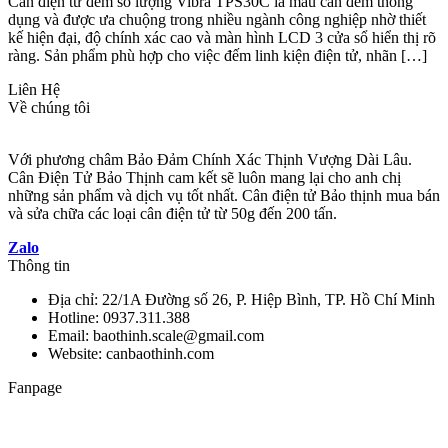
Cân điện tử đếm số lượng Vibra TPS30C là mẫu cân đếm thông
dụng và được ưa chuộng trong nhiều ngành công nghiệp nhờ thiết
kế hiện đại, độ chính xác cao và màn hình LCD 3 cửa sổ hiển thị rõ
ràng. Sản phẩm phù hợp cho việc đếm linh kiện điện tử, nhãn […]
Liên Hệ
Về chúng tôi
Với phương châm Bảo Đảm Chính Xác Thịnh Vượng Dài Lâu.
Cân Điện Tử Bảo Thịnh cam kết sẽ luôn mang lại cho anh chị
những sản phẩm và dịch vụ tốt nhất. Cân điện tử Bảo thịnh mua bán
và sửa chữa các loại cân điện tử từ 50g đến 200 tấn.
Zalo
Thông tin
Địa chỉ: 22/1A Đường số 26, P. Hiệp Bình, TP. Hồ Chí Minh
Hotline: 0937.311.388
Email: baothinh.scale@gmail.com
Website: canbaothinh.com
Fanpage