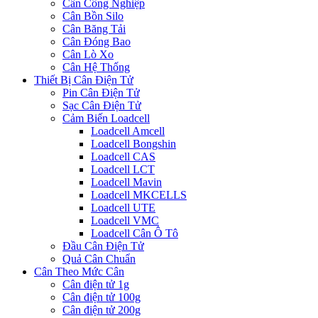
Cân Công Nghiệp
Cân Bồn Silo
Cân Băng Tải
Cân Đóng Bao
Cân Lò Xo
Cân Hệ Thống
Thiết Bị Cân Điện Tử
Pin Cân Điện Tử
Sạc Cân Điện Tử
Cảm Biến Loadcell
Loadcell Amcell
Loadcell Bongshin
Loadcell CAS
Loadcell LCT
Loadcell Mavin
Loadcell MKCELLS
Loadcell UTE
Loadcell VMC
Loadcell Cân Ô Tô
Đầu Cân Điện Tử
Quả Cân Chuẩn
Cân Theo Mức Cân
Cân điện tử 1g
Cân điện tử 100g
Cân điện tử 200g