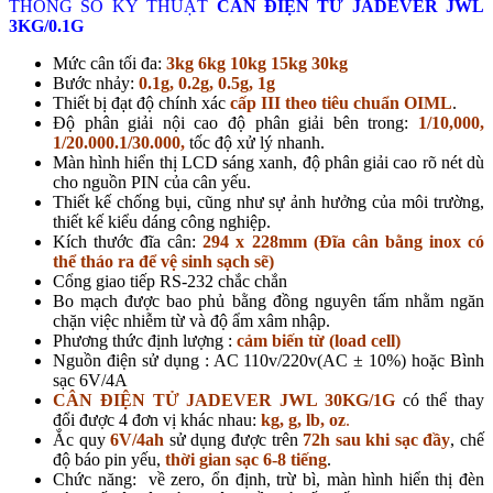
THÔNG SỐ KỸ THUẬT
CÂN ĐIỆN TỬ JADEVER JWL
3KG/0.1G
Mức cân tối đa:
3kg 6kg 10kg 15kg 30kg
Bước nhảy:
0.1g, 0.2g, 0.5g, 1g
Thiết bị đạt độ chính xác
cấp III theo tiêu chuẩn OIML
.
Độ phân giải nội cao độ phân giải bên trong:
1/10,000,
1/20.000.1/30.000,
tốc độ xử lý nhanh.
Màn hình hiển thị LCD sáng xanh, độ phân giải cao rõ nét dù
cho nguồn PIN của cân yếu.
Thiết kế chống bụi, cũng như sự ảnh hưởng của môi trường,
thiết kế kiểu dáng công nghiệp.
Kích thước đĩa cân:
294 x 228mm (Đĩa cân bằng inox có
thể tháo ra để vệ sinh sạch sẽ)
Cổng giao tiếp RS-232 chắc chắn
Bo mạch được bao phủ bằng đồng nguyên tấm nhằm ngăn
chặn việc nhiễm từ và độ ẩm xâm nhập.
Phương thức định lượng :
cảm biến từ (load cell)
Nguồn điện sử dụng : AC 110v/220v(AC ± 10%) hoặc Bình
sạc 6V/4A
CÂN ĐIỆN TỬ JADEVER JWL 30KG/1G
có thể thay
đổi được 4 đơn vị khác nhau:
kg, g, lb, oz
.
Ắc quy
6V/4ah
sử dụng được trên
72h sau khi sạc đầy
, chế
độ báo pin yếu,
thời gian sạc 6-8 tiếng
.
Chức năng: về zero, ổn định, trừ bì, màn hình hiển thị đèn