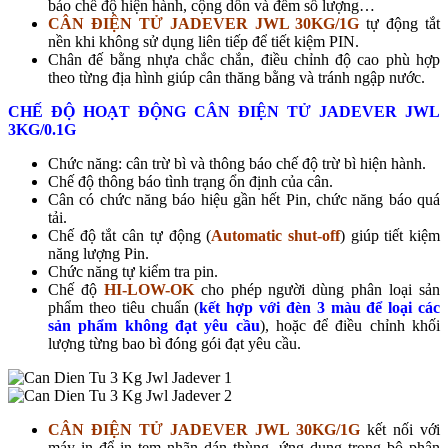
báo chế độ hiện hành, cộng dồn và đếm số lượng…
CÂN ĐIỆN TỬ JADEVER JWL 30KG/1G
tự động tắt
nền khi không sử dụng liên tiếp để tiết kiệm PIN.
Chân đế bằng nhựa chắc chắn, điều chỉnh độ cao phù hợp
theo từng địa hình giúp cân thăng bằng và tránh ngập nước.
CHẾ ĐỘ HOẠT ĐỘNG CÂN ĐIỆN TỬ JADEVER JWL
3KG/0.1G
Chức năng: cân trừ bì và thông báo chế độ trừ bì hiện hành.
Chế độ thông báo tình trạng ổn định của cân.
Cân có chức năng báo hiệu gần hết Pin, chức năng báo quá
tải.
Chế độ tắt cân tự động (
Automatic shut-off
) giúp tiết kiệm
năng lượng Pin.
Chức năng tự kiểm tra pin.
Chế độ
HI-LOW-OK
cho phép người dùng phân loại sản
phẩm theo tiêu chuẩn (
kết hợp với đèn 3 màu để loại các
sản phẩm không đạt yêu cầu
), hoặc để điều chỉnh khối
lượng từng bao bì đóng gói đạt yêu cầu.
CÂN ĐIỆN TỬ JADEVER JWL 30KG/1G
kết nối với
máy in để in tem nhãn dán thùng, ứng dụng trong bộ phận