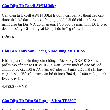
Cân Điện Tử Excell AWH4 30kg
Cân điện tử Excell AWH4 30kg là dòng cân bàn kỹ thuật cao cấp,
được thiết kế dành cho các ứng dụng đòi hỏi độ chính xác và khả
năng chịu tải lớn. Với độ phân giải 1/30.000 và màn hình LCD 6 số
đèn nền sáng, cân mang lại kết quả đo lường rõ […]
Liên Hệ
Cân Bàn Thủy Sản Chống Nước 30kg XK3101SS
Khám phá cân bàn thủy sản chống nước 30kg XK3101SS – sản
phẩm cao cấp từ JADEVER (Taiwan), được thiết kế đặc biệt để
chinh phục các môi trường ẩm ướt như nhà máy thủy hải sản hay
chợ hải sản. Với cấu trúc toàn bộ từ inox 304 đạt chuẩn chống nước
IP68, đây […]
4.450.000 VNĐ
Cân Điện Tử Đếm Số Lượng Vibra TPS30C