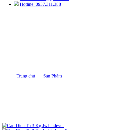
Hotline: 0937.311.388
CÂN ĐIỆN TỬ 30KG, CÂN ĐIỆN TỬ
JADEVER JWL 30KG/1G
Trang chủ
/
Sản Phẩm
/
CÂN ĐIỆN TỬ 30KG, CÂN
ĐIỆN TỬ JADEVER JWL 30KG/1G