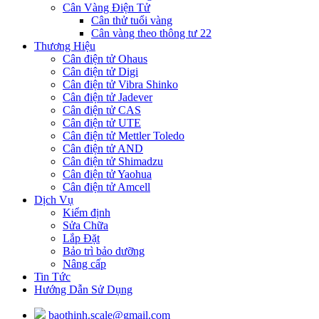
Cân Vàng Điện Tử
Cân thử tuổi vàng
Cân vàng theo thông tư 22
Thương Hiệu
Cân điện tử Ohaus
Cân điện tử Digi
Cân điện tử Vibra Shinko
Cân điện tử Jadever
Cân điện tử CAS
Cân điện tử UTE
Cân điện tử Mettler Toledo
Cân điện tử AND
Cân điện tử Shimadzu
Cân điện tử Yaohua
Cân điện tử Amcell
Dịch Vụ
Kiểm định
Sửa Chữa
Lắp Đặt
Bảo trì bảo dưỡng
Nâng cấp
Tin Tức
Hướng Dẫn Sử Dụng
baothinh.scale@gmail.com