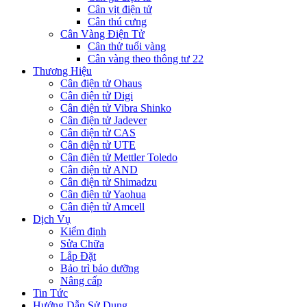
Cân vịt điện tử
Cân thú cưng
Cân Vàng Điện Tử
Cân thử tuổi vàng
Cân vàng theo thông tư 22
Thương Hiệu
Cân điện tử Ohaus
Cân điện tử Digi
Cân điện tử Vibra Shinko
Cân điện tử Jadever
Cân điện tử CAS
Cân điện tử UTE
Cân điện tử Mettler Toledo
Cân điện tử AND
Cân điện tử Shimadzu
Cân điện tử Yaohua
Cân điện tử Amcell
Dịch Vụ
Kiểm định
Sửa Chữa
Lắp Đặt
Bảo trì bảo dưỡng
Nâng cấp
Tin Tức
Hướng Dẫn Sử Dụng