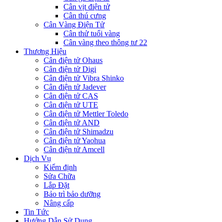
Cân vịt điện tử
Cân thú cưng
Cân Vàng Điện Tử
Cân thử tuổi vàng
Cân vàng theo thông tư 22
Thương Hiệu
Cân điện tử Ohaus
Cân điện tử Digi
Cân điện tử Vibra Shinko
Cân điện tử Jadever
Cân điện tử CAS
Cân điện tử UTE
Cân điện tử Mettler Toledo
Cân điện tử AND
Cân điện tử Shimadzu
Cân điện tử Yaohua
Cân điện tử Amcell
Dịch Vụ
Kiểm định
Sửa Chữa
Lắp Đặt
Bảo trì bảo dưỡng
Nâng cấp
Tin Tức
Hướng Dẫn Sử Dụng