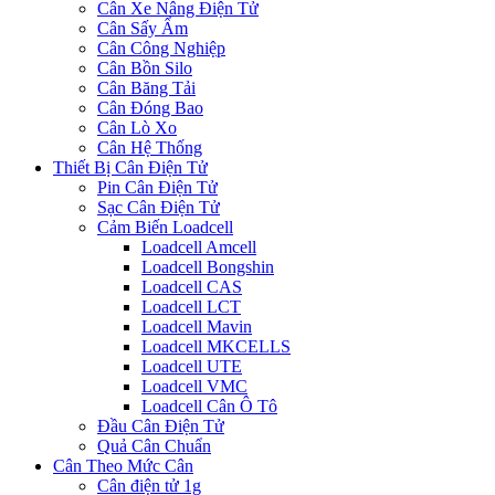
Cân Xe Nâng Điện Tử
Cân Sấy Ẩm
Cân Công Nghiệp
Cân Bồn Silo
Cân Băng Tải
Cân Đóng Bao
Cân Lò Xo
Cân Hệ Thống
Thiết Bị Cân Điện Tử
Pin Cân Điện Tử
Sạc Cân Điện Tử
Cảm Biến Loadcell
Loadcell Amcell
Loadcell Bongshin
Loadcell CAS
Loadcell LCT
Loadcell Mavin
Loadcell MKCELLS
Loadcell UTE
Loadcell VMC
Loadcell Cân Ô Tô
Đầu Cân Điện Tử
Quả Cân Chuẩn
Cân Theo Mức Cân
Cân điện tử 1g