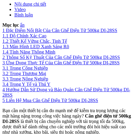
Nội dung chi tiết
Video
Bình luận
Mục lục
ẩn
1
Đặc Điểm Nổi Bật Của Cân Ghế Điện Tử 500kg DI-28SS
1.1
Độ Chính Xác Cao
1.2
Thiết Kế Vững Chắc, Tinh Tế
1.3
Màn Hình LED Xanh Sáng Rõ
1.4
Tính Năng Thông Minh
2
Thông Số Kỹ Thuật Của Cân Ghế Điện Tử 500kg DI-28SS
3
Ứng Dụng Thực Tế Của Cân Ghế Điện Tử 500kg DI-28SS
3.1
Trong Công Nghiệp
3.2
Trong Thương Mại
3.3
Trong Nông Nghiệp
3.4
Trong Y Tế và Thú Y
4
Hướng Dẫn Sử Dụng và Bảo Quản Cân Ghế Điện Tử 500kg DI-
28SS
5
Liên Hệ Mua Cân Ghế Điện Tử 500kg DI-28SS
Bạn cần một thiết bị cân đo mạnh mẽ để kiễm tra trọng lượng các
mặt hàng nặng trong công việc hàng ngày?
Cân ghế điện tử 500kg
DI-28SS
là thiết bị cân chuyên nghiệp với tải trọng tối đa 500kg,
được thiết kế dành riêng cho các môi trường đòi hỏi hiệu suất cao
như nhà xưởng, kho bãi, siêu thị hoặc nông nghiệp.