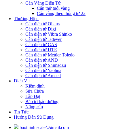
Cân Vàng Điện Tử
Cân thử tuổi vàng
Cân vàng theo thông tư 22
Thương Hiệu
Cân điện tử Ohaus
Cân điện tử Digi
Cân điện tử Vibra Shinko
Cân điện tử Jadever
Cân điện tử CAS
Cân điện tử UTE
Cân điện tử Mettler Toledo
Cân điện tử AND
Cân điện tử Shimadzu
Cân điện tử Yaohua
Cân điện tử Amcell
Dịch Vụ
Kiểm định
Sửa Chữa
Lắp Đặt
Bảo trì bảo dưỡng
Nâng cấp
Tin Tức
Hướng Dẫn Sử Dụng
baothinh.scale@gmail.com