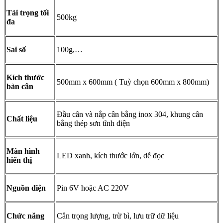
Tải trọng tối
500kg
đa
Sai số
100g,…
Kích thước
500mm x 600mm ( Tuỳ chọn 600mm x 800mm)
bàn cân
Đầu cân và nắp cân bằng inox 304, khung cân
Chất liệu
bằng thép sơn tĩnh điện
Màn hình
LED xanh, kích thước lớn, dễ đọc
hiển thị
Nguồn điện
Pin 6V hoặc AC 220V
Chức năng
Cân trọng lượng, trừ bì, lưu trữ dữ liệu