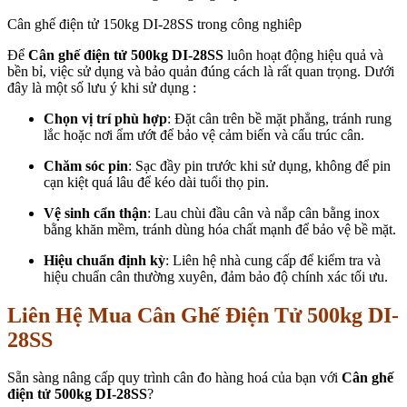
Cân ghế điện tử 150kg DI-28SS trong công nghiêp
Để
Cân ghế điện tử 500kg DI-28SS
luôn hoạt động hiệu quả và
bền bỉ, việc sử dụng và bảo quản đúng cách là rất quan trọng. Dưới
đây là một số lưu ý khi sử dụng :
Chọn vị trí phù hợp
: Đặt cân trên bề mặt phẳng, tránh rung
lắc hoặc nơi ẩm ướt để bảo vệ cảm biến và cấu trúc cân.
Chăm sóc pin
: Sạc đầy pin trước khi sử dụng, không để pin
cạn kiệt quá lâu để kéo dài tuổi thọ pin.
Vệ sinh cẩn thận
: Lau chùi đầu cân và nắp cân bằng inox
bằng khăn mềm, tránh dùng hóa chất mạnh để bảo vệ bề mặt.
Hiệu chuẩn định kỳ
: Liên hệ nhà cung cấp để kiểm tra và
hiệu chuẩn cân thường xuyên, đảm bảo độ chính xác tối ưu.
Liên Hệ Mua Cân Ghế Điện Tử 500kg DI-
28SS
Sẵn sàng nâng cấp quy trình cân đo hàng hoá của bạn với
Cân ghế
điện tử 500kg DI-28SS
?