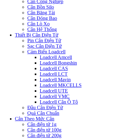
Cân Công Nghiệp
Cân Bồn Silo
Cân Băng Tải
Cân Đóng Bao
Cân Lò Xo
Cân Hệ Thống
Thiết Bị Cân Điện Tử
Pin Cân Điện Tử
Sạc Cân Điện Tử
Cảm Biến Loadcell
Loadcell Amcell
Loadcell Bongshin
Loadcell CAS
Loadcell LCT
Loadcell Mavin
Loadcell MKCELLS
Loadcell UTE
Loadcell VMC
Loadcell Cân Ô Tô
Đầu Cân Điện Tử
Quả Cân Chuẩn
Cân Theo Mức Cân
Cân điện tử 1g
Cân điện tử 100g
Cân điện tử 200g