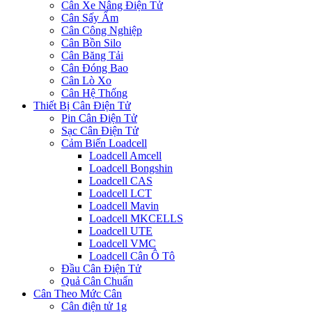
Cân Xe Nâng Điện Tử
Cân Sấy Ẩm
Cân Công Nghiệp
Cân Bồn Silo
Cân Băng Tải
Cân Đóng Bao
Cân Lò Xo
Cân Hệ Thống
Thiết Bị Cân Điện Tử
Pin Cân Điện Tử
Sạc Cân Điện Tử
Cảm Biến Loadcell
Loadcell Amcell
Loadcell Bongshin
Loadcell CAS
Loadcell LCT
Loadcell Mavin
Loadcell MKCELLS
Loadcell UTE
Loadcell VMC
Loadcell Cân Ô Tô
Đầu Cân Điện Tử
Quả Cân Chuẩn
Cân Theo Mức Cân
Cân điện tử 1g