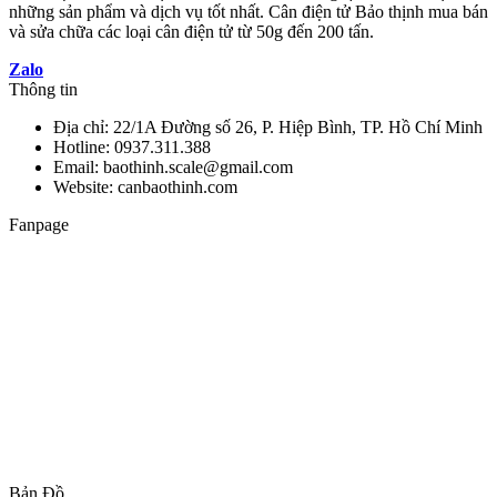
những sản phẩm và dịch vụ tốt nhất. Cân điện tử Bảo thịnh mua bán
và sửa chữa các loại cân điện tử từ 50g đến 200 tấn.
Zalo
Thông tin
Địa chỉ: 22/1A Đường số 26, P. Hiệp Bình, TP. Hồ Chí Minh
Hotline: 0937.311.388
Email: baothinh.scale@gmail.com
Website: canbaothinh.com
Fanpage
Bản Đồ