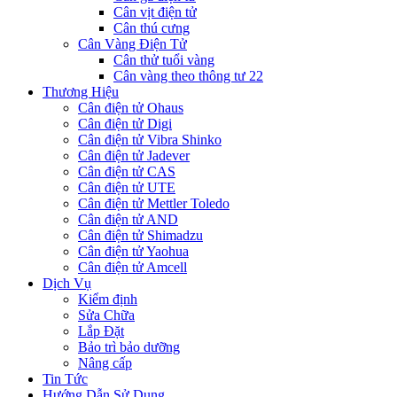
Cân vịt điện tử
Cân thú cưng
Cân Vàng Điện Tử
Cân thử tuổi vàng
Cân vàng theo thông tư 22
Thương Hiệu
Cân điện tử Ohaus
Cân điện tử Digi
Cân điện tử Vibra Shinko
Cân điện tử Jadever
Cân điện tử CAS
Cân điện tử UTE
Cân điện tử Mettler Toledo
Cân điện tử AND
Cân điện tử Shimadzu
Cân điện tử Yaohua
Cân điện tử Amcell
Dịch Vụ
Kiểm định
Sửa Chữa
Lắp Đặt
Bảo trì bảo dưỡng
Nâng cấp
Tin Tức
Hướng Dẫn Sử Dụng