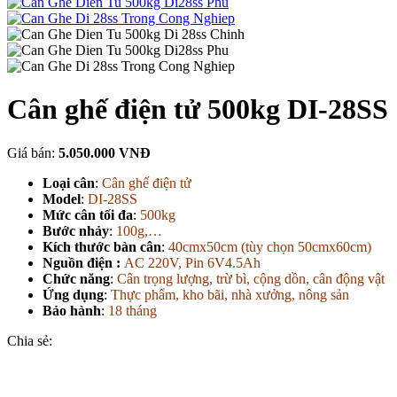
Cân ghế điện tử 500kg DI-28SS
Giá bán:
5.050.000 VNĐ
Loại cân
:
Cân ghế điện tử
Model
:
DI-28SS
Mức cân tối đa
:
500kg
Bước nhảy
:
100g,…
Kích thước bàn cân
:
40cmx50cm (tùy chọn 50cmx60cm)
Nguồn điện :
AC 220V, Pin 6V4.5Ah
Chức năng
:
Cân trọng lượng, trừ bì, cộng dồn, cân động vật
Ứng dụng
:
Thực phẩm, kho bãi, nhà xưởng, nông sản
Bảo hành
:
18 tháng
Chia sẻ: