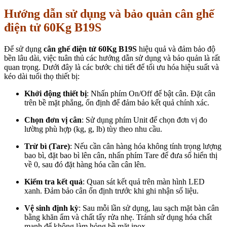
Hướng dẫn sử dụng và bảo quản
cân ghế
điện tử 60Kg B19S
Để sử dụng
cân ghế điện tử 60Kg B19S
hiệu quả và đảm bảo độ
bền lâu dài, việc tuân thủ các hướng dẫn sử dụng và bảo quản là rất
quan trọng. Dưới đây là các bước chi tiết để tối ưu hóa hiệu suất và
kéo dài tuổi thọ thiết bị:
Khởi động thiết bị
: Nhấn phím On/Off để bật cân. Đặt cân
trên bề mặt phẳng, ổn định để đảm bảo kết quả chính xác.
Chọn đơn vị cân
: Sử dụng phím Unit để chọn đơn vị đo
lường phù hợp (kg, g, lb) tùy theo nhu cầu.
Trừ bì (Tare)
: Nếu cần cân hàng hóa không tính trọng lượng
bao bì, đặt bao bì lên cân, nhấn phím Tare để đưa số hiển thị
về 0, sau đó đặt hàng hóa cần cân lên.
Kiểm tra kết quả
: Quan sát kết quả trên màn hình LED
xanh. Đảm bảo cân ổn định trước khi ghi nhận số liệu.
Vệ sinh định kỳ
: Sau mỗi lần sử dụng, lau sạch mặt bàn cân
bằng khăn ẩm và chất tẩy rửa nhẹ. Tránh sử dụng hóa chất
mạnh để không làm hỏng bề mặt inox.