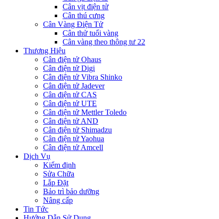
Cân vịt điện tử
Cân thú cưng
Cân Vàng Điện Tử
Cân thử tuổi vàng
Cân vàng theo thông tư 22
Thương Hiệu
Cân điện tử Ohaus
Cân điện tử Digi
Cân điện tử Vibra Shinko
Cân điện tử Jadever
Cân điện tử CAS
Cân điện tử UTE
Cân điện tử Mettler Toledo
Cân điện tử AND
Cân điện tử Shimadzu
Cân điện tử Yaohua
Cân điện tử Amcell
Dịch Vụ
Kiểm định
Sửa Chữa
Lắp Đặt
Bảo trì bảo dưỡng
Nâng cấp
Tin Tức
Hướng Dẫn Sử Dụng