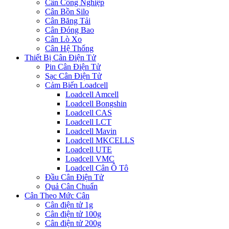
Cân Công Nghiệp
Cân Bồn Silo
Cân Băng Tải
Cân Đóng Bao
Cân Lò Xo
Cân Hệ Thống
Thiết Bị Cân Điện Tử
Pin Cân Điện Tử
Sạc Cân Điện Tử
Cảm Biến Loadcell
Loadcell Amcell
Loadcell Bongshin
Loadcell CAS
Loadcell LCT
Loadcell Mavin
Loadcell MKCELLS
Loadcell UTE
Loadcell VMC
Loadcell Cân Ô Tô
Đầu Cân Điện Tử
Quả Cân Chuẩn
Cân Theo Mức Cân
Cân điện tử 1g
Cân điện tử 100g
Cân điện tử 200g