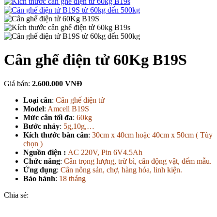
Cân ghế điện tử 60Kg B19S
Giá bán:
2.600.000 VNĐ
Loại cân
:
Cân ghế điện tử
Model
:
Amcell B19S
Mức cân tối đa
:
60kg
Bước nhảy
:
5g,10g,…
Kích thước bàn cân
:
30cm x 40cm hoặc 40cm x 50cm ( Tùy
chọn )
Nguồn điện :
AC 220V, Pin 6V4.5Ah
Chức năng
:
Cân trọng lượng, trừ bì, cân động vật, đếm mẫu.
Ứng dụng
:
Cân nông sản, chợ, hàng hóa, linh kiện.
Bảo hành
:
18 tháng
Chia sẻ: