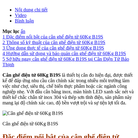
Nội dung chi tiết
Video
Bình luận
Mục lục
ẩn
1
Đặc điểm nổi bật của cân ghế điện tử 60Kg B19S
2
Thông số kỹ thuật của cân ghế điện tử 60Kg B19S
3
Ứng dụng thực tế của cân ghế điện tử 60Kg B19S
4
Hướng dẫn sử dụng và bảo quản cân ghế điện tử 60Kg B19S
5
Sở hữu ngay cân ghế điện tử 60Kg B19S tại Cân Điện Tử Bảo
Thịnh
Cân ghế điện tử 60Kg B19S
là thiết bị cân đo hiện đại, được thiết
kế để đáp ứng nhu cầu cân chính xác trong nhiều môi trường làm
việc như chợ, siêu thị, chế biến thực phẩm hoặc các ngành công
nghiệp nhẹ. Với đầu cân bằng inox, màn hình LED xanh sắc nét và
thiết kế chắc chắn từ inox 304 và thép sơn tĩnh điện, sản phẩm này
mang lại độ chính xác cao, độ bền vượt trội và sự tiện lợi tối đa.
Cân ghế điện tử 60Kg B19S
Đặc điểm nổi bật của
cân ghế điện tử