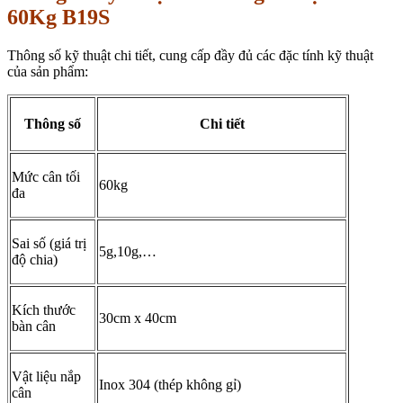
60Kg B19S
Thông số kỹ thuật chi tiết, cung cấp đầy đủ các đặc tính kỹ thuật
của sản phẩm:
Thông số
Chi tiết
Mức cân tối
60kg
đa
Sai số (giá trị
5g,10g,…
độ chia)
Kích thước
30cm x 40cm
bàn cân
Vật liệu nắp
Inox 304 (thép không gỉ)
cân