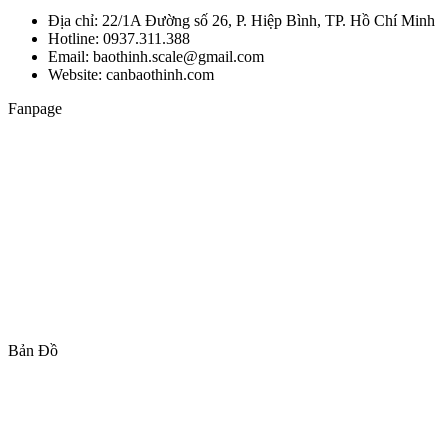
Địa chỉ: 22/1A Đường số 26, P. Hiệp Bình, TP. Hồ Chí Minh
Hotline: 0937.311.388
Email: baothinh.scale@gmail.com
Website: canbaothinh.com
Fanpage
Bản Đồ