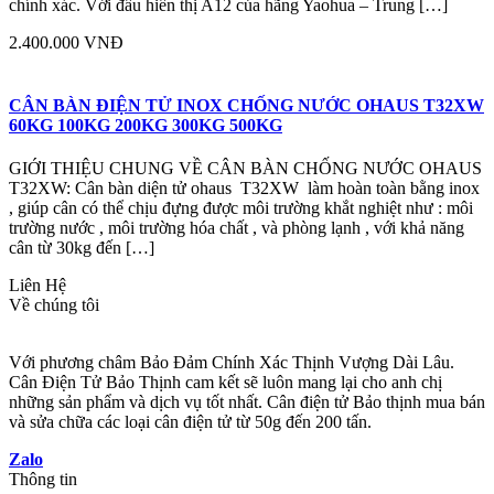
chính xác. Với đầu hiển thị A12 của hãng Yaohua – Trung […]
2.400.000 VNĐ
CÂN BÀN ĐIỆN TỬ INOX CHỐNG NƯỚC OHAUS T32XW
60KG 100KG 200KG 300KG 500KG
GIỚI THIỆU CHUNG VỀ CÂN BÀN CHỐNG NƯỚC OHAUS
T32XW: Cân bàn diện tử ohaus T32XW làm hoàn toàn bằng inox
, giúp cân có thể chịu đựng được môi trường khắt nghiệt như : môi
trường nước , môi trường hóa chất , và phòng lạnh , với khả năng
cân từ 30kg đến […]
Liên Hệ
Về chúng tôi
Với phương châm Bảo Đảm Chính Xác Thịnh Vượng Dài Lâu.
Cân Điện Tử Bảo Thịnh cam kết sẽ luôn mang lại cho anh chị
những sản phẩm và dịch vụ tốt nhất. Cân điện tử Bảo thịnh mua bán
và sửa chữa các loại cân điện tử từ 50g đến 200 tấn.
Zalo
Thông tin