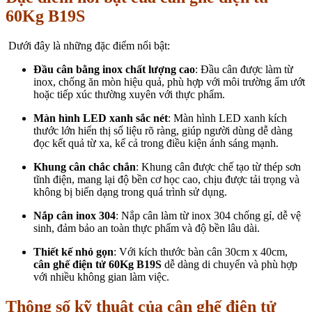
60Kg B19S
Dưới đây là những đặc điểm nổi bật:
Đầu cân bằng inox chất lượng cao
: Đầu cân được làm từ
inox, chống ăn mòn hiệu quả, phù hợp với môi trường ẩm ướt
hoặc tiếp xúc thường xuyên với thực phẩm.
Màn hình LED xanh sắc nét
: Màn hình LED xanh kích
thước lớn hiển thị số liệu rõ ràng, giúp người dùng dễ dàng
đọc kết quả từ xa, kể cả trong điều kiện ánh sáng mạnh.
Khung cân chắc chắn
: Khung cân được chế tạo từ thép sơn
tĩnh điện, mang lại độ bền cơ học cao, chịu được tải trọng và
không bị biến dạng trong quá trình sử dụng.
Nắp cân inox 304
: Nắp cân làm từ inox 304 chống gỉ, dễ vệ
sinh, đảm bảo an toàn thực phẩm và độ bền lâu dài.
Thiết kế nhỏ gọn
: Với kích thước bàn cân 30cm x 40cm,
cân ghế điện tử 60Kg B19S
dễ dàng di chuyển và phù hợp
với nhiều không gian làm việc.
Thông số kỹ thuật của
cân ghế điện tử