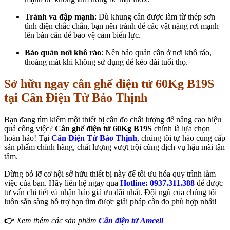
Tránh va đập mạnh
: Dù khung cân được làm từ thép sơn
tĩnh điện chắc chắn, bạn nên tránh để các vật nặng rơi mạnh
lên bàn cân để bảo vệ cảm biến lực.
Bảo quản nơi khô ráo
: Nên bảo quản cân ở nơi khô ráo,
thoáng mát khi không sử dụng để kéo dài tuổi thọ.
Sở hữu ngay
cân ghế điện tử 60Kg B19S
tại Cân Điện Tử Bảo Thịnh
Bạn đang tìm kiếm một thiết bị cân đo chất lượng để nâng cao hiệu
quả công việc?
Cân ghế điện tử 60Kg B19S
chính là lựa chọn
hoàn hảo! Tại
Cân Điện Tử Bảo Thịnh
, chúng tôi tự hào cung cấp
sản phẩm chính hãng, chất lượng vượt trội cùng dịch vụ hậu mãi tận
tâm.
Đừng bỏ lỡ cơ hội sở hữu thiết bị này để tối ưu hóa quy trình làm
việc của bạn. Hãy liên hệ ngay qua
Hotline: 0937.311.388
để được
tư vấn chi tiết và nhận báo giá ưu đãi nhất. Đội ngũ của chúng tôi
luôn sẵn sàng hỗ trợ bạn tìm được giải pháp cân đo phù hợp nhất!
👉
Xem thêm các sản phẩm
Cân điện tử Amcell