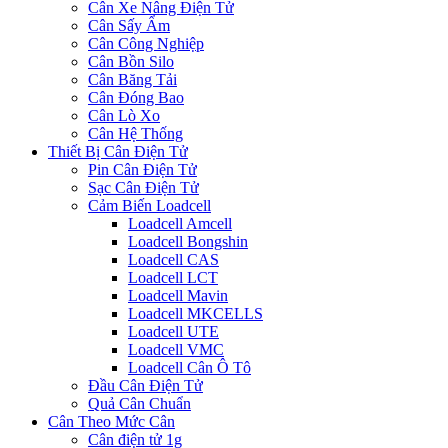
Cân Xe Nâng Điện Tử
Cân Sấy Ẩm
Cân Công Nghiệp
Cân Bồn Silo
Cân Băng Tải
Cân Đóng Bao
Cân Lò Xo
Cân Hệ Thống
Thiết Bị Cân Điện Tử
Pin Cân Điện Tử
Sạc Cân Điện Tử
Cảm Biến Loadcell
Loadcell Amcell
Loadcell Bongshin
Loadcell CAS
Loadcell LCT
Loadcell Mavin
Loadcell MKCELLS
Loadcell UTE
Loadcell VMC
Loadcell Cân Ô Tô
Đầu Cân Điện Tử
Quả Cân Chuẩn
Cân Theo Mức Cân
Cân điện tử 1g