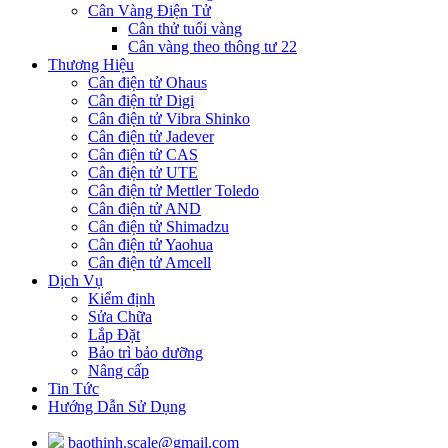
Cân Vàng Điện Tử
Cân thử tuổi vàng
Cân vàng theo thông tư 22
Thương Hiệu
Cân điện tử Ohaus
Cân điện tử Digi
Cân điện tử Vibra Shinko
Cân điện tử Jadever
Cân điện tử CAS
Cân điện tử UTE
Cân điện tử Mettler Toledo
Cân điện tử AND
Cân điện tử Shimadzu
Cân điện tử Yaohua
Cân điện tử Amcell
Dịch Vụ
Kiểm định
Sửa Chữa
Lắp Đặt
Bảo trì bảo dưỡng
Nâng cấp
Tin Tức
Hướng Dẫn Sử Dụng
baothinh.scale@gmail.com