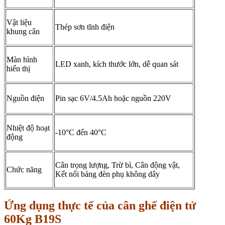
Vật liệu
Thép sơn tĩnh điện
khung cân
Màn hình
LED xanh, kích thước lớn, dễ quan sát
hiển thị
Nguồn điện
Pin sạc 6V/4.5Ah hoặc nguồn 220V
Nhiệt độ hoạt
-10°C đến 40°C
động
Cân trọng lượng, Trừ bì, Cân động vật,
Chức năng
Kết nối bảng đèn phụ không dây
Ứng dụng thực tế của
cân ghế điện tử
60Kg B19S