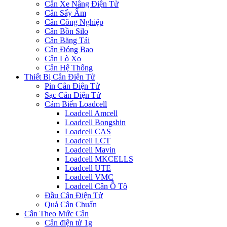
Cân Xe Nâng Điện Tử
Cân Sấy Ẩm
Cân Công Nghiệp
Cân Bồn Silo
Cân Băng Tải
Cân Đóng Bao
Cân Lò Xo
Cân Hệ Thống
Thiết Bị Cân Điện Tử
Pin Cân Điện Tử
Sạc Cân Điện Tử
Cảm Biến Loadcell
Loadcell Amcell
Loadcell Bongshin
Loadcell CAS
Loadcell LCT
Loadcell Mavin
Loadcell MKCELLS
Loadcell UTE
Loadcell VMC
Loadcell Cân Ô Tô
Đầu Cân Điện Tử
Quả Cân Chuẩn
Cân Theo Mức Cân
Cân điện tử 1g