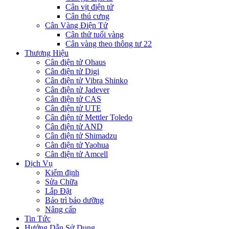
Cân vịt điện tử
Cân thú cưng
Cân Vàng Điện Tử
Cân thử tuổi vàng
Cân vàng theo thông tư 22
Thương Hiệu
Cân điện tử Ohaus
Cân điện tử Digi
Cân điện tử Vibra Shinko
Cân điện tử Jadever
Cân điện tử CAS
Cân điện tử UTE
Cân điện tử Mettler Toledo
Cân điện tử AND
Cân điện tử Shimadzu
Cân điện tử Yaohua
Cân điện tử Amcell
Dịch Vụ
Kiểm định
Sửa Chữa
Lắp Đặt
Bảo trì bảo dưỡng
Nâng cấp
Tin Tức
Hướng Dẫn Sử Dụng