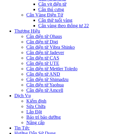
Cân vịt điện tử
Cân thú cưng
Cân Vàng Điện Tử
Cân thử tuổi vàng
Cân vàng theo thông tư 22
Thương Hiệu
Cân điện tử Ohaus
Cân điện tử Digi
Cân điện tử Vibra Shinko
Cân điện tử Jadever
Cân điện tử CAS
Cân điện tử UTE
Cân điện tử Mettler Toledo
Cân điện tử AND
Cân điện tử Shimadzu
Cân điện tử Yaohua
Cân điện tử Amcell
Dịch Vụ
Kiểm định
Sửa Chữa
Lắp Đặt
Bảo trì bảo dưỡng
Nâng cấp
Tin Tức
Hướng Dẫn Sử Dụng