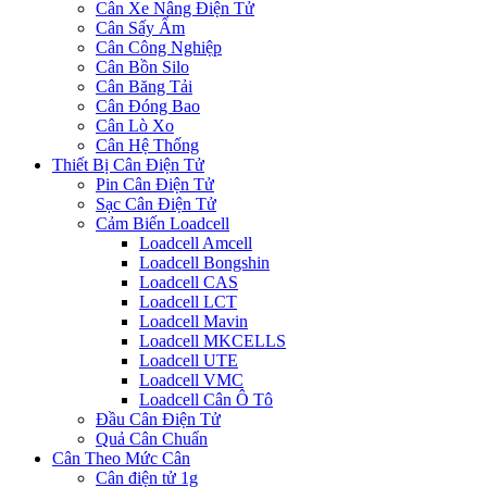
Cân Xe Nâng Điện Tử
Cân Sấy Ẩm
Cân Công Nghiệp
Cân Bồn Silo
Cân Băng Tải
Cân Đóng Bao
Cân Lò Xo
Cân Hệ Thống
Thiết Bị Cân Điện Tử
Pin Cân Điện Tử
Sạc Cân Điện Tử
Cảm Biến Loadcell
Loadcell Amcell
Loadcell Bongshin
Loadcell CAS
Loadcell LCT
Loadcell Mavin
Loadcell MKCELLS
Loadcell UTE
Loadcell VMC
Loadcell Cân Ô Tô
Đầu Cân Điện Tử
Quả Cân Chuẩn
Cân Theo Mức Cân
Cân điện tử 1g