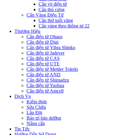
Cân vịt điện tử
Cân thú cưng
Cân Vàng Điện Tử
Cân thử tuổi vàng
Cân vàng theo thông tư 22
Thương Hiệu
Cân điện tử Ohaus
Cân điện tử Digi
Cân điện tử Vibra Shinko
Cân điện tử Jadever
Cân điện tử CAS
Cân điện tử UTE
Cân điện tử Mettler Toledo
Cân điện tử AND
Cân điện tử Shimadzu
Cân điện tử Yaohua
Cân điện tử Amcell
Dịch Vụ
Kiểm định
Sửa Chữa
Lắp Đặt
Bảo trì bảo dưỡng
Nâng cấp
Tin Tức
Hướng Dẫn Sử Dụng