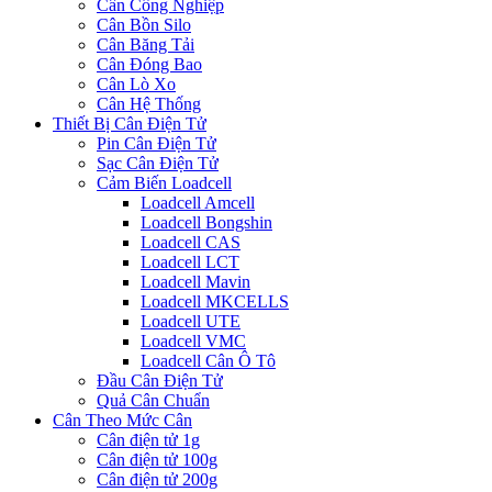
Cân Công Nghiệp
Cân Bồn Silo
Cân Băng Tải
Cân Đóng Bao
Cân Lò Xo
Cân Hệ Thống
Thiết Bị Cân Điện Tử
Pin Cân Điện Tử
Sạc Cân Điện Tử
Cảm Biến Loadcell
Loadcell Amcell
Loadcell Bongshin
Loadcell CAS
Loadcell LCT
Loadcell Mavin
Loadcell MKCELLS
Loadcell UTE
Loadcell VMC
Loadcell Cân Ô Tô
Đầu Cân Điện Tử
Quả Cân Chuẩn
Cân Theo Mức Cân
Cân điện tử 1g
Cân điện tử 100g
Cân điện tử 200g