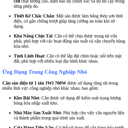
cell
chất lượng cao, đảm bảo độ chính xác và độ tin cậy trong
từng phép đo.
Thiết Kế Chắc Chắn
: Mặt sàn được làm bằng thép sơn tĩnh
điện, có gân chống trượt giúp tăng cường an toàn khi sử
dụng.
Khả Năng Chịu Tải
: Cân có thể chịu được trọng tải vừa
phải, phù hợp với các hoạt động sản xuất và vận chuyển hàng
hóa nhỏ.
Tính Linh Hoạt
: Cân có thể lắp đặt chìm hoặc nổi trên mặt
đất, phù hợp với nhiều loại địa hình khác nhau.
Ứng Dụng Trong Công Nghiệp Nhỏ
Cân sàn điện tử 1 tấn JWI 700W
được sử dụng rộng rãi trong
nhiều lĩnh vực công nghiệp nhỏ khác nhau, bao gồm:
Kho Bãi Nhỏ
: Cân được sử dụng để kiểm soát trọng lượng
hàng hóa nhập xuất kho.
Nhà Máy Sản Xuất Nhỏ
: Phù hợp cho việc cân nguyên liệu
và thành phẩm trong quá trình sản xuất.
Cửa Hàng Tiếp Vận
: Có thể sử dụng để cân hàng hóa trước