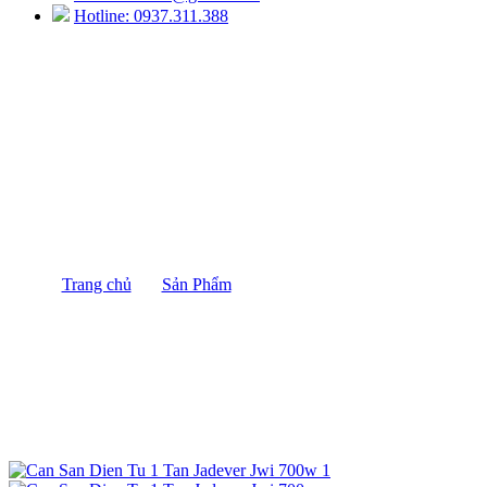
Hotline: 0937.311.388
CÂN SÀN ĐIỆN TỬ 1 TẤN JADEVER
JWI 700W
Trang chủ
/
Sản Phẩm
/
CÂN SÀN ĐIỆN TỬ 1 TẤN
JADEVER JWI 700W