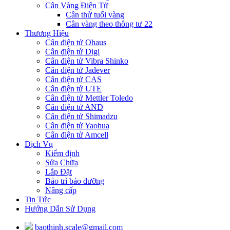
Cân Vàng Điện Tử
Cân thử tuổi vàng
Cân vàng theo thông tư 22
Thương Hiệu
Cân điện tử Ohaus
Cân điện tử Digi
Cân điện tử Vibra Shinko
Cân điện tử Jadever
Cân điện tử CAS
Cân điện tử UTE
Cân điện tử Mettler Toledo
Cân điện tử AND
Cân điện tử Shimadzu
Cân điện tử Yaohua
Cân điện tử Amcell
Dịch Vụ
Kiểm định
Sửa Chữa
Lắp Đặt
Bảo trì bảo dưỡng
Nâng cấp
Tin Tức
Hướng Dẫn Sử Dụng
baothinh.scale@gmail.com