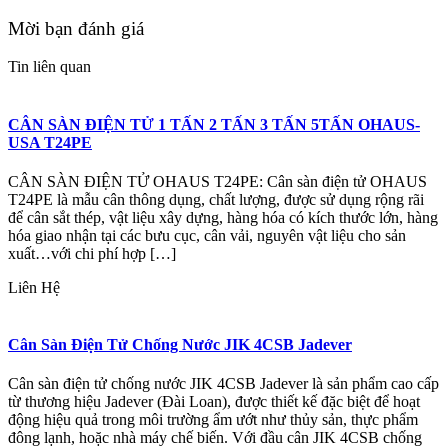
Mời bạn đánh giá
Tin liên quan
CÂN SÀN ĐIỆN TỬ 1 TẤN 2 TẤN 3 TẤN 5TẤN OHAUS-
USA T24PE
CÂN SÀN ĐIỆN TỬ OHAUS T24PE: Cân sàn điện tử OHAUS
T24PE là mẫu cân thông dụng, chất lượng, được sử dụng rộng rãi
để cân sắt thép, vật liệu xây dựng, hàng hóa có kích thước lớn, hàng
hóa giao nhận tại các bưu cục, cân vải, nguyên vật liệu cho sản
xuất…với chi phí hợp […]
Liên Hệ
Cân Sàn Điện Tử Chống Nước JIK 4CSB Jadever
Cân sàn điện tử chống nước JIK 4CSB Jadever là sản phẩm cao cấp
từ thương hiệu Jadever (Đài Loan), được thiết kế đặc biệt để hoạt
động hiệu quả trong môi trường ẩm ướt như thủy sản, thực phẩm
đông lạnh, hoặc nhà máy chế biến. Với đầu cân JIK 4CSB chống