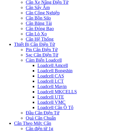
Cân Xe Nâng Điện Tử
Cân Sấy Ẩm
Cân Công Nghiệp
Cân Bồn Silo
Cân Băng Tải
Cân Đóng Bao
Cân Lò Xo
Cân Hệ Thống
Thiết Bị Cân Điện Tử
Pin Cân Điện Tử
Sạc Cân Điện Tử
Cảm Biến Loadcell
Loadcell Amcell
Loadcell Bongshin
Loadcell CAS
Loadcell LCT
Loadcell Mavin
Loadcell MKCELLS
Loadcell UTE
Loadcell VMC
Loadcell Cân Ô Tô
Đầu Cân Điện Tử
Quả Cân Chuẩn
Cân Theo Mức Cân
Cân điện tử 1g