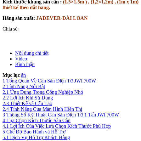
Kích thước khung sàn cân :
(1.5×1.5m ) , (1,2×1,2m) , (1m x 1m)
thiết kế theo đặt hàng.
Hãng sản xuất:
JADEVER-ĐÀI LOAN
Chia sẻ:
Nội dung chi tiết
Video
Bình luận
Mục lục
ẩn
1
Tổng Quan Về Cân Sàn Điện Tử JWI 700W
2
Tính Năng Nổi Bật
2.1
Ứng Dụng Trong Công Nghiệp Nhỏ
2.2
Lợi Ích Khi Sử Dụng
2.3
Thiết Kế và Cấu Tạo
2.4
Tính Năng Của Màn Hình Hiển Thị
3
Thông Số Kỹ Thuật Cân Sàn Điện Tử 1 Tấn JWI 700W
4
Lựa Chọn Kích Thước Sàn Cân
4.1
Lợi Ích Của Việc Lựa Chọn Kích Thước Phù Hợp
5
Chế Độ Bảo Hành và Hỗ Trợ
5.1
Dịch Vụ Hỗ Trợ Khách Hàng