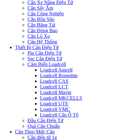
Cân Xe Nâng Điện Tử
Cân Sấy Ẩm
Cân Công Nghiệp
Cân Bồn Silo
Cân Băng Tải
Cân Đóng Bao
Cân Lò Xo
Cân Hệ Thống
Thiết Bị Cân Điện Tử
Pin Cân Điện Tử
Sạc Cân Điện Tử
Cảm Biến Loadcell
Loadcell Amcell
Loadcell Bongshin
Loadcell CAS
Loadcell LCT
Loadcell Mavin
Loadcell MKCELLS
Loadcell UTE
Loadcell VMC
Loadcell Cân Ô Tô
Đầu Cân Điện Tử
Quả Cân Chuẩn
Cân Theo Mức Cân
Cân điện tử 1g