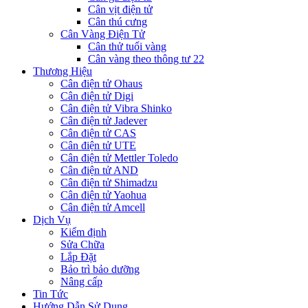
Cân vịt điện tử
Cân thú cưng
Cân Vàng Điện Tử
Cân thử tuổi vàng
Cân vàng theo thông tư 22
Thương Hiệu
Cân điện tử Ohaus
Cân điện tử Digi
Cân điện tử Vibra Shinko
Cân điện tử Jadever
Cân điện tử CAS
Cân điện tử UTE
Cân điện tử Mettler Toledo
Cân điện tử AND
Cân điện tử Shimadzu
Cân điện tử Yaohua
Cân điện tử Amcell
Dịch Vụ
Kiểm định
Sửa Chữa
Lắp Đặt
Bảo trì bảo dưỡng
Nâng cấp
Tin Tức
Hướng Dẫn Sử Dụng