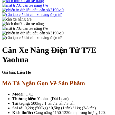
Cân Xe Nâng Điện Tử T7E
Yaohua
Giá bán:
Liên Hệ
Mô Tả Ngắn Gọn Về Sản Phẩm
Model:
T7E
Thương hiệu:
Yaohua (Đài Loan)
Tải trọng:
500kg / 1 tấn / 2 tấn / 3 tấn
Sai số:
0,2kg (500kg) / 0,5kg (1 tấn) / 1kg (2-3 tấn)
Kích thước:
Càng nâng 1150-1220mm, trọng lượng 120-