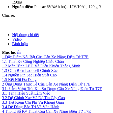
150kg
Nguồn điện:
Pin sạc 6V/4Ah hoặc 12V/10Ah, 120 giờ
Chia sẻ:
Nội dung chi tiết
Video
Bình luận
Mục lục
ẩn
1
Đặc Điểm Nổi Bật Của Cân Xe Nâng Điện Tử T7E
1.1
Thiết Kế Công Nghiệp Chắc Chắn
1.2
Màn Hình LED Và Điều Khiển Thông Minh
1.3
Cảm Biến Loadcell Chính Xác
1.4
Nguồn Pin Sạc Hiệu Suất Cao
1.5
Kết Nối Đa Dạng
2
Ứng Dụng Thực Tế Của Cân Xe Nâng Điện Tử T7E
3
Lợi Ích Vượt Trội Khi Sử Dụng Cân Xe Nâng Điện Tử T7E
3.1
Tăng Hiệu Suất Làm Việc
3.2
Độ Chính Xác Và Độ Tin Cậy Cao
3.3
Tiết Kiệm Chi Phí Và Không Gian
3.4
Dễ Dàng Bảo Trì Và Vận Hành
4
Thông Số Kỹ Thuật Của Cân Xe Nâng Điện Tử T7E