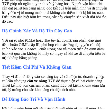
T7E
giúp rút ngắn quy trình xử lý hàng hóa. Người vận hành chỉ
cần đặt pallet lên càng nâng, đọc kết quả trên màn hình và di chuyển
hàng đến vị trí mong muốn mà không cần thêm thiết bị hỗ trợ nào.
Điều này đặc biệt hữu ích trong các dây chuyền sản xuất đòi hỏi tốc
độ cao.
Độ Chính Xác Và Độ Tin Cậy Cao
Với sai số nhỏ (0,5kg hoặc 1kg tùy tải trọng), sản phẩm đáp ứng
tiêu chuẩn OIML cấp III, phù hợp cho các ứng dụng yêu cầu độ
chính xác cao. Loadcell chất lượng cao và mạch điện ổn định đảm
bảo kết quả cân không bị nhảy số, ngay cả khi xe di chuyển trên bề
mặt không bằng phẳng.
Tiết Kiệm Chi Phí Và Không Gian
Thay vì đầu tư riêng vào xe nâng tay và cân điện tử, doanh nghiệp
chỉ cần sử dụng
cân xe nâng T7E
để thực hiện cả hai chức năng.
Thiết kế nhỏ gọn của sản phẩm cũng giúp tiết kiệm không gian lưu
trữ, lý tưởng cho các kho hàng có diện tích nhỏ.
Dễ Dàng Bảo Trì Và Vận Hành
Hệ thống núm bơm mỡ trên các khớp nối giúp giảm mài mòn, kéo