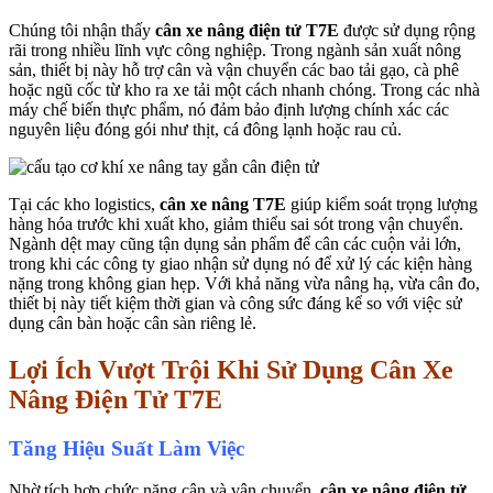
Chúng tôi nhận thấy
cân xe nâng điện tử T7E
được sử dụng rộng
rãi trong nhiều lĩnh vực công nghiệp. Trong ngành sản xuất nông
sản, thiết bị này hỗ trợ cân và vận chuyển các bao tải gạo, cà phê
hoặc ngũ cốc từ kho ra xe tải một cách nhanh chóng. Trong các nhà
máy chế biến thực phẩm, nó đảm bảo định lượng chính xác các
nguyên liệu đóng gói như thịt, cá đông lạnh hoặc rau củ.
Tại các kho logistics,
cân xe nâng T7E
giúp kiểm soát trọng lượng
hàng hóa trước khi xuất kho, giảm thiểu sai sót trong vận chuyển.
Ngành dệt may cũng tận dụng sản phẩm để cân các cuộn vải lớn,
trong khi các công ty giao nhận sử dụng nó để xử lý các kiện hàng
nặng trong không gian hẹp. Với khả năng vừa nâng hạ, vừa cân đo,
thiết bị này tiết kiệm thời gian và công sức đáng kể so với việc sử
dụng cân bàn hoặc cân sàn riêng lẻ.
Lợi Ích Vượt Trội Khi Sử Dụng Cân Xe
Nâng Điện Tử T7E
Tăng Hiệu Suất Làm Việc
Nhờ tích hợp chức năng cân và vận chuyển,
cân xe nâng điện tử