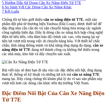
5
Hướng Dẫn Sử Dụng Cân Xe Nâng Điện Tử T7E
6
So Sánh Với Các Dòng Cân Xe Nâng Khác
7
Kết Luận
Chúng tôi tự hào giới thiệu
cân xe nâng điện tử T7E
, một sản
phẩm đột phá từ thương hiệu Yaohua (Đài Loan), được thiết kế để
đáp ứng nhu cầu cân đo và vận chuyển hàng hóa trong các ngành
công nghiệp hiện đại. Đây là dòng cân xe nâng tích hợp công nghệ
điện tử tiên tiến, vừa đảm bảo độ chính xác cao, vừa mang lại sự
tiện lợi vượt trội trong việc di chuyển hàng hóa. Với thiết kế chắc
chắn, tính năng thông minh và khả năng ứng dụng đa dạng,
cân xe
nâng điện tử T7E
đang trở thành công cụ không thể thiếu trong
các nhà máy, kho bãi và dây chuyền sản xuất.
Bài viết này sẽ đưa bạn đi sâu vào các đặc điểm nổi bật, ứng dụng
thực tế, thông số kỹ thuật và những lợi ích mà
cân xe nâng T7E
mang lại. Hãy cùng chúng tôi khám phá lý do vì sao sản phẩm này
vượt trội hơn các dòng cân khác trên thị trường Việt Nam.
Đặc Điểm Nổi Bật Của Cân Xe Nâng Điện
Tử T7E