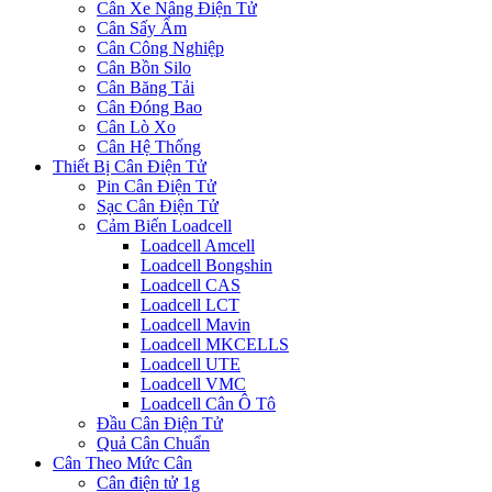
Cân Xe Nâng Điện Tử
Cân Sấy Ẩm
Cân Công Nghiệp
Cân Bồn Silo
Cân Băng Tải
Cân Đóng Bao
Cân Lò Xo
Cân Hệ Thống
Thiết Bị Cân Điện Tử
Pin Cân Điện Tử
Sạc Cân Điện Tử
Cảm Biến Loadcell
Loadcell Amcell
Loadcell Bongshin
Loadcell CAS
Loadcell LCT
Loadcell Mavin
Loadcell MKCELLS
Loadcell UTE
Loadcell VMC
Loadcell Cân Ô Tô
Đầu Cân Điện Tử
Quả Cân Chuẩn
Cân Theo Mức Cân
Cân điện tử 1g