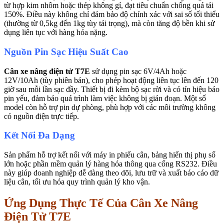
từ hợp kim nhôm hoặc thép không gỉ, đạt tiêu chuẩn chống quá tải
150%. Điều này không chỉ đảm bảo độ chính xác với sai số tối thiểu
(thường từ 0,5kg đến 1kg tùy tải trọng), mà còn tăng độ bền khi sử
dụng liên tục với hàng hóa nặng.
Nguồn Pin Sạc Hiệu Suất Cao
Cân xe nâng điện tử T7E
sử dụng pin sạc 6V/4Ah hoặc
12V/10Ah (tùy phiên bản), cho phép hoạt động liên tục lên đến 120
giờ sau mỗi lần sạc đầy. Thiết bị đi kèm bộ sạc rời và có tín hiệu báo
pin yếu, đảm bảo quá trình làm việc không bị gián đoạn. Một số
model còn hỗ trợ pin dự phòng, phù hợp với các môi trường không
có nguồn điện trực tiếp.
Kết Nối Đa Dạng
Sản phẩm hỗ trợ kết nối với máy in phiếu cân, bảng hiển thị phụ số
lớn hoặc phần mềm quản lý hàng hóa thông qua cổng RS232. Điều
này giúp doanh nghiệp dễ dàng theo dõi, lưu trữ và xuất báo cáo dữ
liệu cân, tối ưu hóa quy trình quản lý kho vận.
Ứng Dụng Thực Tế Của Cân Xe Nâng
Điện Tử T7E