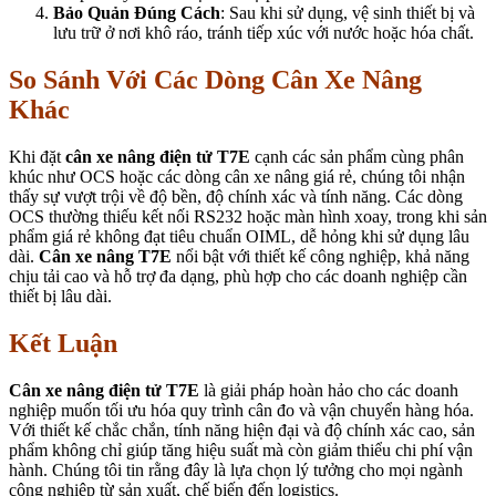
Bảo Quản Đúng Cách
: Sau khi sử dụng, vệ sinh thiết bị và
lưu trữ ở nơi khô ráo, tránh tiếp xúc với nước hoặc hóa chất.
So Sánh Với Các Dòng Cân Xe Nâng
Khác
Khi đặt
cân xe nâng điện tử T7E
cạnh các sản phẩm cùng phân
khúc như OCS hoặc các dòng cân xe nâng giá rẻ, chúng tôi nhận
thấy sự vượt trội về độ bền, độ chính xác và tính năng. Các dòng
OCS thường thiếu kết nối RS232 hoặc màn hình xoay, trong khi sản
phẩm giá rẻ không đạt tiêu chuẩn OIML, dễ hỏng khi sử dụng lâu
dài.
Cân xe nâng T7E
nổi bật với thiết kế công nghiệp, khả năng
chịu tải cao và hỗ trợ đa dạng, phù hợp cho các doanh nghiệp cần
thiết bị lâu dài.
Kết Luận
Cân xe nâng điện tử T7E
là giải pháp hoàn hảo cho các doanh
nghiệp muốn tối ưu hóa quy trình cân đo và vận chuyển hàng hóa.
Với thiết kế chắc chắn, tính năng hiện đại và độ chính xác cao, sản
phẩm không chỉ giúp tăng hiệu suất mà còn giảm thiểu chi phí vận
hành. Chúng tôi tin rằng đây là lựa chọn lý tưởng cho mọi ngành
công nghiệp từ sản xuất, chế biến đến logistics.