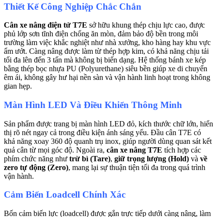
Thiết Kế Công Nghiệp Chắc Chắn
Cân xe nâng điện tử T7E
sở hữu khung thép chịu lực cao, được
phủ lớp sơn tĩnh điện chống ăn mòn, đảm bảo độ bền trong môi
trường làm việc khắc nghiệt như nhà xưởng, kho hàng hay khu vực
ẩm ướt. Càng nâng được làm từ thép hợp kim, có khả năng chịu tải
tối đa lên đến 3 tấn mà không bị biến dạng. Hệ thống bánh xe kép
bằng thép bọc nhựa PU (Polyurethane) siêu bền giúp xe di chuyển
êm ái, không gây hư hại nền sàn và vận hành linh hoạt trong không
gian hẹp.
Màn Hình LED Và Điều Khiển Thông Minh
Sản phẩm được trang bị màn hình LED đỏ, kích thước chữ lớn, hiển
thị rõ nét ngay cả trong điều kiện ánh sáng yếu. Đầu cân T7E có
khả năng xoay 360 độ quanh trụ inox, giúp người dùng quan sát kết
quả cân từ mọi góc độ. Ngoài ra,
cân xe nâng T7E
tích hợp các
phím chức năng như
trừ bì (Tare)
,
giữ trọng lượng (Hold)
và
về
zero tự động (Zero)
, mang lại sự thuận tiện tối đa trong quá trình
vận hành.
Cảm Biến Loadcell Chính Xác
Bốn cảm biến lực (loadcell) được gắn trực tiếp dưới càng nâng, làm