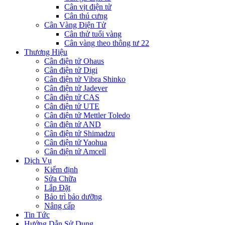
Cân vịt điện tử
Cân thú cưng
Cân Vàng Điện Tử
Cân thử tuổi vàng
Cân vàng theo thông tư 22
Thương Hiệu
Cân điện tử Ohaus
Cân điện tử Digi
Cân điện tử Vibra Shinko
Cân điện tử Jadever
Cân điện tử CAS
Cân điện tử UTE
Cân điện tử Mettler Toledo
Cân điện tử AND
Cân điện tử Shimadzu
Cân điện tử Yaohua
Cân điện tử Amcell
Dịch Vụ
Kiểm định
Sửa Chữa
Lắp Đặt
Bảo trì bảo dưỡng
Nâng cấp
Tin Tức
Hướng Dẫn Sử Dụng