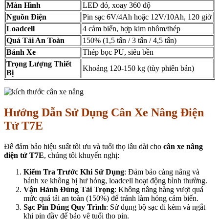
Màn Hình
LED đỏ, xoay 360 độ
Nguồn Điện
Pin sạc 6V/4Ah hoặc 12V/10Ah, 120 giờ
Loadcell
4 cảm biến, hợp kim nhôm/thép
Quá Tải An Toàn
150% (1,5 tấn / 3 tấn / 4,5 tấn)
Bánh Xe
Thép bọc PU, siêu bền
Trọng Lượng Thiết
Khoảng 120-150 kg (tùy phiên bản)
Bị
Hướng Dẫn Sử Dụng Cân Xe Nâng Điện
Tử T7E
Để đảm bảo hiệu suất tối ưu và tuổi thọ lâu dài cho
cân xe nâng
điện tử T7E
, chúng tôi khuyến nghị:
Kiểm Tra Trước Khi Sử Dụng
: Đảm bảo càng nâng và
bánh xe không bị hư hỏng, loadcell hoạt động bình thường.
Vận Hành Đúng Tải Trọng
: Không nâng hàng vượt quá
mức quá tải an toàn (150%) để tránh làm hỏng cảm biến.
Sạc Pin Đúng Quy Trình
: Sử dụng bộ sạc đi kèm và ngắt
khi pin đầy để bảo vệ tuổi thọ pin.