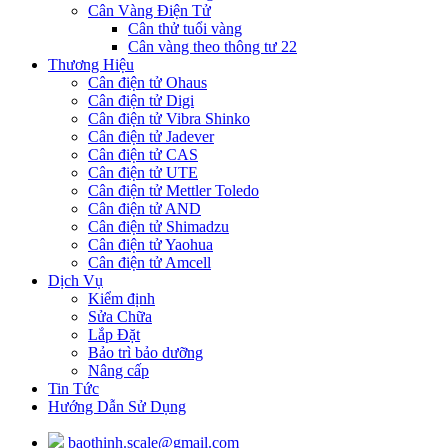
Cân Vàng Điện Tử
Cân thử tuổi vàng
Cân vàng theo thông tư 22
Thương Hiệu
Cân điện tử Ohaus
Cân điện tử Digi
Cân điện tử Vibra Shinko
Cân điện tử Jadever
Cân điện tử CAS
Cân điện tử UTE
Cân điện tử Mettler Toledo
Cân điện tử AND
Cân điện tử Shimadzu
Cân điện tử Yaohua
Cân điện tử Amcell
Dịch Vụ
Kiểm định
Sửa Chữa
Lắp Đặt
Bảo trì bảo dưỡng
Nâng cấp
Tin Tức
Hướng Dẫn Sử Dụng
baothinh.scale@gmail.com