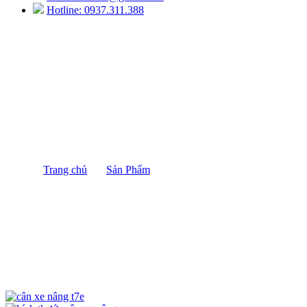
Hotline: 0937.311.388
Cân Xe Nâng Điện Tử T7E Yaohua
Trang chủ
/
Sản Phẩm
/
Cân Xe Nâng Điện Tử T7E
Yaohua