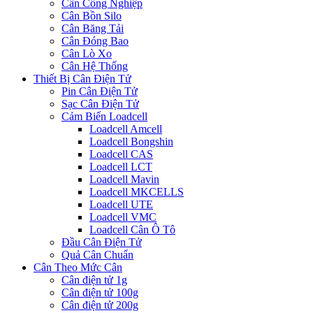
Cân Công Nghiệp
Cân Bồn Silo
Cân Băng Tải
Cân Đóng Bao
Cân Lò Xo
Cân Hệ Thống
Thiết Bị Cân Điện Tử
Pin Cân Điện Tử
Sạc Cân Điện Tử
Cảm Biến Loadcell
Loadcell Amcell
Loadcell Bongshin
Loadcell CAS
Loadcell LCT
Loadcell Mavin
Loadcell MKCELLS
Loadcell UTE
Loadcell VMC
Loadcell Cân Ô Tô
Đầu Cân Điện Tử
Quả Cân Chuẩn
Cân Theo Mức Cân
Cân điện tử 1g
Cân điện tử 100g
Cân điện tử 200g