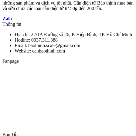
những sản phẩm và dịch vụ tốt nhất. Cân điện tử Bảo thịnh mua bán
và sửa chữa các loại cân điện tử từ 50g đến 200 tấn.
Zalo
Thông tin
Địa chỉ: 22/1A Đường số 26, P. Hiệp Bình, TP. Hồ Chí Minh
Hotline: 0937.311.388
Email: baothinh.scale@gmail.com
Website: canbaothinh.com
Fanpage
Bản Đồ