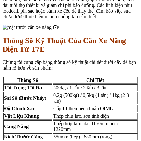
dài tuổi thọ thiết bị và giảm chi phí bảo dưỡng. Các linh kiện như
loadcell, pin sạc hoặc bánh xe đều dễ thay thế, đảm bảo việc sửa
chữa được thực hiện nhanh chóng khi cần thiết.
Thông Số Kỹ Thuật Của Cân Xe Nâng
Điện Tử T7E
Chúng tôi cung cấp bảng thông số kỹ thuật chi tiết dưới đây để bạn
nắm rõ hơn về sản phẩm:
Thông Số
Chi Tiết
Tải Trọng Tối Đa
500kg / 1 tấn / 2 tấn / 3 tấn
0,2g (500kg) / 0,5kg (1 tấn) / 1kg (2-3
Sai Số (Bước Nhảy)
tấn)
Độ Chính Xác
Cấp III theo tiêu chuẩn OIML
Vật Liệu Khung
Thép chịu lực, sơn tĩnh điện
Thép hợp kim, dài 1150mm hoặc
Càng Nâng
1220mm
Kích Thước Càng
550mm (hẹp) / 680mm (rộng)