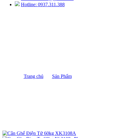
Hotline: 0937.311.388
Cân Ghế Điện Tử 60kg XK3108A
Trang chủ
/
Sản Phẩm
/
Cân Ghế Điện Tử 60kg
XK3108A