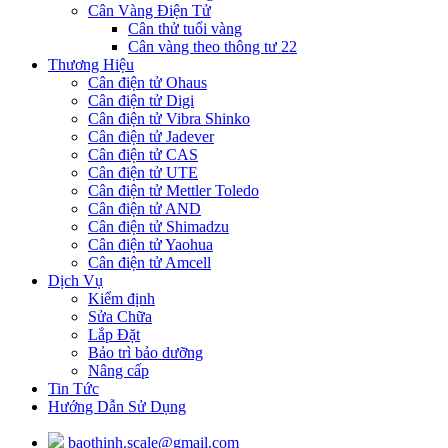
Cân Vàng Điện Tử
Cân thử tuổi vàng
Cân vàng theo thông tư 22
Thương Hiệu
Cân điện tử Ohaus
Cân điện tử Digi
Cân điện tử Vibra Shinko
Cân điện tử Jadever
Cân điện tử CAS
Cân điện tử UTE
Cân điện tử Mettler Toledo
Cân điện tử AND
Cân điện tử Shimadzu
Cân điện tử Yaohua
Cân điện tử Amcell
Dịch Vụ
Kiểm định
Sửa Chữa
Lắp Đặt
Bảo trì bảo dưỡng
Nâng cấp
Tin Tức
Hướng Dẫn Sử Dụng
baothinh.scale@gmail.com