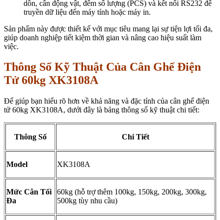
dồn, cân động vật, đếm số lượng (PCS) và kết nối RS232 để
truyền dữ liệu đến máy tính hoặc máy in.
Sản phẩm này được thiết kế với mục tiêu mang lại sự tiện lợi tối đa,
giúp doanh nghiệp tiết kiệm thời gian và nâng cao hiệu suất làm
việc.
Thông Số Kỹ Thuật Của Cân Ghế Điện
Tử 60kg XK3108A
Để giúp bạn hiểu rõ hơn về khả năng và đặc tính của cân ghế điện
tử 60kg XK3108A, dưới đây là bảng thông số kỹ thuật chi tiết:
Thông Số
Chi Tiết
Model
XK3108A
Mức Cân Tối
60kg (hỗ trợ thêm 100kg, 150kg, 200kg, 300kg,
Đa
500kg tùy nhu cầu)