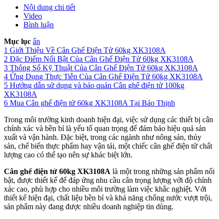
Nội dung chi tiết
Video
Bình luận
Mục lục
ẩn
1
Giới Thiệu Về Cân Ghế Điện Tử 60kg XK3108A
2
Đặc Điểm Nổi Bật Của Cân Ghế Điện Tử 60kg XK3108A
3
Thông Số Kỹ Thuật Của Cân Ghế Điện Tử 60kg XK3108A
4
Ứng Dụng Thực Tiễn Của Cân Ghế Điện Tử 60kg XK3108A
5
Hướng dẫn sử dụng và bảo quản Cân ghế điện tử 100kg
XK3108A
6
Mua Cân ghế điện tử 60kg XK3108A Tại Bảo Thịnh
Trong môi trường kinh doanh hiện đại, việc sử dụng các thiết bị cân
chính xác và bền bỉ là yếu tố quan trọng để đảm bảo hiệu quả sản
xuất và vận hành. Đặc biệt, trong các ngành như nông sản, thủy
sản, chế biến thực phẩm hay vận tải, một chiếc cân ghế điện tử chất
lượng cao có thể tạo nên sự khác biệt lớn.
Cân ghế điện tử 60kg XK3108A
là một trong những sản phẩm nổi
bật, được thiết kế để đáp ứng nhu cầu cân trọng lượng với độ chính
xác cao, phù hợp cho nhiều môi trường làm việc khắc nghiệt. Với
thiết kế hiện đại, chất liệu bền bỉ và khả năng chống nước vượt trội,
sản phẩm này đang được nhiều doanh nghiệp tin dùng.