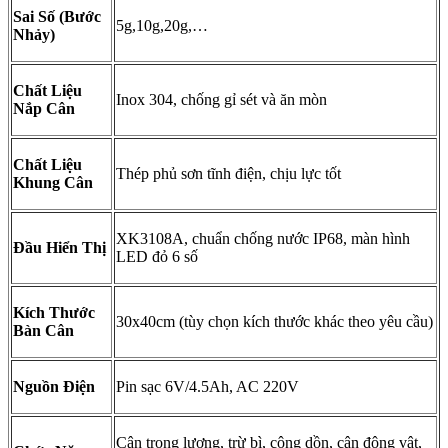
Sai Số (Bước
5g,10g,20g,…
Nhảy)
Chất Liệu
Inox 304, chống gỉ sét và ăn mòn
Nắp Cân
Chất Liệu
Thép phủ sơn tĩnh điện, chịu lực tốt
Khung Cân
XK3108A, chuẩn chống nước IP68, màn hình
Đầu Hiển Thị
LED đỏ 6 số
Kích Thước
30x40cm (tùy chọn kích thước khác theo yêu cầu)
Bàn Cân
Nguồn Điện
Pin sạc 6V/4.5Ah, AC 220V
Cân trọng lượng, trừ bì, cộng dồn, cân động vật,