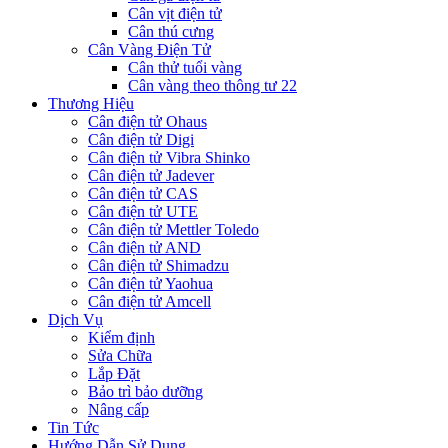
Cân vịt điện tử
Cân thú cưng
Cân Vàng Điện Tử
Cân thử tuổi vàng
Cân vàng theo thông tư 22
Thương Hiệu
Cân điện tử Ohaus
Cân điện tử Digi
Cân điện tử Vibra Shinko
Cân điện tử Jadever
Cân điện tử CAS
Cân điện tử UTE
Cân điện tử Mettler Toledo
Cân điện tử AND
Cân điện tử Shimadzu
Cân điện tử Yaohua
Cân điện tử Amcell
Dịch Vụ
Kiểm định
Sửa Chữa
Lắp Đặt
Bảo trì bảo dưỡng
Nâng cấp
Tin Tức
Hướng Dẫn Sử Dụng