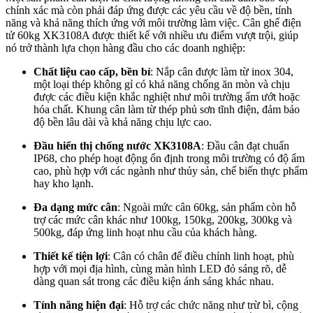
chính xác mà còn phải đáp ứng được các yêu cầu về độ bền, tính
năng và khả năng thích ứng với môi trường làm việc. Cân ghế điện
tử 60kg XK3108A được thiết kế với nhiều ưu điểm vượt trội, giúp
nó trở thành lựa chọn hàng đầu cho các doanh nghiệp:
Chất liệu cao cấp, bền bỉ
: Nắp cân được làm từ inox 304,
một loại thép không gỉ có khả năng chống ăn mòn và chịu
được các điều kiện khắc nghiệt như môi trường ẩm ướt hoặc
hóa chất. Khung cân làm từ thép phủ sơn tĩnh điện, đảm bảo
độ bền lâu dài và khả năng chịu lực cao.
Đầu hiển thị chống nước XK3108A
: Đầu cân đạt chuẩn
IP68, cho phép hoạt động ổn định trong môi trường có độ ẩm
cao, phù hợp với các ngành như thủy sản, chế biến thực phẩm
hay kho lạnh.
Đa dạng mức cân
: Ngoài mức cân 60kg, sản phẩm còn hỗ
trợ các mức cân khác như 100kg, 150kg, 200kg, 300kg và
500kg, đáp ứng linh hoạt nhu cầu của khách hàng.
Thiết kế tiện lợi
: Cân có chân đế điều chỉnh linh hoạt, phù
hợp với mọi địa hình, cùng màn hình LED đỏ sáng rõ, dễ
dàng quan sát trong các điều kiện ánh sáng khác nhau.
Tính năng hiện đại
: Hỗ trợ các chức năng như trừ bì, cộng