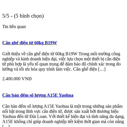
5/5 - (5 bình chọn)
Tin liên quan
Cân ghế điện tử 60kg B19W
Giới thiệu về cân ghế điện tử 60kg B19W Trong môi trường công
nghiệp và kinh doanh hiện đại, việc lựa chọn một thiết bị cân điện
tử phù hợp là yếu tố quan trọng để đảm bảo độ chính xác trong đo
lường và tối ưu hóa quy trình làm việc. Cân ghế điện […]
2.400.000 VNĐ
Cân bàn đếm số lượng A15E Yaohua
Cân bàn đếm số lượng A15E Yaohua là một trong những sản phẩm
nổi bật trong lĩnh vực cân điện tử, được sản xuất bởi thương hiệu
Yaohua đến từ Đài Loan. Với thiết kế hiện đại và tính năng đa dạng,
A15E không chỉ giúp doanh nghiệp tiết kiệm thời gian mà còn nâng
[…]