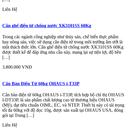
Liên Hệ
Cân ghế điện tử chống nước XK3101SS 60Kg
Trong các ngành công nghiệp như thủy sản, chế biến thực phẩm
hay nông sản, việc sử dụng cân điện tử trong môi trường ẩm ướt là
một thách thức lớn. Cân ghế điện tử chống nước XK3101SS 60Kg
được thiết kế để đáp ứng nhu cầu này, mang lại sự tiện lợi, độ bền
[…]
3.800.000 VNĐ
Cân Bàn Điện Tử 60kg OHAUS i-T33P
Cân bàn điện tử 60kg OHAUS i-T33P, tích hợp bộ chỉ thị OHAUS
I-DT33P, là sản phẩm chất lượng cao từ thương hiệu OHAUS
(Mỹ), đạt tiêu chuẩn OIML, EC, và NTEP. Thiết bị này có tải trọng
tối đa 60kg với độ đọc 10g, được sản xuất tại OHAUS USA, đóng
gói tại Trung […]
Liên Hệ