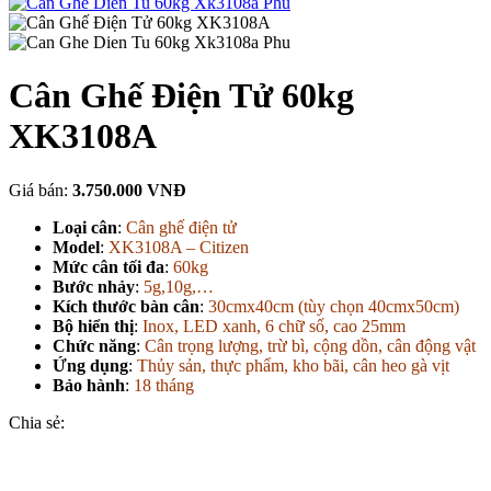
Cân Ghế Điện Tử 60kg
XK3108A
Giá bán:
3.750.000 VNĐ
Loại cân
:
Cân ghế điện tử
Model
:
XK3108A – Citizen
Mức cân tối đa
:
60kg
Bước nhảy
:
5g,10g,…
Kích thước bàn cân
:
30cmx40cm (tùy chọn 40cmx50cm)
Bộ hiển thị
:
Inox, LED xanh, 6 chữ số, cao 25mm
Chức năng
:
Cân trọng lượng, trừ bì, cộng dồn, cân động vật
Ứng dụng
:
Thủy sản, thực phẩm, kho bãi, cân heo gà vịt
Bảo hành
:
18 tháng
Chia sẻ: