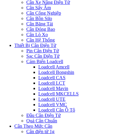
Cân Xe Nâng Điện Tử
Cân Sấy Ẩm
Cân Công Nghiệp
Cân Bồn Silo
Cân Băng Tải
Cân Đóng Bao
Cân Lò Xo
Cân Hệ Thống
Thiết Bị Cân Điện Tử
Pin Cân Điện Tử
Sạc Cân Điện Tử
Cảm Biến Loadcell
Loadcell Amcell
Loadcell Bongshin
Loadcell CAS
Loadcell LCT
Loadcell Mavin
Loadcell MKCELLS
Loadcell UTE
Loadcell VMC
Loadcell Cân Ô Tô
Đầu Cân Điện Tử
Quả Cân Chuẩn
Cân Theo Mức Cân
Cân điện tử 1g