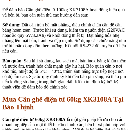
Để đảm bảo Cân ghế điện tử 100kg XK3108A hoạt động hiệu quả
và bền bỉ, bạn cần tuân thủ các hướng dẫn sau:
Sử dụng
: Đặt cân trên bề mặt phẳng, điều chỉnh chân cân để cân
bằng hoàn toàn. Trước khi sử dụng, kiểm tra nguồn điện (220VAC
hoặc ắc quy 6V/3.2Ah) và khởi động thiết bị. Đặt hàng hóa nhẹ
nhàng lên mặt bàn, tránh va đập mạnh. Sử dụng các chức năng như
trừ bì hoặc cộng dồn theo hướng. Kết nối RS-232 để truyền dữ liệu
nếu cần.
Bảo quản
: Sau khi sử dụng, lau sạch mặt bàn inox bằng khăn mềm
và nước ấm, tránh hóa chất mạnh gây hư hại. Bảo quản cân ở nơi
khô ráo, nhiệt độ từ 5°C – 40°C, tránh ánh nắng trực tiếp hoặc nơi
có độ ẩm cao. Sạc ắc quy định kỳ khi đèn báo pin sáng, và tháo pin
nếu không sử dụng trong thời gian dài. Kiểm tra định kỳ bởi kỹ
thuật viên để đảm bảo độ chính xác.
Mua Cân ghế điện tử 60kg XK3108A Tại
Bảo Thịnh
Cân ghế điện tử 60kg XK3108A
là một giải pháp tối ưu cho các
doanh nghiệp cần một thiết bị cân chính xác, bền bỉ và phù hợp với
nhiều môi trường làm việc khác nhau. Với thiết kế hiện đại, chất liệu