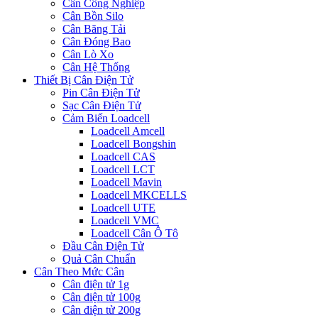
Cân Công Nghiệp
Cân Bồn Silo
Cân Băng Tải
Cân Đóng Bao
Cân Lò Xo
Cân Hệ Thống
Thiết Bị Cân Điện Tử
Pin Cân Điện Tử
Sạc Cân Điện Tử
Cảm Biến Loadcell
Loadcell Amcell
Loadcell Bongshin
Loadcell CAS
Loadcell LCT
Loadcell Mavin
Loadcell MKCELLS
Loadcell UTE
Loadcell VMC
Loadcell Cân Ô Tô
Đầu Cân Điện Tử
Quả Cân Chuẩn
Cân Theo Mức Cân
Cân điện tử 1g
Cân điện tử 100g
Cân điện tử 200g