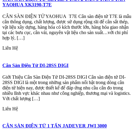
YAOHUA XK3190-T7E
CÂN SÀN ĐIỆN TỬ YAOHUA T7E Cân sàn điện tử T7E là mẫu
cân thông dụng, chất lượng, được sử dụng rộng rãi để cân sắt thép,
vật liệu xây dựng, hàng hóa có kích thước lớn, hàng hóa giao nhận
tại các bưu cục, cân vải, nguyên vật liệu cho sản xuất…với chi phí
hợp lý, […]
Liên Hệ
Cân Sàn Điện Tử DI-28SS DIGI
Giới Thiệu Cân Sàn Điện Tử DI-28SS DIGI Cân sàn điện tử DI-
28SS DIGI là một trong những sản phẩm nổi bật trong dòng cân
điện tử hiện nay, được thiết kế để đáp ứng nhu cầu cân đo trong
nhiều lĩnh vực khác nhau như công nghiệp, thương mại và logistics.
Với chất lượng […]
Liên Hệ
CÂN SÀN ĐIỆN TỬ 1 TẤN JADEVER JWI 3000