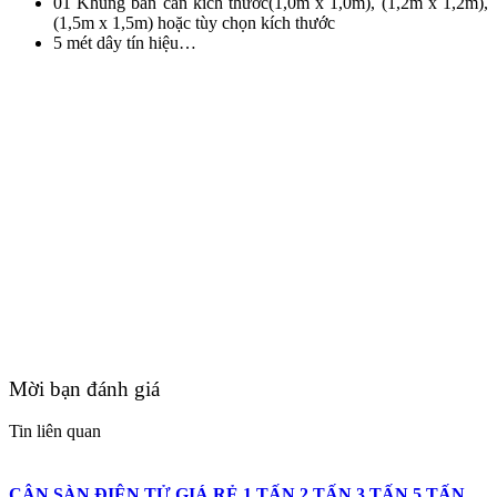
01 Khung bàn cân kích thước(1,0m x 1,0m), (1,2m x 1,2m),
(1,5m x 1,5m) hoặc tùy chọn kích thước
5 mét dây tín hiệu…
Mời bạn đánh giá
Tin liên quan
CÂN SÀN ĐIỆN TỬ GIÁ RẺ 1 TẤN 2 TẤN 3 TẤN 5 TẤN