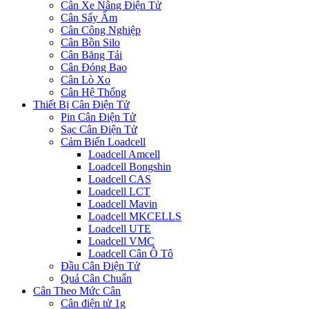
Cân Xe Nâng Điện Tử
Cân Sấy Ẩm
Cân Công Nghiệp
Cân Bồn Silo
Cân Băng Tải
Cân Đóng Bao
Cân Lò Xo
Cân Hệ Thống
Thiết Bị Cân Điện Tử
Pin Cân Điện Tử
Sạc Cân Điện Tử
Cảm Biến Loadcell
Loadcell Amcell
Loadcell Bongshin
Loadcell CAS
Loadcell LCT
Loadcell Mavin
Loadcell MKCELLS
Loadcell UTE
Loadcell VMC
Loadcell Cân Ô Tô
Đầu Cân Điện Tử
Quả Cân Chuẩn
Cân Theo Mức Cân
Cân điện tử 1g