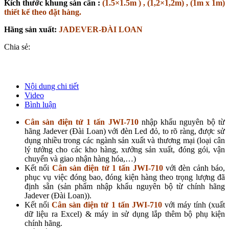
Kích thước khung sàn cân :
(1.5×1.5m ) , (1,2×1,2m) , (1m x 1m)
thiết kế theo đặt hàng.
Hãng sản xuất:
JADEVER-ĐÀI LOAN
Chia sẻ:
Nội dung chi tiết
Video
Bình luận
Cân sàn điện tử 1 tấn JWI-710
nhập khẩu nguyên bộ từ
hãng Jadever (Đài Loan) với đèn Led đỏ, to rõ ràng, được sử
dụng nhiều trong các ngành sản xuất và thương mại (loại cân
lý tưởng cho các kho hàng, xưởng sản xuất, đóng gói, vận
chuyển và giao nhận hàng hóa,…)
Kết nối
Cân sàn điện tử 1 tấn JWI-710
với đèn cảnh báo,
phục vụ việc đóng bao, đóng kiện hàng theo trọng lượng đã
định sẵn (sản phẩm nhập khẩu nguyên bộ từ chính hãng
Jadever (Đài Loan)).
Kết nối
Cân sàn điện tử 1 tấn JWI-710
với máy tính (xuất
dữ liệu ra Excel) & máy in sử dụng lắp thêm bộ phụ kiện
chính hãng.