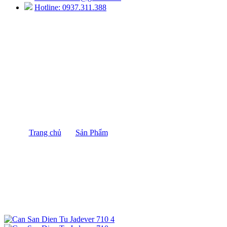
Hotline: 0937.311.388
CÂN SÀN ĐIỆN TỬ 1 TẤN JADEVER
JWI 710
Trang chủ
/
Sản Phẩm
/
CÂN SÀN ĐIỆN TỬ 1 TẤN
JADEVER JWI 710