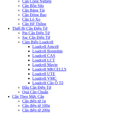
Cân Công Nghiệp
Cân Bồn Silo
Cân Băng Tải
Cân Đóng Bao
Cân Lò Xo
Cân Hệ Thống
Thiết Bị Cân Điện Tử
Pin Cân Điện Tử
Sạc Cân Điện Tử
Cảm Biến Loadcell
Loadcell Amcell
Loadcell Bongshin
Loadcell CAS
Loadcell LCT
Loadcell Mavin
Loadcell MKCELLS
Loadcell UTE
Loadcell VMC
Loadcell Cân Ô Tô
Đầu Cân Điện Tử
Quả Cân Chuẩn
Cân Theo Mức Cân
Cân điện tử 1g
Cân điện tử 100g
Cân điện tử 200g