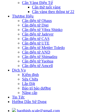
Cân Vàng Điện Tử
Cân thử tuổi vàng
Cân vàng theo thông tư 22
Thương Hiệu
Cân điện tử Ohaus
Cân điện tử Digi
Cân điện tử Vibra Shinko
Cân điện tử Jadever
Cân điện tử CAS
Cân điện tử UTE
Cân điện tử Mettler Toledo
Cân điện tử AND
Cân điện tử Shimadzu
Cân điện tử Yaohua
Cân điện tử Amcell
Dịch Vụ
Kiểm định
Sửa Chữa
Lắp Đặt
Bảo trì bảo dưỡng
Nâng cấp
Tin Tức
Hướng Dẫn Sử Dụng
baothinh.scale@gmail.com