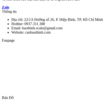
Zalo
Thông tin
Địa chỉ: 22/1A Đường số 26, P. Hiệp Bình, TP. Hồ Chí Minh
Hotline: 0937.311.388
Email: baothinh.scale@gmail.com
Website: canbaothinh.com
Fanpage
Bản Đồ