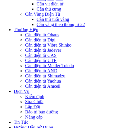
Cân vịt điện tử
Cân thú cưng
Cân Vàng Điện Tử
Cân thử tuổi vàng
Cân vàng theo thông tư 22
Thương Hiệu
Cân điện tử Ohaus
Cân điện tử Digi
Cân điện tử Vibra Shinko
Cân điện tử Jadever
Cân điện tử CAS
Cân điện tử UTE
Cân điện tử Mettler Toledo
Cân điện tử AND
Cân điện tử Shimadzu
Cân điện tử Yaohua
Cân điện tử Amcell
Dịch Vụ
Kiểm định
Sửa Chữa
Lắp Đặt
Bảo trì bảo dưỡng
Nâng cấp
Tin Tức
Hướng Dẫn Sử Dụng