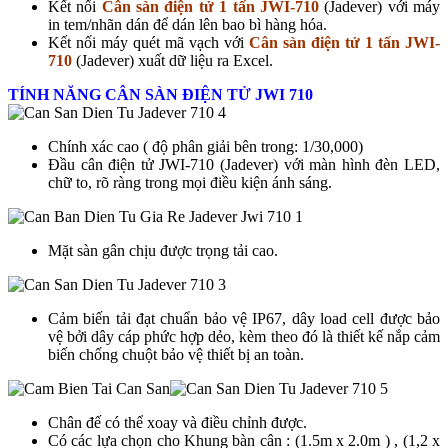
Kết nối
Cân sàn điện tử 1 tấn JWI-710
(Jadever) với máy
in tem/nhãn dán để dán lên bao bì hàng hóa.
Kết nối máy quét mã vạch với
Cân sàn điện tử 1 tấn JWI-
710
(Jadever) xuất dữ liệu ra Excel.
TÍNH NĂNG CÂN SÀN ĐIỆN TỬ JWI 710
Chính xác cao ( độ phân giải bên trong: 1/30,000)
Đầu cân điện tử JWI-710 (Jadever) với màn hình đèn LED,
chữ to, rõ ràng trong mọi điều kiện ánh sáng.
Mặt sàn gân chịu được trọng tải cao.
Cảm biến tải đạt chuẩn bảo vệ IP67, dây load cell được bảo
vệ bởi dây cáp phức hợp dẻo, kèm theo đó là thiết kế nắp cảm
biến chống chuột bảo vệ thiết bị an toàn.
Chân đế có thể xoay và điều chỉnh được.
Có các lựa chọn cho Khung bàn cân : (1.5m x 2.0m ) , (1,2 x