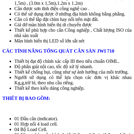
1,5m) , (3.0m x 1,5m),1.2m x 1.2m)
Cân được sơn tĩnh điện công nghệ cao .
Có thể sử dụng được ở những địa hình không bằng phẳng.
Cân có thể lắp đặt chìm hay nổi trên mặt đất.
Giá đở màn hình hiển thị di chuyển được
Thiết kế phù hợp cho cân Công nghiệp , Chất lượng ISO của
nhà sản xuất
Màn hình hiển thị LED số lớn sắt nét
CÁC TÍNH NĂNG TỔNG QUÁT CÂN SÀN JWI 710
Thiết bị đạt độ chính xác cấp III theo tiêu chuẩn OIML.
Độ phân giải nội cao, tốc độ xử lý nhanh.
Thiết kế chống bụi, cũng như sự ảnh hưởng của môi trường.
Người sử dụng có thể lựa chọn các đơn vị khác nhau
Kg,g,trừ bì, theo nhu cầu riêng.
Thiết kế theo kiểu dáng công nghiệp.
THIẾT BỊ BAO GỒM:
01 Đầu cân (indicator).
01 Hợp nối 4 load cell.
04 Bộ Load Cell.