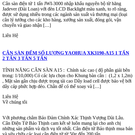
Cân sàn điện tử 1 tấn JWI-3000 nhập khẩu nguyên bộ từ hãng
Jadever (Đài Loan) với đèn LCD Backlight màu xanh, to rõ ràng,
được sử dụng nhiều trong các ngành sản xuất và thương mại (loại
cân lý tưởng cho các kho hàng, xưởng sản xuất, đóng gói, vận
chuyển và giao nhận […]
Liên Hệ
CÂN SÀN ĐẾM SỐ LƯỢNG YAOHUA XK3190-A15 1 TẤN
2 TẤN 3 TẤN 5 TẤN
TÍNH NĂNG CÂN SÀN A15 : Chính xác cao ( độ phân giải bên
trong: 1/10,000) Có các lựa chọn cho Khung bàn cân : (1,2 x 1,2m)
, Mặt sàn gân chịu được trọng tải cao Dây load cell được bảo vệ bởi
dây cáp phức hợp dẻo. Chân đế có thể xoay và […]
Liên Hệ
Về chúng tôi
Với phương châm Bảo Đảm Chính Xác Thịnh Vượng Dài Lâu.
Cân Điện Tử Bảo Thịnh cam kết sẽ luôn mang lại cho anh chị
những sản phẩm và dịch vụ tốt nhất. Cân điện tử Bảo thịnh mua bán
và sửa chữa các loại cân điện tử từ 50g đến 200 tấn.