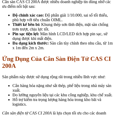
Cân sàn CAS CI 200A được nhiều doanh nghiệp tin dùng nhờ các
ưu điểm nổi bật sau:
Độ chính xác cao:
Độ phân giải 1/10.000, sai số tối thiểu,
phù hợp với tiêu chuẩn OIML.
Thiết kế bền bỉ:
Khung thép sơn tĩnh điện, mặt sàn chống
trơn trượt, chịu lực tốt.
Pin sạc tiện lợi:
Màn hình LCD/LED tích hợp pin sạc, sử
dụng được khi mất điện.
Đa dạng kích thước:
Sàn cân tùy chỉnh theo nhu cầu, từ 1m
x 1m đến 2m x 2m.
Ứng Dụng Của Cân Sàn Điện Tử CAS CI
200A
Sản phẩm này được sử dụng rộng rãi trong nhiều lĩnh vực như:
Cân hàng hóa nặng như sắt thép, phế liệu trong nhà máy sản
xuất.
Đo lường nguyên liệu tại các khu công nghiệp, khu chế xuất.
Hỗ trợ kiểm tra trọng lượng hàng hóa trong kho bãi và
logistics.
Cân sàn điện tử CAS CI 200A
là lựa chọn tối ưu cho các doanh