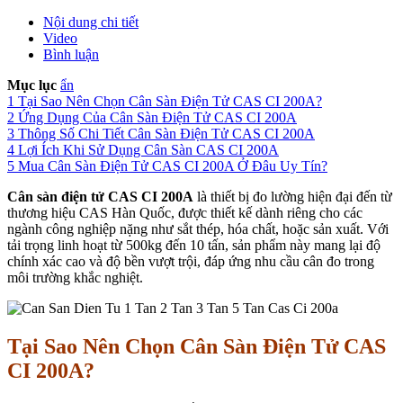
Nội dung chi tiết
Video
Bình luận
Mục lục
ẩn
1
Tại Sao Nên Chọn Cân Sàn Điện Tử CAS CI 200A?
2
Ứng Dụng Của Cân Sàn Điện Tử CAS CI 200A
3
Thông Số Chi Tiết Cân Sàn Điện Tử CAS CI 200A
4
Lợi Ích Khi Sử Dụng Cân Sàn CAS CI 200A
5
Mua Cân Sàn Điện Tử CAS CI 200A Ở Đâu Uy Tín?
Cân sàn điện tử CAS CI 200A
là thiết bị đo lường hiện đại đến từ
thương hiệu CAS Hàn Quốc, được thiết kế dành riêng cho các
ngành công nghiệp nặng như sắt thép, hóa chất, hoặc sản xuất. Với
tải trọng linh hoạt từ 500kg đến 10 tấn, sản phẩm này mang lại độ
chính xác cao và độ bền vượt trội, đáp ứng nhu cầu cân đo trong
môi trường khắc nghiệt.
Tại Sao Nên Chọn Cân Sàn Điện Tử CAS
CI 200A?