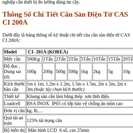
nghiệp cần thiết bị đo lường đáng tin cậy.
Thông Số Chi Tiết Cân Sàn Điện Tử CAS
CI 200A
Dưới đây là bảng thông số kỹ thuật chi tiết của cân sàn điện tử CAS
CI 200A:
Model
CI- 201A (KOREA)
Mức cân
500Kg
1Tấn
2Tấn
3Tấn
5Tấn
10Tấn
15Tấn
20Tấ
Độ đọc ,
Dung sai
100g
200g
500g
500g
1kg
2kg
5g
10g
(d)
Kích thước
1m x 1m, 1.2m x 1.2m, 1.5m x 1.5m, 2m x 2m, 2m x
bàn cân
3m
(hoặc tùy chọn kích thước)
Thiết kế
Khung sàn cân làm bằng thép sơn tĩnh điện
Loadcell
BSA INOX IP65 có lớp bảo vệ chống ăn mòn cao
Đơn vị cân
kg, lb,…
Quá tải an
125% tải trọng cân
toàn
Bộ hiển thị
Màn hình LCD 6 số, cao 25mm