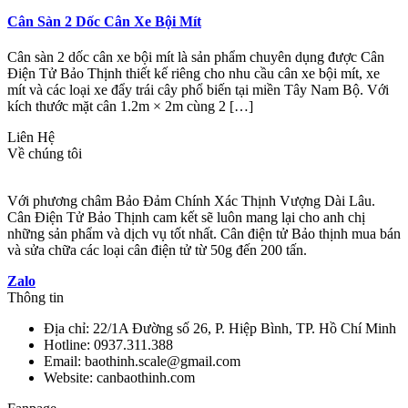
Cân Sàn 2 Dốc Cân Xe Bội Mít
Cân sàn 2 dốc cân xe bội mít là sản phẩm chuyên dụng được Cân
Điện Tử Bảo Thịnh thiết kế riêng cho nhu cầu cân xe bội mít, xe
mít và các loại xe đẩy trái cây phổ biến tại miền Tây Nam Bộ. Với
kích thước mặt cân 1.2m × 2m cùng 2 […]
Liên Hệ
Về chúng tôi
Với phương châm Bảo Đảm Chính Xác Thịnh Vượng Dài Lâu.
Cân Điện Tử Bảo Thịnh cam kết sẽ luôn mang lại cho anh chị
những sản phẩm và dịch vụ tốt nhất. Cân điện tử Bảo thịnh mua bán
và sửa chữa các loại cân điện tử từ 50g đến 200 tấn.
Zalo
Thông tin
Địa chỉ: 22/1A Đường số 26, P. Hiệp Bình, TP. Hồ Chí Minh
Hotline: 0937.311.388
Email: baothinh.scale@gmail.com
Website: canbaothinh.com