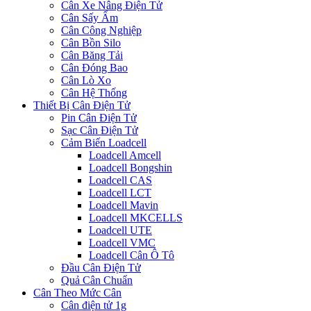
Cân Xe Nâng Điện Tử
Cân Sấy Ẩm
Cân Công Nghiệp
Cân Bồn Silo
Cân Băng Tải
Cân Đóng Bao
Cân Lò Xo
Cân Hệ Thống
Thiết Bị Cân Điện Tử
Pin Cân Điện Tử
Sạc Cân Điện Tử
Cảm Biến Loadcell
Loadcell Amcell
Loadcell Bongshin
Loadcell CAS
Loadcell LCT
Loadcell Mavin
Loadcell MKCELLS
Loadcell UTE
Loadcell VMC
Loadcell Cân Ô Tô
Đầu Cân Điện Tử
Quả Cân Chuẩn
Cân Theo Mức Cân
Cân điện tử 1g