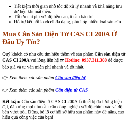
Tiết kiệm thời gian nhờ tốc độ xử lý nhanh và khả năng lưu
dữ liệu khi mất điện.
Tối ưu chi phí với độ bền cao, ít cần bảo trì.
Hỗ trợ kết nối loadcell đa dạng, phù hợp nhiều loại sàn cân.
Mua Cân Sàn Điện Tử CAS CI 200A Ở
Đâu Uy Tín?
Quý khách có nhu cầu tìm hiểu thêm về sản phẩm
Cân sàn điện tử
CAS CI 200A
vui lòng liên hệ ☎️
Hotline: 0937.311.388
để được
báo giá và tư vấn miễn phí nhanh và tốt nhất.
👉
Xem thêm các sản phẩm
Cân sàn điện tử
👉
Xem thêm các sản phẩm
Cân điện tử CAS
Kết luận:
Cân sàn điện tử CAS CI 200A là thiết bị đo lường hiện
đại, đáp ứng mọi nhu cầu cân công nghiệp với độ chính xác và độ
bền vượt trội. Đừng bỏ lỡ cơ hội sở hữu sản phẩm này để nâng cao
hiệu quả công việc của bạn!