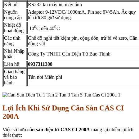
Kết nối
RS232 kn máy in, máy tính
Nguồn
Adaptor 9-12VDC/ 1000mA, Pin sạc 6V/5Ah, Ắc quy
cung cấp
lên tới 80 giờ sử dụng
Nhiệt độ
0
0
10
C đến 40
C
hoạt động
Các tính
Chế độ nghỉ tiết kiệm pin, cộng dồn, trừ bì về zero, Cân
năng
động vật
Nhà Nhập
Công Ty TNHH Cân Điện Tử Bảo Thịnh
khẩu
Liên hệ
0937311388
Giao hàng
và bảo
Tận nơi Miễn phí
hành
Lợi Ích Khi Sử Dụng Cân Sàn CAS CI
200A
Việc sở hữu
cân sàn điện tử CAS CI 200A
mang lại nhiều lợi ích
thiết thực: