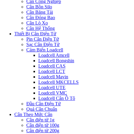
Cân Công Nghiệp
Cân Bồn Silo
Cân Băng Tải
Cân Đóng Bao
Cân Lò Xo
Cân Hệ Thống
Thiết Bị Cân Điện Tử
Pin Cân Điện Tử
Sạc Cân Điện Tử
Cảm Biến Loadcell
Loadcell Amcell
Loadcell Bongshin
Loadcell CAS
Loadcell LCT
Loadcell Mavin
Loadcell MKCELLS
Loadcell UTE
Loadcell VMC
Loadcell Cân Ô Tô
Đầu Cân Điện Tử
Quả Cân Chuẩn
Cân Theo Mức Cân
Cân điện tử 1g
Cân điện tử 100g
Cân điện tử 200g