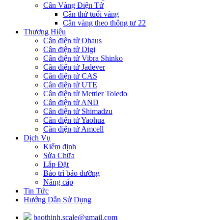
Cân Vàng Điện Tử
Cân thử tuổi vàng
Cân vàng theo thông tư 22
Thương Hiệu
Cân điện tử Ohaus
Cân điện tử Digi
Cân điện tử Vibra Shinko
Cân điện tử Jadever
Cân điện tử CAS
Cân điện tử UTE
Cân điện tử Mettler Toledo
Cân điện tử AND
Cân điện tử Shimadzu
Cân điện tử Yaohua
Cân điện tử Amcell
Dịch Vụ
Kiểm định
Sửa Chữa
Lắp Đặt
Bảo trì bảo dưỡng
Nâng cấp
Tin Tức
Hướng Dẫn Sử Dụng
baothinh.scale@gmail.com