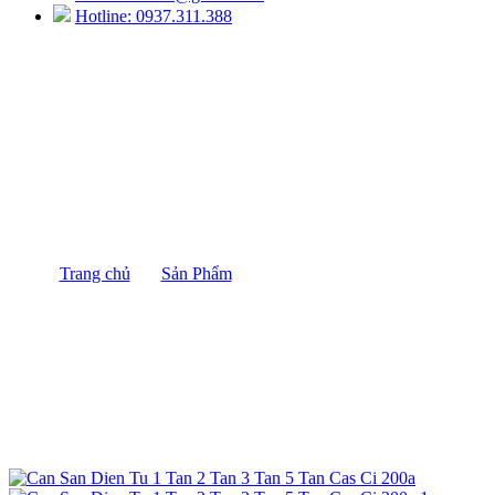
Hotline: 0937.311.388
CÂN SÀN ĐIỆN TỬ CAS CI 200A
Trang chủ
/
Sản Phẩm
/
CÂN SÀN ĐIỆN TỬ CAS CI
200A