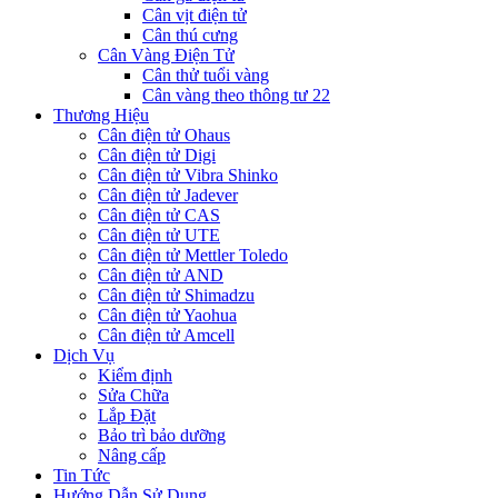
Cân vịt điện tử
Cân thú cưng
Cân Vàng Điện Tử
Cân thử tuổi vàng
Cân vàng theo thông tư 22
Thương Hiệu
Cân điện tử Ohaus
Cân điện tử Digi
Cân điện tử Vibra Shinko
Cân điện tử Jadever
Cân điện tử CAS
Cân điện tử UTE
Cân điện tử Mettler Toledo
Cân điện tử AND
Cân điện tử Shimadzu
Cân điện tử Yaohua
Cân điện tử Amcell
Dịch Vụ
Kiểm định
Sửa Chữa
Lắp Đặt
Bảo trì bảo dưỡng
Nâng cấp
Tin Tức
Hướng Dẫn Sử Dụng