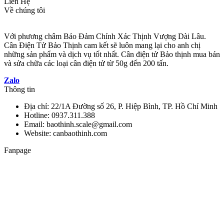
Liên Hệ
Về chúng tôi
Với phương châm Bảo Đảm Chính Xác Thịnh Vượng Dài Lâu.
Cân Điện Tử Bảo Thịnh cam kết sẽ luôn mang lại cho anh chị
những sản phẩm và dịch vụ tốt nhất. Cân điện tử Bảo thịnh mua bán
và sửa chữa các loại cân điện tử từ 50g đến 200 tấn.
Zalo
Thông tin
Địa chỉ: 22/1A Đường số 26, P. Hiệp Bình, TP. Hồ Chí Minh
Hotline: 0937.311.388
Email: baothinh.scale@gmail.com
Website: canbaothinh.com
Fanpage