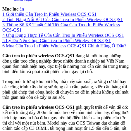
Mục lục
ẩn
1
Giới thiệu Cân Treo In Phiếu Wireless OCS-QS1
2
Tính Năng Nổi Bật Của Cân Treo In Phiếu Wireless OCS-QS1
3
Thông Số Kỹ Thuật Chi Tiết Của Cân Treo In Phiếu Wireless
OCS-QS1
4
Ứng Dụng Thực Tế Của Cân Treo In Phiếu Wireless OCS-QS1
5
Lý Do Nên Chọn Cân Treo In Phiếu Wireless OCS-QS1
6
Mua Cân Treo In Phiếu Wireless OCS-QS1 Chính Hãng Ở Đâu?
Cân treo in phiếu wireless OCS-QS1
đang là một trong những
dòng cân treo công nghiệp được nhiều doanh nghiệp tại Việt Nam
quan tâm nhất hiện nay, đặc biệt là những nơi cần cân tải trọng trung
bình đến lớn và phải xuất phiếu cân ngay tại chỗ.
Trong môi trường kho bãi lớn, nhà máy sản xuất, xưởng cơ khí hay
các công trình xây dựng sử dụng cần cẩu, palang, việc cân hàng rồi
phải ghi chép thủ công hoặc di chuyển xa để in phiếu không chỉ mất
thời gian mà còn dễ xảy ra sai sót.
Cân treo in phiếu wireless OCS-QS1
giải quyết triệt để vấn đề đó:
kết nối không dây 200m từ móc treo về màn hình cầm tay, đồng thời
tích hợp máy in hóa đơn ngay trên bộ điều khiển – in phiếu cân tức
thì chỉ với một nút bấm. Model này của OCS Taiwan đạt chuẩn độ
chính xác cấp C3 OIML, tải trọng linh hoạt từ 1.5 tấn đến 5 tấn, rất