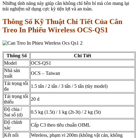
Những tính năng này giúp cân không chỉ bền bỉ mà còn mang lại
trải nghiệm sử dụng cực kỳ tiện lợi và an toàn.
Thông Số Kỹ Thuật Chi Tiết Của Cân
Treo In Phiếu Wireless OCS-QS1
Thông Số
Chi Tiết
Model
OCS-QS1
Nhà sản
OCS – Taiwan
xuất
Tải trọng tối
1.5 tấn / 2 tấn / 3 tấn / 5 tấn (tùy model)
đa
Tải trọng tối
20 d
thiểu
Độ chia /
0.5 kg (1.5t) / 1 kg (2t-3t) / 2 kg (5t)
Sai số (d)
Độ chính
Cấp C3 theo tiêu chuẩn OIML
xác
Kết nối
Wireless, phạm vi 200m (không vật cản, không