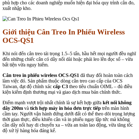
phù hợp cho các doanh nghiệp muốn hiện đại hóa quy trình cân đo,
xuất nhập kho.
Giới thiệu Cân Treo In Phiếu Wireless
OCS-QS1
Khi nói đến cân treo tải trọng 1.5–5 tấn, hầu hết mọi người đều nghĩ
đến những chiếc cân có dây nối dài hoặc phải leo lên đọc số – vừa
bất tiện vừa nguy hiểm.
Cân treo in phiếu wireless OCS-QS1
đã thay đổi hoàn toàn cách
làm việc đó. Sản phẩm thuộc dòng cân treo cao cấp của OCS
Taiwan, đạt độ chính xác
cấp C3
theo tiêu chuẩn OIML – đủ điều
kiện kiểm định thương mại và giao dịch mua bán chính thức.
Điểm mạnh vượt trội nhất chính là sự kết hợp giữa
kết nối không
dây 200m
và
tích hợp máy in hóa đơn trực tiếp
trên màn hình
cầm tay. Người vận hành đứng dưới đất có thể theo dõi trọng lượng
thời gian thực, điều khiển cân và in phiếu ngay lập tức mà không
cần dây nối hay di chuyển xa – vừa an toàn lao động, vừa tăng tốc
độ xử lý hàng hóa đáng kể.