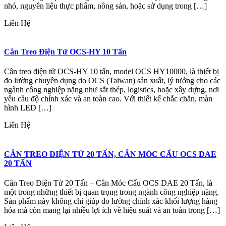
nhỏ, nguyên liệu thực phẩm, nông sản, hoặc sử dụng trong […]
Liên Hệ
Cân Treo Điện Tử OCS-HY 10 Tấn
Cân treo điện tử OCS-HY 10 tấn, model OCS HY10000, là thiết bị
đo lường chuyên dụng do OCS (Taiwan) sản xuất, lý tưởng cho các
ngành công nghiệp nặng như sắt thép, logistics, hoặc xây dựng, nơi
yêu cầu độ chính xác và an toàn cao. Với thiết kế chắc chắn, màn
hình LED […]
Liên Hệ
CÂN TREO ĐIỆN TỬ 20 TẤN, CÂN MÓC CẨU OCS DAE
20 TẤN
Cân Treo Điện Tử 20 Tấn – Cân Móc Cẩu OCS DAE 20 Tấn, là
một trong những thiết bị quan trọng trong ngành công nghiệp nặng.
Sản phẩm này không chỉ giúp đo lường chính xác khối lượng hàng
hóa mà còn mang lại nhiều lợi ích về hiệu suất và an toàn trong […]