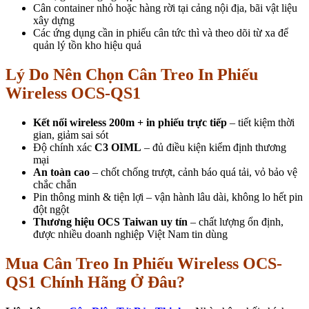
Cân container nhỏ hoặc hàng rời tại cảng nội địa, bãi vật liệu
xây dựng
Các ứng dụng cần in phiếu cân tức thì và theo dõi từ xa để
quản lý tồn kho hiệu quả
Lý Do Nên Chọn Cân Treo In Phiếu
Wireless OCS-QS1
Kết nối wireless 200m + in phiếu trực tiếp
– tiết kiệm thời
gian, giảm sai sót
Độ chính xác
C3 OIML
– đủ điều kiện kiểm định thương
mại
An toàn cao
– chốt chống trượt, cảnh báo quá tải, vỏ bảo vệ
chắc chắn
Pin thông minh & tiện lợi – vận hành lâu dài, không lo hết pin
đột ngột
Thương hiệu OCS Taiwan uy tín
– chất lượng ổn định,
được nhiều doanh nghiệp Việt Nam tin dùng
Mua Cân Treo In Phiếu Wireless OCS-
QS1 Chính Hãng Ở Đâu?