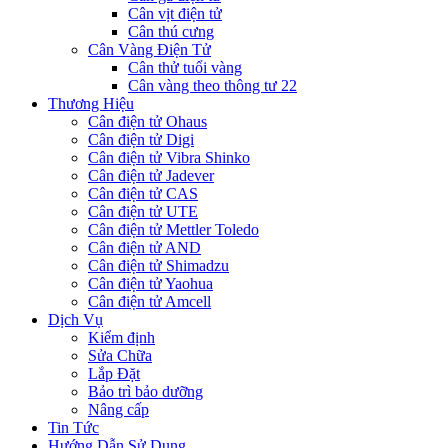
Cân vịt điện tử
Cân thú cưng
Cân Vàng Điện Tử
Cân thử tuổi vàng
Cân vàng theo thông tư 22
Thương Hiệu
Cân điện tử Ohaus
Cân điện tử Digi
Cân điện tử Vibra Shinko
Cân điện tử Jadever
Cân điện tử CAS
Cân điện tử UTE
Cân điện tử Mettler Toledo
Cân điện tử AND
Cân điện tử Shimadzu
Cân điện tử Yaohua
Cân điện tử Amcell
Dịch Vụ
Kiểm định
Sửa Chữa
Lắp Đặt
Bảo trì bảo dưỡng
Nâng cấp
Tin Tức
Hướng Dẫn Sử Dụng