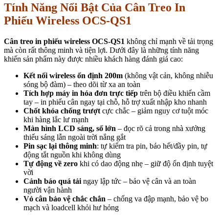
Tính Năng Nổi Bật Của Cân Treo In
Phiếu Wireless OCS-QS1
Cân treo in phiếu wireless OCS-QS1
không chỉ mạnh về tải trọng
mà còn rất thông minh và tiện lợi. Dưới đây là những tính năng
khiến sản phẩm này được nhiều khách hàng đánh giá cao:
Kết nối wireless ổn định 200m
(không vật cản, không nhiễu
sóng bộ đàm) – theo dõi từ xa an toàn
Tích hợp máy in hóa đơn trực tiếp
trên bộ điều khiển cầm
tay – in phiếu cân ngay tại chỗ, hỗ trợ xuất nhập kho nhanh
Chốt khóa chống trượt
cực chắc – giảm nguy cơ tuột móc
khi hàng lắc lư mạnh
Màn hình LCD sáng, số lớn
– đọc rõ cả trong nhà xưởng
thiếu sáng lẫn ngoài trời nắng gắt
Pin sạc lại thông minh
: tự kiểm tra pin, báo hết/đầy pin, tự
động tắt nguồn khi không dùng
Tự động về zero
khi có dao động nhẹ – giữ độ ổn định tuyệt
vời
Cảnh báo quá tải
ngay lập tức – bảo vệ cân và an toàn
người vận hành
Vỏ cân bảo vệ chắc chắn
– chống va đập mạnh, bảo vệ bo
mạch và loadcell khỏi hư hỏng