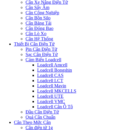
Cân Xe Nâng Điện Tử
Cân Sấy Ẩm
Cân Công Nghiệp
Cân Bồn Silo
Cân Băng Tải
Cân Đóng Bao
Cân Lò Xo
Cân Hệ Thống
Thiết Bị Cân Điện Tử
Pin Cân Điện Tử
Sạc Cân Điện Tử
Cảm Biến Loadcell
Loadcell Amcell
Loadcell Bongshin
Loadcell CAS
Loadcell LCT
Loadcell Mavin
Loadcell MKCELLS
Loadcell UTE
Loadcell VMC
Loadcell Cân Ô Tô
Đầu Cân Điện Tử
Quả Cân Chuẩn
Cân Theo Mức Cân
Cân điện tử 1g