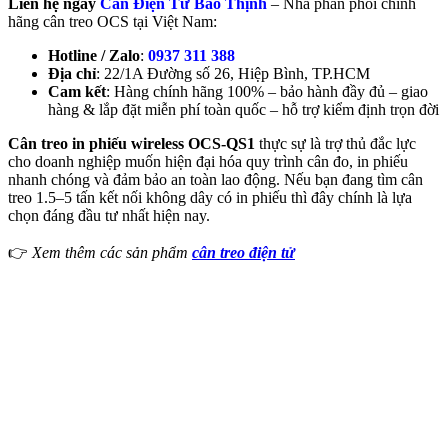
Liên hệ ngay
Cân Điện Tử Bảo Thịnh
– Nhà phân phối chính
hãng cân treo OCS tại Việt Nam:
Hotline / Zalo
:
0937 311 388
Địa chỉ
: 22/1A Đường số 26, Hiệp Bình, TP.HCM
Cam kết
: Hàng chính hãng 100% – bảo hành đầy đủ – giao
hàng & lắp đặt miễn phí toàn quốc – hỗ trợ kiểm định trọn đời
Cân treo in phiếu wireless OCS-QS1
thực sự là trợ thủ đắc lực
cho doanh nghiệp muốn hiện đại hóa quy trình cân đo, in phiếu
nhanh chóng và đảm bảo an toàn lao động. Nếu bạn đang tìm cân
treo 1.5–5 tấn kết nối không dây có in phiếu thì đây chính là lựa
chọn đáng đầu tư nhất hiện nay.
👉
Xem thêm các sản phẩm
cân treo điện tử