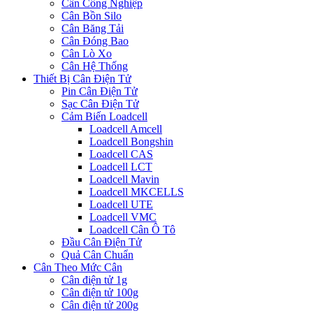
Cân Công Nghiệp
Cân Bồn Silo
Cân Băng Tải
Cân Đóng Bao
Cân Lò Xo
Cân Hệ Thống
Thiết Bị Cân Điện Tử
Pin Cân Điện Tử
Sạc Cân Điện Tử
Cảm Biến Loadcell
Loadcell Amcell
Loadcell Bongshin
Loadcell CAS
Loadcell LCT
Loadcell Mavin
Loadcell MKCELLS
Loadcell UTE
Loadcell VMC
Loadcell Cân Ô Tô
Đầu Cân Điện Tử
Quả Cân Chuẩn
Cân Theo Mức Cân
Cân điện tử 1g
Cân điện tử 100g
Cân điện tử 200g