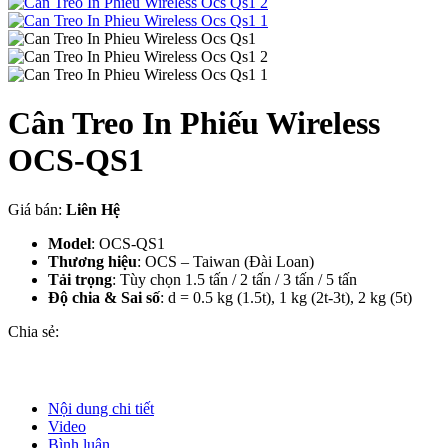
Cân Treo In Phiếu Wireless
OCS-QS1
Giá bán:
Liên Hệ
Model
: OCS-QS1
Thương hiệu
: OCS – Taiwan (Đài Loan)
Tải trọng
: Tùy chọn 1.5 tấn / 2 tấn / 3 tấn / 5 tấn
Độ chia & Sai số
: d = 0.5 kg (1.5t), 1 kg (2t-3t), 2 kg (5t)
Chia sẻ:
Nội dung chi tiết
Video
Bình luận