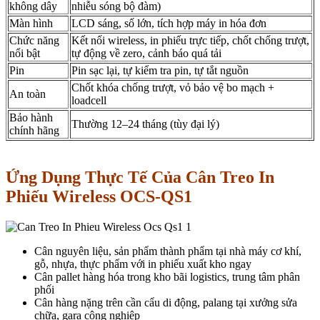
không dây
nhiễu sóng bộ đàm)
Màn hình
LCD sáng, số lớn, tích hợp máy in hóa đơn
Chức năng
Kết nối wireless, in phiếu trực tiếp, chốt chống trượt,
nổi bật
tự động về zero, cảnh báo quá tải
Pin
Pin sạc lại, tự kiểm tra pin, tự tắt nguồn
Chốt khóa chống trượt, vỏ bảo vệ bo mạch +
An toàn
loadcell
Bảo hành
Thường 12–24 tháng (tùy đại lý)
chính hãng
Ứng Dụng Thực Tế Của Cân Treo In
Phiếu Wireless OCS-QS1
Cân nguyên liệu, sản phẩm thành phẩm tại nhà máy cơ khí,
gỗ, nhựa, thực phẩm với in phiếu xuất kho ngay
Cân pallet hàng hóa trong kho bãi logistics, trung tâm phân
phối
Cân hàng nặng trên cần cẩu di động, palang tại xưởng sửa
chữa, gara công nghiệp