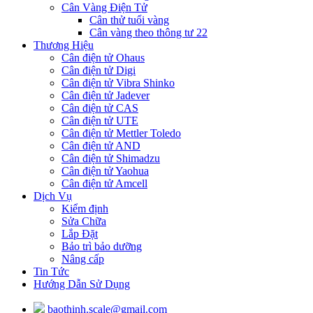
Cân Vàng Điện Tử
Cân thử tuổi vàng
Cân vàng theo thông tư 22
Thương Hiệu
Cân điện tử Ohaus
Cân điện tử Digi
Cân điện tử Vibra Shinko
Cân điện tử Jadever
Cân điện tử CAS
Cân điện tử UTE
Cân điện tử Mettler Toledo
Cân điện tử AND
Cân điện tử Shimadzu
Cân điện tử Yaohua
Cân điện tử Amcell
Dịch Vụ
Kiểm định
Sửa Chữa
Lắp Đặt
Bảo trì bảo dưỡng
Nâng cấp
Tin Tức
Hướng Dẫn Sử Dụng
baothinh.scale@gmail.com