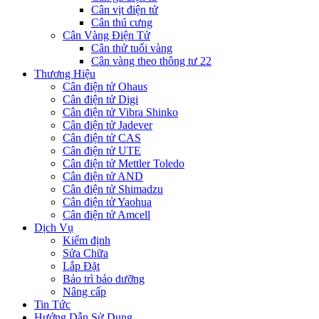
Cân vịt điện tử
Cân thú cưng
Cân Vàng Điện Tử
Cân thử tuổi vàng
Cân vàng theo thông tư 22
Thương Hiệu
Cân điện tử Ohaus
Cân điện tử Digi
Cân điện tử Vibra Shinko
Cân điện tử Jadever
Cân điện tử CAS
Cân điện tử UTE
Cân điện tử Mettler Toledo
Cân điện tử AND
Cân điện tử Shimadzu
Cân điện tử Yaohua
Cân điện tử Amcell
Dịch Vụ
Kiểm định
Sửa Chữa
Lắp Đặt
Bảo trì bảo dưỡng
Nâng cấp
Tin Tức
Hướng Dẫn Sử Dụng