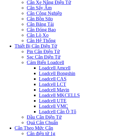
Cân Xe Nâng Điện Tử
Cân Sấy Ẩm
Cân Công Nghiệp
Cân Bồn Silo
Cân Băng Tải
Cân Đóng Bao
Cân Lò Xo
Cân Hệ Thống
Thiết Bị Cân Điện Tử
Pin Cân Điện Tử
Sạc Cân Điện Tử
Cảm Biến Loadcell
Loadcell Amcell
Loadcell Bongshin
Loadcell CAS
Loadcell LCT
Loadcell Mavin
Loadcell MKCELLS
Loadcell UTE
Loadcell VMC
Loadcell Cân Ô Tô
Đầu Cân Điện Tử
Quả Cân Chuẩn
Cân Theo Mức Cân
Cân điện tử 1g